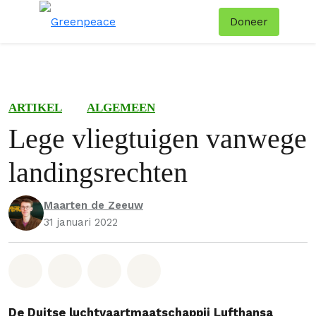
Doneer
Menu
Zoe
ARTIKEL
ALGEMEEN
Lege vliegtuigen vanwege
landingsrechten
Maarten de Zeeuw
31 januari 2022
Deel op Whatsapp
Deel op Facebook
Deel via Email
Share on Bluesky
De Duitse luchtvaartmaatschappij Lufthansa