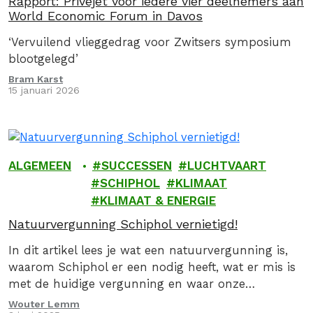
Rapport: Privéjet voor iedere vier deelnemers aan
World Economic Forum in Davos
‘Vervuilend vlieggedrag voor Zwitsers symposium
blootgelegd’
Bram Karst
15 januari 2026
ALGEMEEN
SUCCESSEN
LUCHTVAART
SCHIPHOL
KLIMAAT
KLIMAAT & ENERGIE
Natuurvergunning Schiphol vernietigd!
In dit artikel lees je wat een natuurvergunning is,
waarom Schiphol er een nodig heeft, wat er mis is
met de huidige vergunning en waar onze
rechtszaak over gaat.
Wouter Lemm