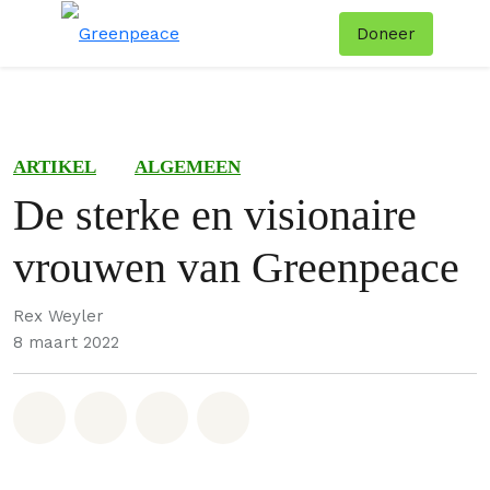
Doneer
Menu
Zoe
ARTIKEL
ALGEMEEN
De sterke en visionaire
vrouwen van Greenpeace
Rex Weyler
8 maart 2022
Deel op Whatsapp
Deel op Facebook
Deel via Email
Share on Bluesky