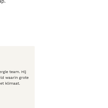
ap.
rgie team. Hij
eld waarin grote
et klimaat.