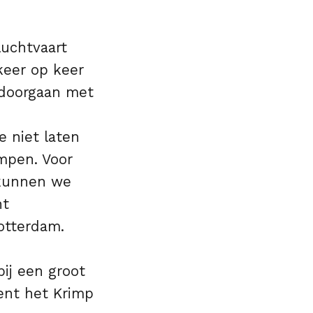
luchtvaart
keer op keer
doorgaan met
 niet laten
impen. Voor
 kunnen we
nt
otterdam.
ij een groot
ent het Krimp