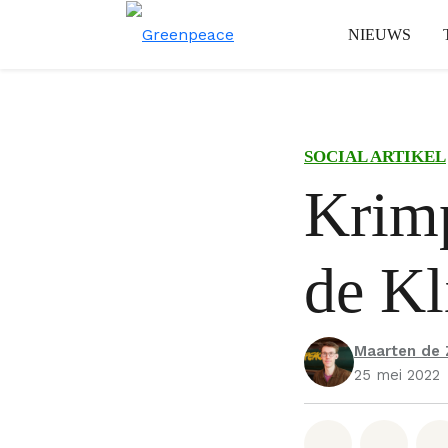
NIEUWS
SOCIAL ARTIKEL
Krimp
de K
Maarten de
25 mei 2022
Deel op W
Deel 