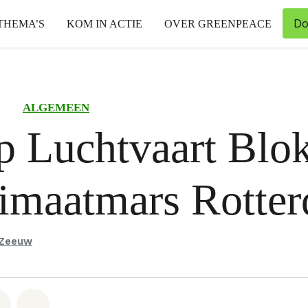
Do
THEMA’S
KOM IN ACTIE
OVER GREENPEACE
ALGEMEEN
 Luchtvaart Blok
limaatmars Rotte
 Zeeuw
hatsapp
op Facebook
Deel via Email
Share on Bluesky