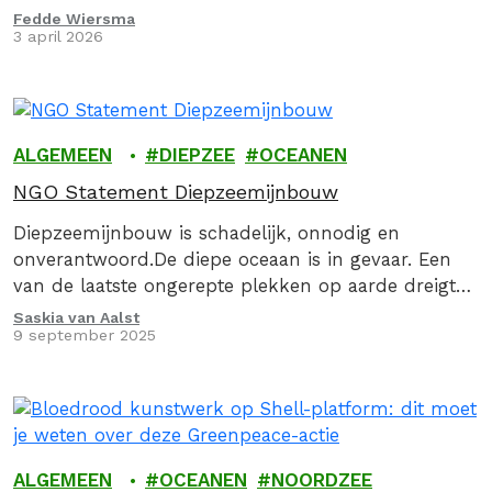
onmisbare steun hebben we de wetteloosheid op
Fedde Wiersma
3 april 2026
zee een…
ALGEMEEN
DIEPZEE
OCEANEN
NGO Statement Diepzeemijnbouw
Diepzeemijnbouw is schadelijk, onnodig en
onverantwoord.De diepe oceaan is in gevaar. Een
van de laatste ongerepte plekken op aarde dreigt
door diepzeemijnbouw verwoest te worden. Deze
Saskia van Aalst
9 september 2025
industrie wil metalen en…
ALGEMEEN
OCEANEN
NOORDZEE