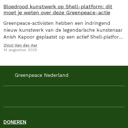
Bloedrood kunstwerk op Shell-platform: dit
moet je weten over deze Greenpeace-actie
Greenpeace-activisten hebben een indringend
nieuw kunstwerk van de legendarische kunstenaar
Anish Kapoor geplaatst op een actief Shell-platform
in de afgelegen Noordzee.
Zinzi Van der Aar
14 augustus 2025
Greenpeace Nederland
DONEREN