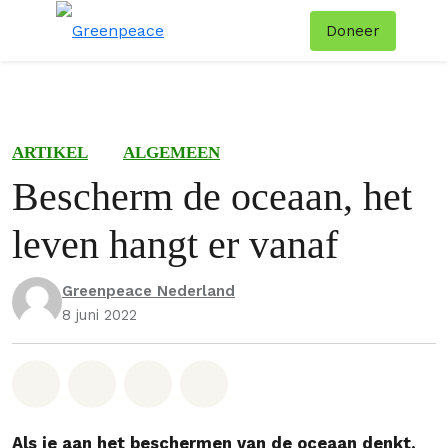
Doneer
Menu
Zoe
ARTIKEL
ALGEMEEN
Bescherm de oceaan, het
leven hangt er vanaf
Greenpeace Nederland
8 juni 2022
Deel op Whatsapp
Deel op Facebook
Deel via Email
Share on Bluesky
Als je aan het beschermen van de oceaan denkt,