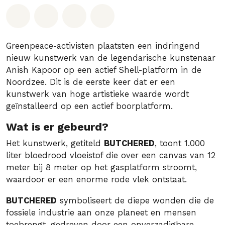
Deel op Whatsapp
Deel op Facebook
Deel via Email
Share on Bluesky
Greenpeace-activisten plaatsten een indringend
nieuw kunstwerk van de legendarische kunstenaar
Anish Kapoor op een actief Shell-platform in de
Noordzee. Dit is de eerste keer dat er een
kunstwerk van hoge artistieke waarde wordt
geïnstalleerd op een actief boorplatform.
Wat is er gebeurd?
Het kunstwerk, getiteld
BUTCHERED
, toont 1.000
liter bloedrood vloeistof die over een canvas van 12
meter bij 8 meter op het gasplatform stroomt,
waardoor er een enorme rode vlek ontstaat.
BUTCHERED
symboliseert de diepe wonden die de
fossiele industrie aan onze planeet en mensen
toebrengt, gedreven door een onverzadigbare