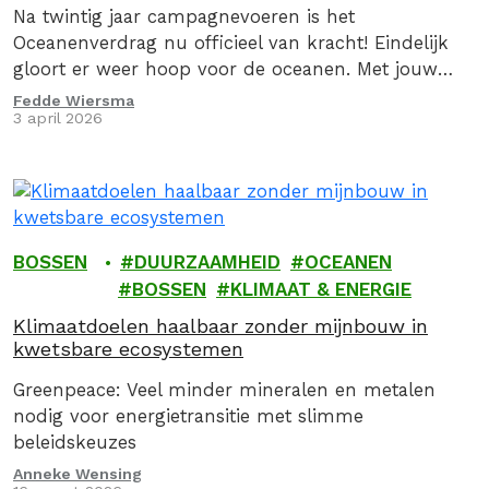
Na twintig jaar campagnevoeren is het
Oceanenverdrag nu officieel van kracht! Eindelijk
gloort er weer hoop voor de oceanen. Met jouw
onmisbare steun hebben we de wetteloosheid op
Fedde Wiersma
3 april 2026
zee een…
BOSSEN
DUURZAAMHEID
OCEANEN
BOSSEN
KLIMAAT & ENERGIE
Klimaatdoelen haalbaar zonder mijnbouw in
kwetsbare ecosystemen
Greenpeace: Veel minder mineralen en metalen
nodig voor energietransitie met slimme
beleidskeuzes
Anneke Wensing