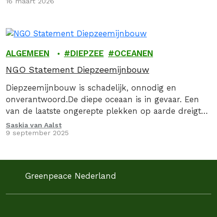
16 maart 2026
ALGEMEEN
DIEPZEE
OCEANEN
NGO Statement Diepzeemijnbouw
Diepzeemijnbouw is schadelijk, onnodig en
onverantwoord.De diepe oceaan is in gevaar. Een
van de laatste ongerepte plekken op aarde dreigt
door diepzeemijnbouw verwoest te worden. Deze
Saskia van Aalst
9 september 2025
industrie wil metalen en…
Greenpeace Nederland