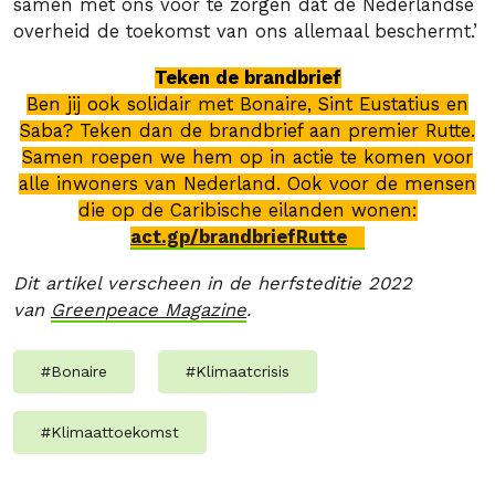
samen met ons voor te zorgen dat de Nederlandse
overheid de toekomst van ons allemaal beschermt.’
Teken de brandbrief
Ben jij ook solidair met Bonaire, Sint Eustatius en
Saba? Teken dan de brandbrief aan premier Rutte.
Samen roepen we hem op in actie te komen voor
alle inwoners van Nederland. Ook voor de mensen
die op de Caribische eilanden wonen:
act.gp/brandbriefRutte
Dit artikel verscheen in de herfsteditie 2022
van
Greenpeace Magazine
.
#
Bonaire
#
Klimaatcrisis
#
Klimaattoekomst