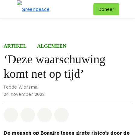
Doneer
Menu
Zoe
ARTIKEL
ALGEMEEN
‘Deze waarschuwing
komt net op tijd’
Fedde Wiersma
24 november 2022
Deel op Whatsapp
Deel op Facebook
Deel via Email
Share on Bluesky
De mensen op Bonaire lopen grote risico’s door de