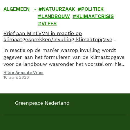
ALGEMEEN
NATUURZAAK
POLITIEK
LANDBOUW
KLIMAATCRISIS
VLEES
Brief aan MinLVVN in reactie op
klimaatgesprekken/invulling klimaatopgave
landbouw
In reactie op de manier waarop invulling wordt
gegeven aan het formuleren van de klimaatopgave
voor de landbouw waaronder het voorstel om hier
via een convenant invulling aan te geven, stuurden
Hilde Anna de Vries
16 april 2026
we op 16 april 2026, samen met de Caring Farmers
en 9 andere organsiaties een kritische brief aan de
Minister van Landbouw, Visserij, Voedselzekerheid…
Greenpeace Nederland