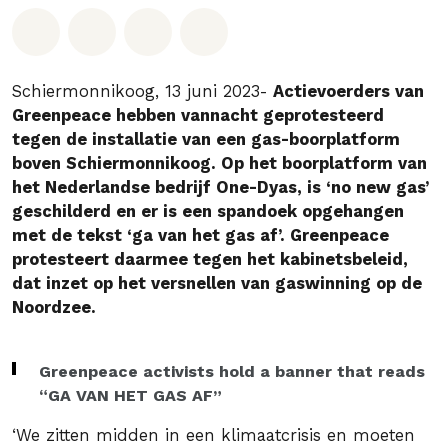
Deel op Whatsapp
Deel op Facebook
Deel via Email
Share on Bluesky
Schiermonnikoog, 13 juni 2023-
Actievoerders van
Greenpeace hebben vannacht geprotesteerd
tegen de installatie van een gas-boorplatform
boven Schiermonnikoog. Op het boorplatform van
het Nederlandse bedrijf One-Dyas, is ‘no new gas’
geschilderd en er is een spandoek opgehangen
met de tekst ‘ga van het gas af’. Greenpeace
protesteert daarmee tegen het kabinetsbeleid,
dat inzet op het versnellen van gaswinning op de
Noordzee.
Greenpeace activists hold a banner that reads
“GA VAN HET GAS AF”
‘We zitten midden in een klimaatcrisis en moeten