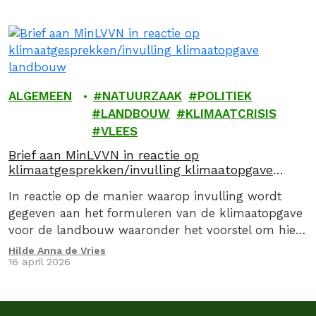
ALGEMEEN
NATUURZAAK
POLITIEK
LANDBOUW
KLIMAATCRISIS
VLEES
Brief aan MinLVVN in reactie op
klimaatgesprekken/invulling klimaatopgave
landbouw
In reactie op de manier waarop invulling wordt
gegeven aan het formuleren van de klimaatopgave
voor de landbouw waaronder het voorstel om hier
via een convenant invulling aan te geven, stuurden
Hilde Anna de Vries
16 april 2026
we op 16 april 2026, samen met de Caring Farmers
en 9 andere organsiaties een kritische brief aan de
Minister van Landbouw, Visserij, Voedselzekerheid…