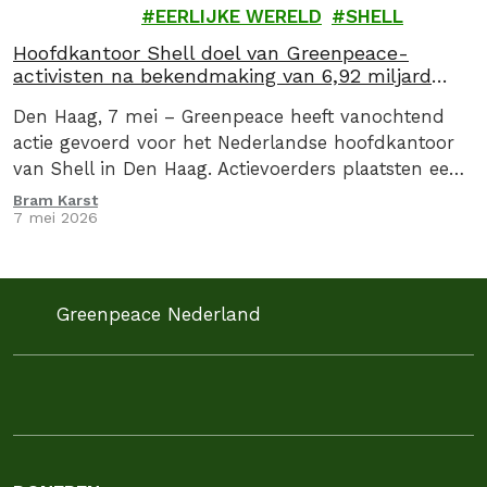
EERLIJKE WERELD
SHELL
Hoofdkantoor Shell doel van Greenpeace-
activisten na bekendmaking van 6,92 miljard
oorlogswinst
Den Haag, 7 mei – Greenpeace heeft vanochtend
actie gevoerd voor het Nederlandse hoofdkantoor
van Shell in Den Haag. Actievoerders plaatsten een
drie meter hoge zuil met daarop de oorlogswinst…
Bram Karst
7 mei 2026
Greenpeace Nederland