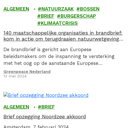
ALGEMEEN
NATUURZAAK
BOSSEN
BRIEF
BURGERSCHAP
KLIMAATCRISIS
140 maatschappelijke organisaties in brandbrief:
kom in actie om terugdraaien natuurwetgeving
te stoppen
De brandbrief is gericht aan Europese
beleidsmakers om de inspanning te versterking
met het oog op de aanstaande Europese
verkiezingen.
Greenpeace Nederland
13 mei 2024
ALGEMEEN
BRIEF
Brief opzegging Noordzee akkoord
Amsterdam, 7 februari 2024