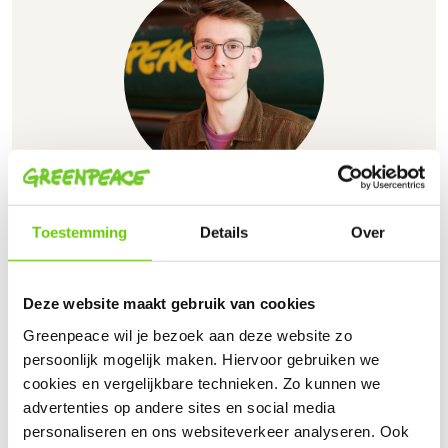
Maarten de Zeeuw
Toestemming
Details
Over
Maarten is campaigner in het Klimaat & Energie
team. Hij voert actie voor een groene en eerlijke
wereld waarin grote vervuilers niet winst maken
Deze website maakt gebruik van cookies
ten koste van het klimaat.
Greenpeace wil je bezoek aan deze website zo
persoonlijk mogelijk maken. Hiervoor gebruiken we
cookies en vergelijkbare technieken. Zo kunnen we
advertenties op andere sites en social media
Gerelateerde artikelen
personaliseren en ons websiteverkeer analyseren. Ook