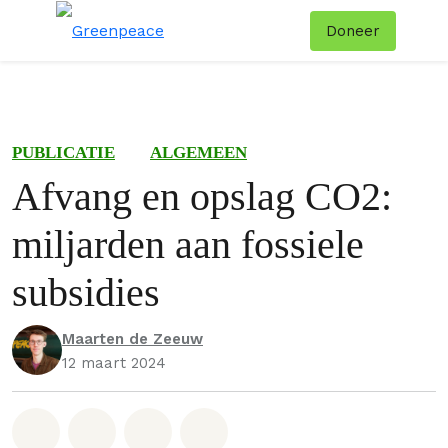
Doneer
Menu
Zoe
PUBLICATIE
ALGEMEEN
Afvang en opslag CO2:
miljarden aan fossiele
subsidies
Maarten de Zeeuw
12 maart 2024
Deel op Whatsapp
Deel op Facebook
Deel via Email
Share on Bluesky