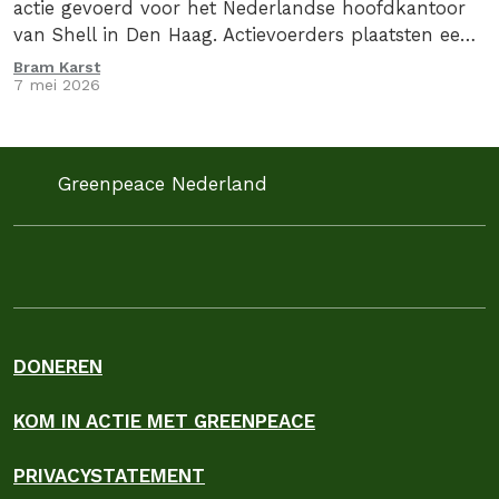
actie gevoerd voor het Nederlandse hoofdkantoor
van Shell in Den Haag. Actievoerders plaatsten een
drie meter hoge zuil met daarop de oorlogswinst…
Bram Karst
7 mei 2026
Greenpeace Nederland
DONEREN
KOM IN ACTIE MET GREENPEACE
PRIVACYSTATEMENT