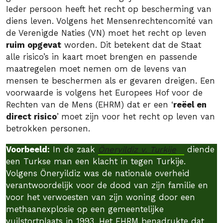
Ieder persoon heeft het recht op bescherming van
diens leven. Volgens het Mensenrechtencomité van
de Verenigde Naties (VN) moet het recht op leven
ruim opgevat
worden. Dit betekent dat de Staat
alle risico’s in kaart moet brengen en passende
maatregelen moet nemen om de levens van
mensen te beschermen als er gevaren dreigen. Een
voorwaarde is volgens het Europees Hof voor de
Rechten van de Mens (EHRM) dat er een ‘
reëel en
direct risico
’
moet zijn voor het recht op leven van
betrokken personen.
Voorbeeld:
In de zaak
Öneryildiz v. Turkije
diende
een Turkse man een klacht in tegen Turkije.
Volgens Öneryildiz was de nationale overheid
verantwoordelijk voor de dood van zijn familie en
voor het verwoesten van zijn woning door een
methaanexplosie op een gemeentelijke
vuilstortplaats in 1993. Het EHRM benadrukte dat