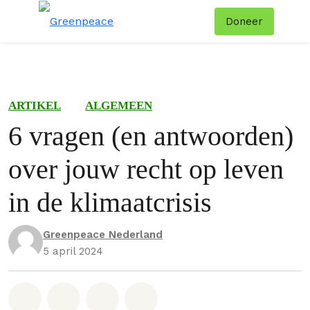
Doneer
Menu
Zoe
ARTIKEL
ALGEMEEN
6 vragen (en antwoorden)
over jouw recht op leven
in de klimaatcrisis
Greenpeace Nederland
5 april 2024
Deel op Whatsapp
Deel op Facebook
Deel via Email
Share on Bluesky