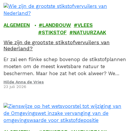
ALGEMEEN
LANDBOUW
VLEES
STIKSTOF
NATUURZAAK
Wie zijn de grootste stikstofvervuilers van
Nederland?
Er zal een flinke schep bovenop de stikstofplannen
moeten om de meest kwetsbare natuur te
beschermen. Maar hoe zat het ook alweer? We
geven je graag een stoomcursus
Hilde Anna de Vries
23 juli 2026
stikstofproblematiek.