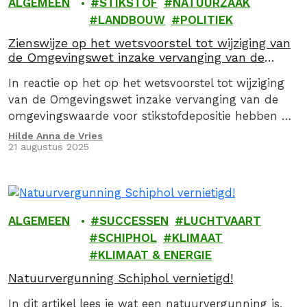
ALGEMEEN
STIKSTOF
NATUURZAAK
LANDBOUW
POLITIEK
Zienswijze op het wetsvoorstel tot wijziging van
de Omgevingswet inzake vervanging van de
omgevingswaarde voor stikstofdepositie
In reactie op het op het wetsvoorstel tot wijziging
van de Omgevingswet inzake vervanging van de
omgevingswaarde voor stikstofdepositie hebben wij
een zienswijze ingediend.
Hilde Anna de Vries
21 augustus 2025
ALGEMEEN
SUCCESSEN
LUCHTVAART
SCHIPHOL
KLIMAAT
KLIMAAT & ENERGIE
Natuurvergunning Schiphol vernietigd!
In dit artikel lees je wat een natuurvergunning is,