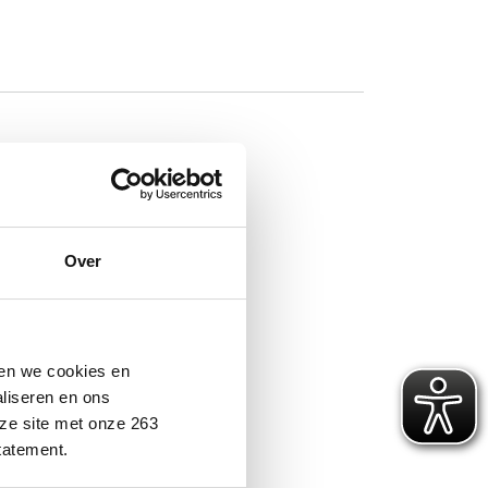
Over
elen in de veehouderij
ken we cookies en
aliseren en ons
ze site met onze 263
tatement.