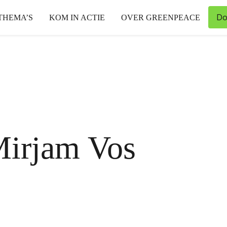
Do
THEMA’S
KOM IN ACTIE
OVER GREENPEACE
irjam Vos