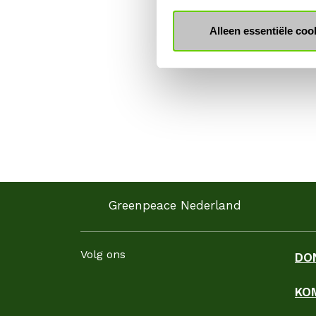
Alleen essentiële coo
Greenpeace Nederland
Volg ons
DO
KO
Facebook
Instagram
LinkedIn
YouTube
WhatsApp
TikTok
Threads
Blues