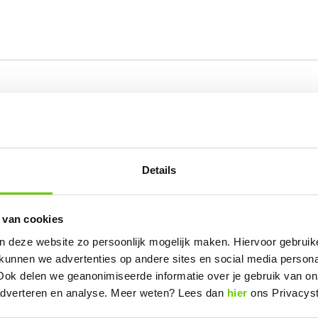
am Vos
Details
ALGEMEEN
WETENSCHAPPELIJKE PUBLICATIE
Stikstofmaatregelen Veehouderij
 van cookies
Overzicht met ‘laaghangend fruit’ voor stikstofmaatreg
n deze website zo persoonlijk mogelijk maken. Hiervoor gebrui
 kunnen we advertenties op andere sites en social media person
Mirjam Vos
Ook delen we geanonimiseerde informatie over je gebruik van on
14 februari 2023
 adverteren en analyse. Meer weten? Lees dan
hier
ons Privacys