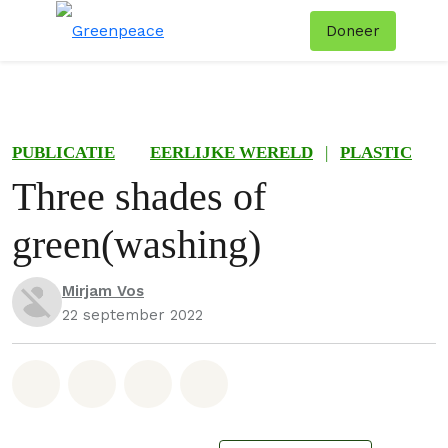
Doneer
Menu
Zoe
PUBLICATIE
EERLIJKE WERELD
|
PLASTIC
Three shades of
green(washing)
Mirjam Vos
22 september 2022
Deel op Whatsapp
Deel op Facebook
Deel via Email
Share on Bluesky