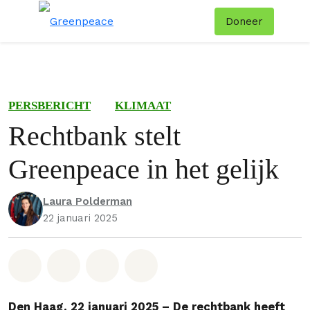
Doneer
Menu
Zoe
PERSBERICHT
KLIMAAT
Rechtbank stelt
Greenpeace in het gelijk
Laura Polderman
22 januari 2025
Deel op Whatsapp
Deel op Facebook
Deel via Email
Share on Bluesky
Den Haag, 22 januari 2025 – De rechtbank heeft