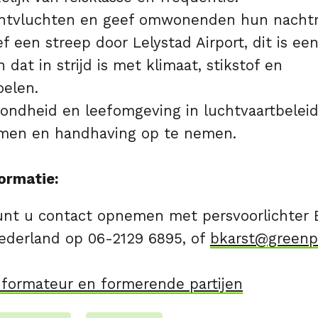
chtvluchten en geef omwonenden hun nachtr
ef een streep door Lelystad Airport, dit is ee
 dat in strijd is met klimaat, stikstof en
elen.
zondheid en leefomgeving in luchtvaartbelei
rmen en handhaving op te nemen.
ormatie:
unt u contact opnemen met persvoorlichter 
derland op 06-2129 6895, of
bkarst@greenp
informateur en formerende partijen