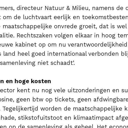
ers, directeur Natuur & Milieu, namens de op
 om de luchtvaart eerlijk en toekomstbesten
maatschappelijke onvrede groeit, dat is wel 
alitie. Rechtszaken volgen elkaar in hoog te
euwe kabinet op om nu verantwoordelijkheid
 land heel goed internationaal verbonden bl
samenleving niet schaadt’.
en en hoge kosten
sector kent nu nog vele uitzonderingen en su
osine, geen btw op tickets, geen afdwingbar
 Tegelijkertijd worden de maatschappelijke k
hade, stikstofuitstoot en klimaatimpact afg
 op de samenleving als geheel. Het econo