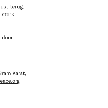
ust terug.
n sterk
d door
Bram Karst,
eace.org