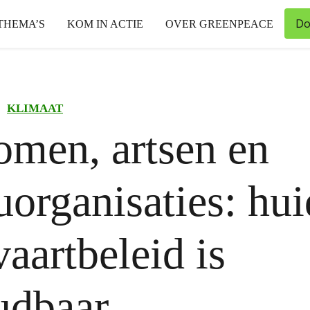
Do
THEMA’S
KOM IN ACTIE
OVER GREENPEACE
KLIMAAT
men, artsen en
uorganisaties: hui
vaartbeleid is
udbaar