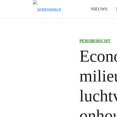
NIEUWS
PERSBERICHT
Econo
milie
lucht
onho