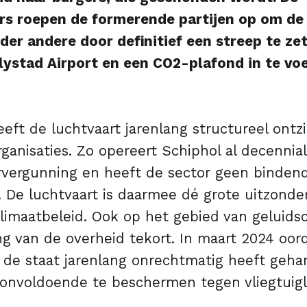
s roepen de formerende partijen op om de 
nder andere door definitief een streep te ze
ystad Airport en een CO2-plafond in te voe
eft de luchtvaart jarenlang structureel ontzi
rganisaties. Zo opereert Schiphol al decenni
rvergunning en heeft de sector geen binden
 De luchtvaart is daarmee dé grote uitzonder
imaatbeleid. Ook op het gebied van geluidso
g van de overheid tekort. In maart 2024 oor
 de staat jarenlang onrechtmatig heeft geha
voldoende te beschermen tegen vliegtuigl