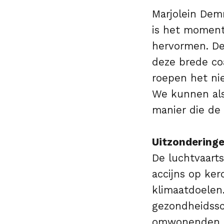
Marjolein Demm
is het moment
hervormen. De 
deze brede co
roepen het ni
We kunnen als
manier die de 
Uitzondering
De luchtvaart
accijns op ker
klimaatdoelen.
gezondheidssc
omwonenden en