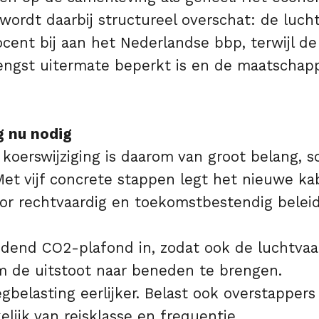
wordt daarbij structureel overschat: de luch
ocent bij aan het Nederlandse bbp, terwijl de
engst uitermate beperkt is en de maatschapp
g nu nodig
 koerswijziging is daarom van groot belang, s
‘Met vijf concrete stappen legt het nieuwe ka
oor rechtvaardig en toekomstbestendig belei
indend CO2-plafond in, zodat ook de luchtvaa
de uitstoot naar beneden te brengen.
egbelasting eerlijker. Belast ook overstapper
lijk van reisklasse en frequentie.