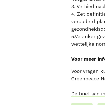
3. Verbied na
4. Zet definiti
verouderd plan
gezondheidsdo
5.Veranker ge
wettelijke no
Voor meer inf
Voor vragen k
Greenpeace Ne
De brief aan 