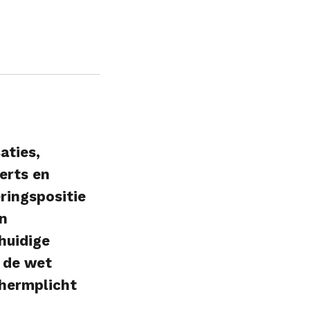
aties,
erts en
ringspositie
en
 huidige
n de wet
chermplicht