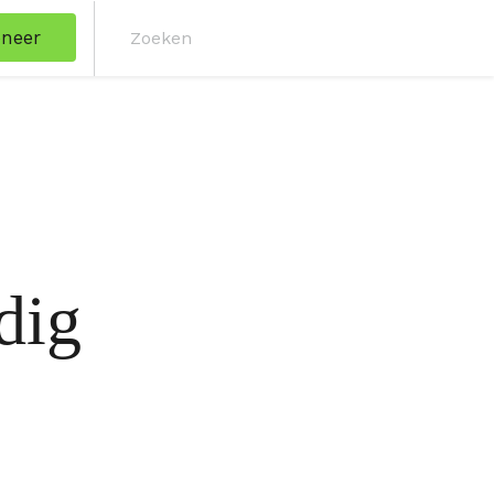
neer
Zoe
dig