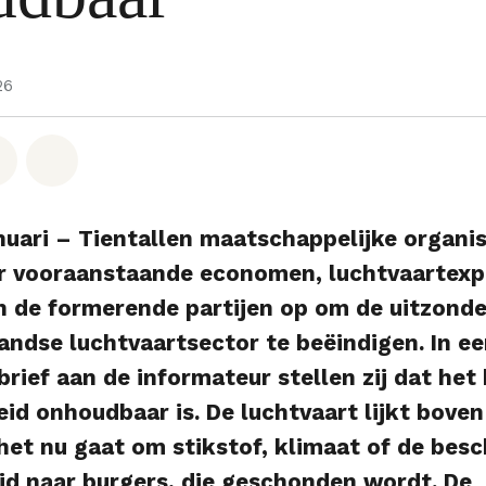
26
hatsapp
op Facebook
Deel via Email
Share on Bluesky
anuari – Tientallen maatschappelijke organis
r vooraanstaande economen, luchtvaartexp
n de formerende partijen op om de uitzonde
andse luchtvaartsector te beëindigen. In e
rief aan de informateur stellen zij dat het
eid onhoudbaar is. De luchtvaart lijkt bove
 het nu gaat om stikstof, klimaat of de bes
id naar burgers, die geschonden wordt. De