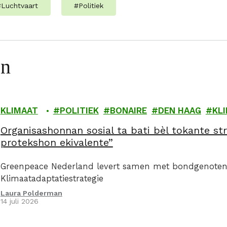
#
Luchtvaart
#
Politiek
en
KLIMAAT
POLITIEK
BONAIRE
DEN HAAG
KL
Organisashonnan sosial ta bati bèl tokante str
protekshon ekivalente”
Greenpeace Nederland levert samen met bondgenoten 
Klimaatadaptatiestrategie
Laura Polderman
14 juli 2026