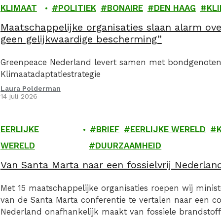
KLIMAAT
POLITIEK
BONAIRE
DEN HAAG
KL
Maatschappelijke organisaties slaan alarm over
geen gelijkwaardige bescherming”
Greenpeace Nederland levert samen met bondgenoten 
Klimaatadaptatiestrategie
Laura Polderman
14 juli 2026
EERLIJKE
BRIEF
EERLIJKE WERELD
WERELD
DUURZAAMHEID
Van Santa Marta naar een fossielvrij Nederlan
Met 15 maatschappelijke organisaties roepen wij mini
van de Santa Marta conferentie te vertalen naar een co
Nederland onafhankelijk maakt van fossiele brandstoff