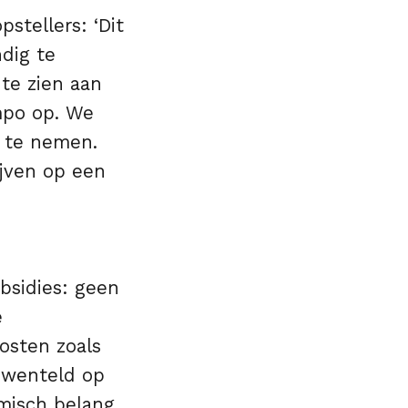
stellers: ‘Dit
dig te
te zien aan
mpo op. We
 te nemen.
ijven op een
bsidies: geen
e
osten zoals
ewenteld op
misch belang