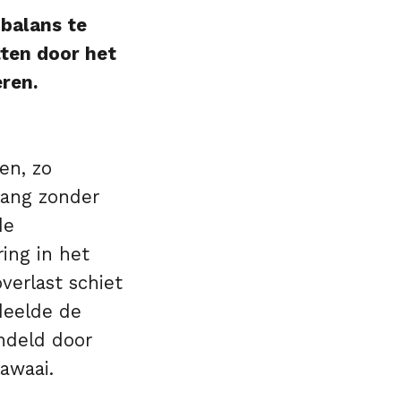
balans te
tten door het
ren.
en, zo
alang zonder
de
ing in het
verlast schiet
deelde de
ndeld door
awaai.