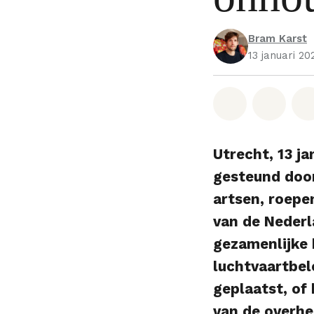
Bram Karst
13 januari 20
Deel op W
Deel 
Utrecht, 13 j
gesteund doo
artsen, roepe
van de Nederl
gezamenlijke b
luchtvaartbel
geplaatst, of
van de overhe