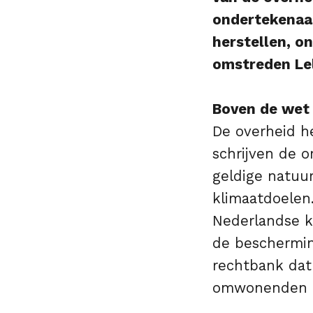
ondertekenaar
herstellen, o
omstreden Lel
Boven de wet
De overheid he
schrijven de o
geldige natuu
klimaatdoelen.
Nederlandse kl
de beschermin
rechtbank dat
omwonenden on