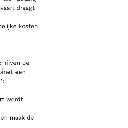
tvaart draagt
elijke kosten
chrijven de
binet een
d’:
rt wordt
s en maak de