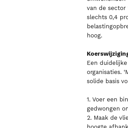
van de sector 
slechts 0,4 pr
belastingopbr
hoog.
Koerswijzigin
Een duidelijke
organisaties. 
solide basis v
1. Voer een b
gedwongen om 
2. Maak de vli
hoogte afhanke