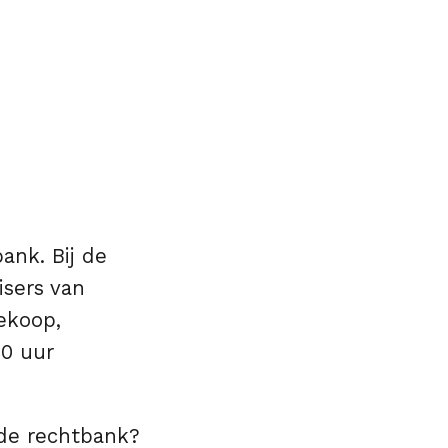
ank. Bij de
isers van
ekoop,
00 uur
 de rechtbank?