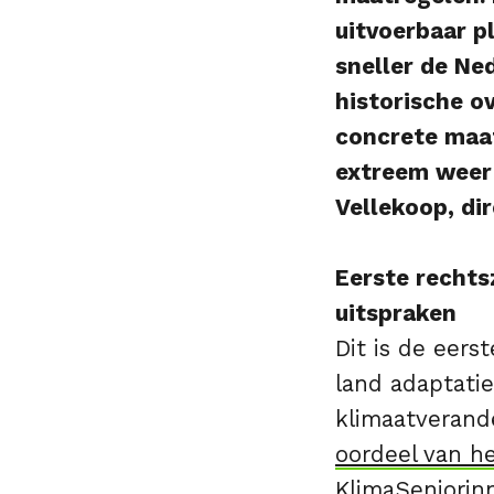
uitvoerbaar p
sneller de Ne
historische o
concrete maa
extreem weer 
Vellekoop, di
Eerste rechts
uitspraken
Dit is de eers
land adaptati
klimaatverande
oordeel van h
KlimaSeniorin