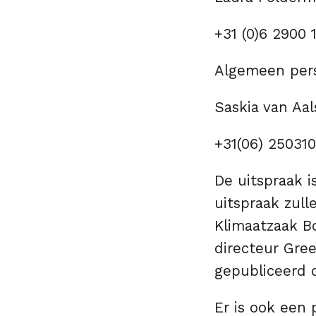
+31 (0)6 2900
Algemeen per
Saskia van Aa
+31(06) 25031
De uitspraak i
uitspraak zull
Klimaatzaak B
directeur Gre
gepubliceerd
Er is ook een 