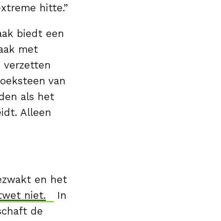
xtreme hitte.”
aak biedt een
zaak met
 verzetten
hoeksteen van
den als het
idt. Alleen
gezwakt en het
twet niet.
In
schaft de