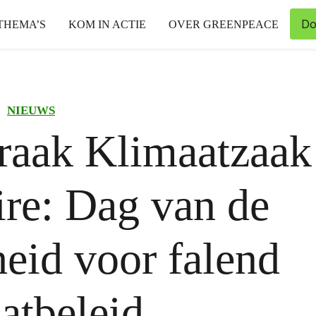
Do
THEMA’S
KOM IN ACTIE
OVER GREENPEACE
NIEUWS
raak Klimaatzaak
re: Dag van de
eid voor falend
atbeleid