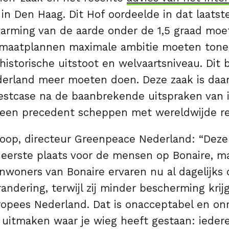
in Den Haag. Dit Hof oordeelde in dat laatst
arming van de aarde onder de 1,5 graad mo
imaatplannen maximale ambitie moeten tone
istorische uitstoot en welvaartsniveau. Dit 
derland meer moeten doen. Deze zaak is da
testcase na de baanbrekende uitspraken van i
een precedent scheppen met wereldwijde re
koop, directeur Greenpeace Nederland: “Deze 
e eerste plaats voor de mensen op Bonaire, m
Inwoners van Bonaire ervaren nu al dagelijks
andering, terwijl zij minder bescherming kri
opees Nederland. Dat is onacceptabel en onr
 uitmaken waar je wieg heeft gestaan: ieder