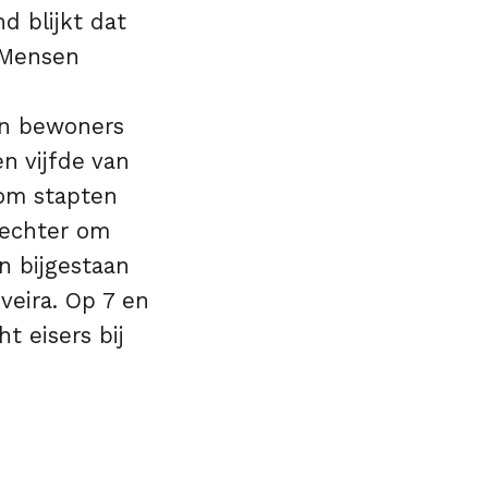
 blijkt dat
. Mensen
en bewoners
en vijfde van
rom stapten
rechter om
n bijgestaan
veira. Op 7 en
t eisers bij