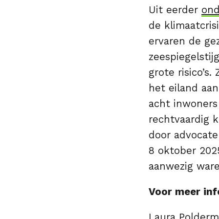
Uit eerder
ond
de klimaatcris
ervaren de ge
zeespiegelsti
grote risico’s
het eiland aa
acht inwoners
rechtvaardig k
door advocate
8 oktober 2025
aanwezig war
Voor meer inf
Laura Polderm