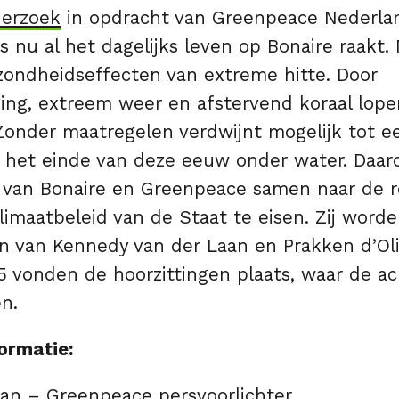
erzoek
in opdracht van Greenpeace Nederland
is nu al het dagelijks leven op Bonaire raakt
zondheidseffecten van extreme hitte. Door
jging, extreem weer en afstervend koraal lop
. Zonder maatregelen verdwijnt mogelijk tot e
n het einde van deze eeuw onder water. Daa
 van Bonaire en Greenpeace samen naar de 
limaatbeleid van de Staat te eisen. Zij worde
n van Kennedy van der Laan en Prakken d’Oli
 vonden de hoorzittingen plaats, waar de ach
en.
ormatie:
an – Greenpeace persvoorlichter