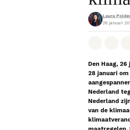
Laura Pold
26 januari 2
Deel op W
Deel 
Den Haag, 26
28 januari om
aangespannen
Nederland teg
Nederland zij
van de klimaa
klimaatveran
maatregelen. 