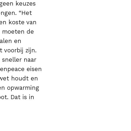
 geen keuzes
engen. “Het
ten koste van
e moeten de
halen en
voorbij zijn.
 sneller naar
eenpeace eisen
twet houdt en
aden opwarming
t. Dat is in