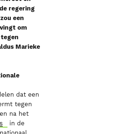
de regering
 zou een
dwingt om
 tegen
aldus Marieke
tionale
delen dat een
ermt tegen
ken na het
s
in de
nationaal