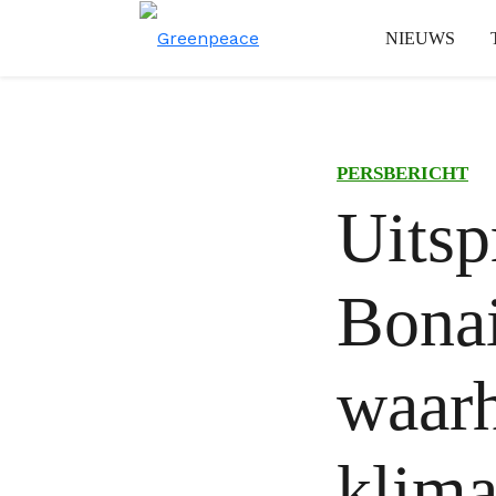
NIEUWS
PERSBERICHT
Uitsp
Bonai
waarh
klima