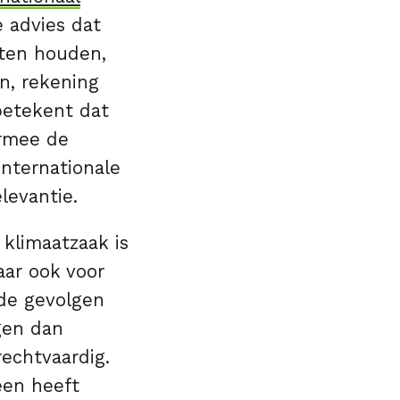
e advies dat
eten houden,
n, rekening
betekent dat
armee de
nternationale
levantie.
klimaatzaak is
aar ook voor
 de gevolgen
jgen dan
echtvaardig.
een heeft