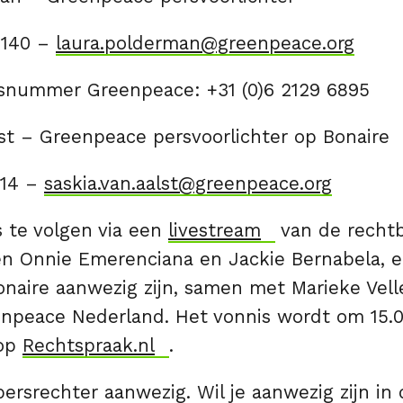
 1140 –
laura.polderman@greenpeace.org
snummer Greenpeace: +31 (0)6 2129 6895
lst – Greenpeace persvoorlichter op Bonaire
014 –
saskia.van.aalst@greenpeace.org
s te volgen via een
livestream
van de rechtb
en Onnie Emerenciana en Jackie Bernabela, e
onaire aanwezig zijn, samen met Marieke Vell
enpeace Nederland. Het vonnis wordt om 15.
 op
Rechtspraak.nl
.
persrechter aanwezig. Wil je aanwezig zijn in