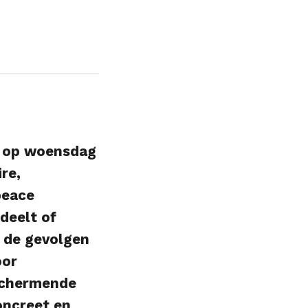
t op woensdag
re,
peace
deelt of
 de gevolgen
oor
schermende
oncreet en