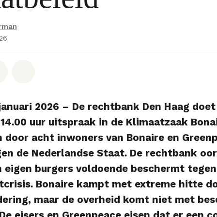
erman
026
hatsapp
op Facebook
Deel via Email
Share on Bluesky
 januari 2026 – De rechtbank Den Haag doe
 14.00 uur uitspraak in de Klimaatzaak Bonai
 door acht inwoners van Bonaire en Green
en de Nederlandse Staat. De rechtbank oor
n eigen burgers voldoende beschermt tegen
tcrisis. Bonaire kampt met extreme hitte d
dering, maar de overheid komt niet met be
De eisers en Greenpeace eisen dat er een c