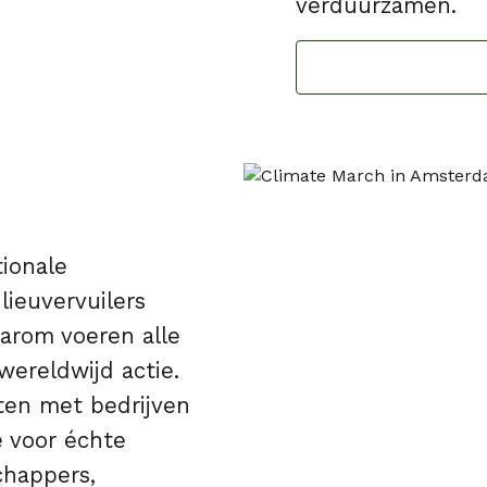
verduurzamen.
tionale
ilieuvervuilers
arom voeren alle
ereldwijd actie.
ten met bedrijven
e voor échte
happers,