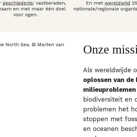
ar
geschiedenis
: vastberaden,
En met
wereldwijd
2
zaam en met maar één doel
nationale/regionale organis
voor ogen.
Onze miss
Als wereldwijde o
oplossen van de 
milieuproblemen
biodiversiteit en
problemen het h
stoppen met foss
en oceanen besc