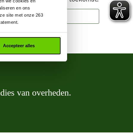
ken we cookies en
aliseren en ons
ze site met onze 263
neren aan Greenpeace
tatement.
Accepteer alles
idies van overheden.