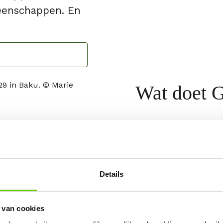
meenschappen. En
Wat doet 
Greenpeace onder
de oorzaken van 
klimaatcrisis. We
middel van lobby
Details
wetenschappelijk
vreedzaam actie 
 van cookies
stimuleren oplos