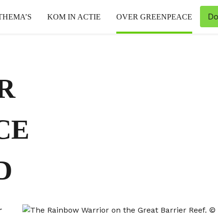
Do
THEMA’S
KOM IN ACTIE
OVER GREENPEACE
R
CE
D
r