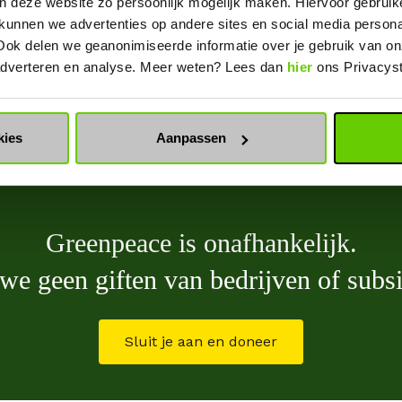
n deze website zo persoonlijk mogelijk maken. Hiervoor gebrui
 kunnen we advertenties op andere sites en social media person
Ook delen we geanonimiseerde informatie over je gebruik van on
Do
 adverteren en analyse. Meer weten? Lees dan
hier
ons Privacys
kies
Aanpassen
Greenpeace is onafhankelijk.
e geen giften van bedrijven of subs
Sluit je aan en doneer