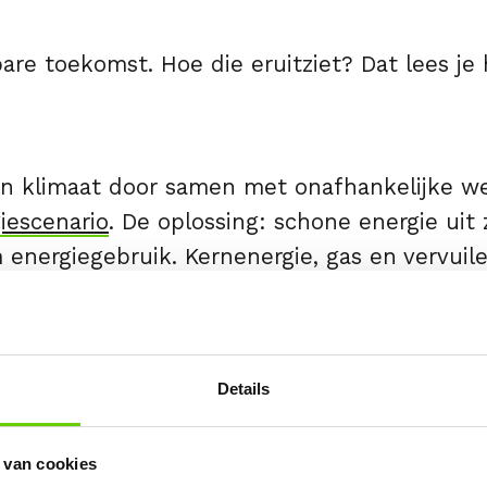
e toekomst. Hoe die eruitziet? Dat lees je 
n klimaat door samen met onafhankelijke we
iescenario
. De oplossing: schone energie uit
 energiegebruik. Kernenergie, gas en vervuile
e samen de desastreuze gevolgen van klima
Details
ebied van duizenden bijzondere diersoorten. 
. Maar de oceanen verkeren in zwaar weer. Va
 van cookies
ietigd
en prachtig
koraal verbleekt
. Daarnaa