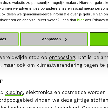
n deze website zo persoonlijk mogelijk maken. Hiervoor gebrui
g
. Gelukkig zijn de oceanen sterk en kunnen
 kunnen we advertenties op andere sites en social media person
Ook delen we geanonimiseerde informatie over je gebruik van on
 adverteren en analyse. Meer weten? Lees dan
hier
ons Privacys
kies
Aanpassen
antensoorten die op land voorkomen, zijn te
 onze aarde ooit rijk was, is sinds de vorige 
wereldwijde stop op
ontbossing
. Dat is bela
jn, maar ook om klimaatverandering tegen te 
en
eld
kleding
, elektronica en cosmetica worden
rdpoolgebied vinden we deze giftige stoffen
erlei landen, waaronder Nederland. Greenpeac