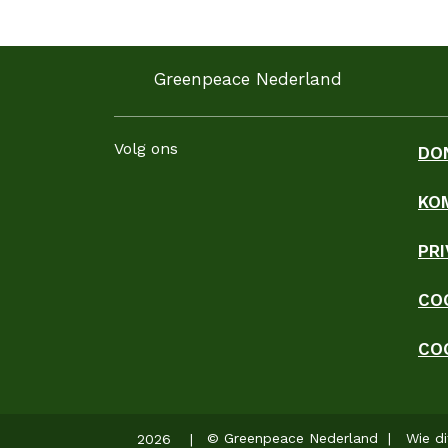
Greenpeace Nederland
Volg ons
DO
KO
Facebook
Instagram
LinkedIn
YouTube
WhatsApp
TikTok
Threads
Blues
PR
CO
CO
© Greenpeace Nederland | Wie di
2026