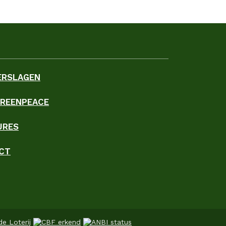
ERSLAGEN
GREENPEACE
URES
CT