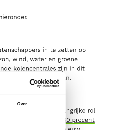
hieronder.
tenschappers in te zetten op
 zon, wind, water en groene
nde kolencentrales zijn in dit
atverandering tegengaan.
Over
Ze spelen ook een belangrijke rol
n alle visbestanden is
80 procent
st hebben we relatief nieuw,