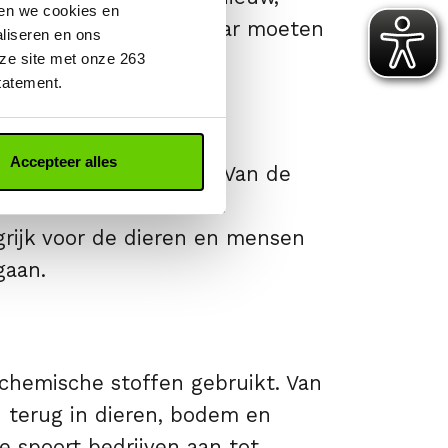
ken we cookies en
 ze herstellen. Maar daar moeten
aliseren en ons
ze site met onze 263
tatement.
Accepteer alles
 vinden in de bossen. Van de
eeuw helaas al de helft
ngrijk voor de dieren en mensen
gaan.
 chemische stoffen gebruikt. Van
 terug in dieren, bodem en
e spoort bedrijven aan tot