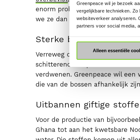
Greenpeace wil je bezoek aa
enorm probleem:
plasticvervuilin
vergelijkbare technieken. Zo
we ze dan wél bij helpen.
websiteverkeer analyseren. 
partners voor social media,
Sterke bossen
Alleen essentiële coo
Verreweg de meeste dieren- en pl
schitterende tropische bossen die
verdwenen. Greenpeace wil een 
die van de bossen afhankelijk zi
Uitbannen giftige stoff
Voor de productie van bijvoorbe
Ghana tot aan het kwetsbare Noo
water. Die stoffen komen uit all