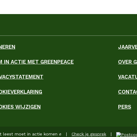
NEREN
JAARV
M IN ACTIE MET GREENPEACE
OVER 
ky
IVACYSTATEMENT
VACAT
OKIEVERKLARING
CONTA
OKIES WIJZIGEN
PERS
t leest moet in actie komen ✊ |
Check je gesprek
|