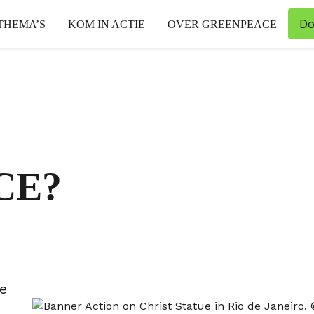
Do
THEMA’S
KOM IN ACTIE
OVER GREENPEACE
CE?
e