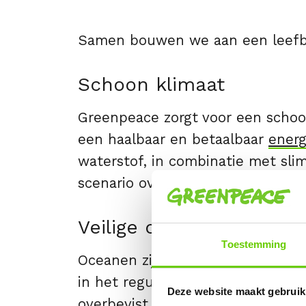
Samen bouwen we aan een leefbar
Schoon klimaat
Greenpeace zorgt voor een schoo
een haalbaar en betaalbaar
energ
waterstof, in combinatie met slim
scenario overbodig. Zo kunnen w
Veilige oceanen
Toestemming
Oceanen zijn het prachtige leefg
in het reguleren van het klimaat
Deze website maakt gebruik
overbevist
, de
diepzee wordt vern