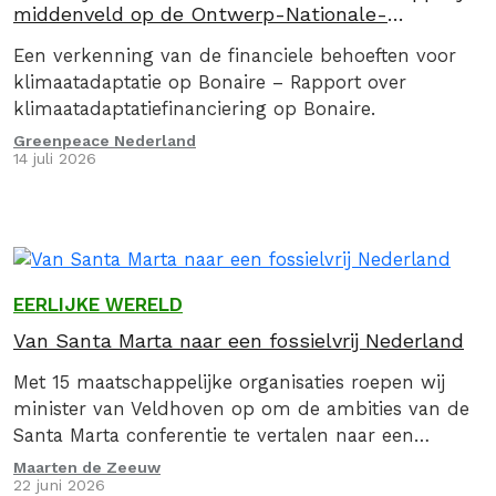
middenveld op de Ontwerp-Nationale-
Klimaatadaptatiestrategie (NAS) 2026
Een verkenning van de financiele behoeften voor
klimaatadaptatie op Bonaire – Rapport over
klimaatadaptatiefinanciering op Bonaire.
Greenpeace Nederland
14 juli 2026
EERLIJKE WERELD
Van Santa Marta naar een fossielvrij Nederland
Met 15 maatschappelijke organisaties roepen wij
minister van Veldhoven op om de ambities van de
Santa Marta conferentie te vertalen naar een
concrete nationale routekaart die Nederland
Maarten de Zeeuw
22 juni 2026
onafhankelijk maakt van fossiele brandstoffen.