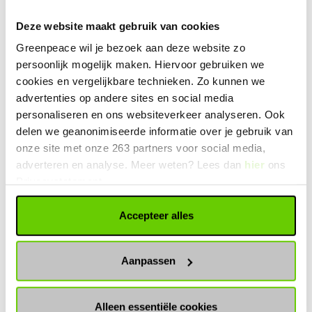
eis met ons: kies voor onze toekomst, weg met
Deze website maakt gebruik van cookies
fossiel!
Marieke Vellekoop
8 juli 2026
Greenpeace wil je bezoek aan deze website zo
persoonlijk mogelijk maken. Hiervoor gebruiken we
cookies en vergelijkbare technieken. Zo kunnen we
advertenties op andere sites en social media
personaliseren en ons websiteverkeer analyseren. Ook
ALGEMEEN
JOINTHEFORCE
delen we geanonimiseerde informatie over je gebruik van
KLIMAAT & ENERGIE
onze site met onze 263 partners voor social media,
KLIMAATCRISIS
CORONAVIRUS
adverteren en analyse. Meer weten? Lees dan
hier
ons
15 x een protestbord voor bij demonstraties
Privacystatement.
Wat schrijf jij op je protestbord? 15 protestborden
Accepteer alles
die inspireren
Maarten de Zeeuw
24 juni 2026
Aanpassen
Alleen essentiële cookies