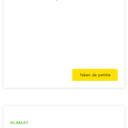
klimaat.
Teken de petitie
KLIMAAT