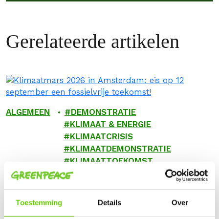
Gerelateerde artikelen
ALGEMEEN
DEMONSTRATIE
KLIMAAT & ENERGIE
KLIMAATCRISIS
KLIMAATDEMONSTRATIE
KLIMAATTOEKOMST
Klimaatmars 2026 in Amsterdam: eis op 12
september een fossielvrije toekomst!
Toestemming
Details
Over
Kom in actie, ga zaterdag 12 september mee de
straat op tijdens de Klimaatmars in Amsterdam en