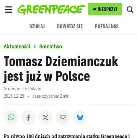
Zw
❤ WESPRZYJ
Menu
DZIAŁAJ
DOWIEDZ SIĘ
POZNAJ NAS
Aktualności
Rolnictwo
Tomasz Dziemianczuk
jest już w Polsce
Greenpeace Poland
2013-12-29
•
czas czytania: 2 min
Udostępnij w Whatsapp
Udostępnij w Facebook
Udostępnij w Twitter
Udostępnij przez Email
Udostępnij w Blues
Po równo 100 dniach od zatrzymania statku Greenpeace i