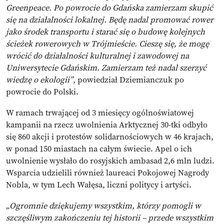
Greenpeace. Po powrocie do Gdańska zamierzam skupić
się na działalności lokalnej. Będę nadal promować rower
jako środek transportu i starać się o budowę kolejnych
ścieżek rowerowych w Trójmieście. Cieszę się, że mogę
wrócić do działalności kulturalnej i zawodowej na
Uniwersytecie Gdańskim. Zamierzam też nadal szerzyć
wiedzę o ekologii”
, powiedział Dziemianczuk po
powrocie do Polski.
W ramach trwającej od 3 miesięcy ogólnoświatowej
kampanii na rzecz uwolnienia Arktycznej 30-tki odbyło
się 860 akcji i protestów solidarnościowych w 46 krajach,
w ponad 150 miastach na całym świecie. Apel o ich
uwolnienie wysłało do rosyjskich ambasad 2,6 mln ludzi.
Wsparcia udzielili również laureaci Pokojowej Nagrody
Nobla, w tym Lech Wałęsa, liczni politycy i artyści.
„Ogromnie dziękujemy wszystkim, którzy pomogli w
szczęśliwym zakończeniu tej historii – przede wszystkim