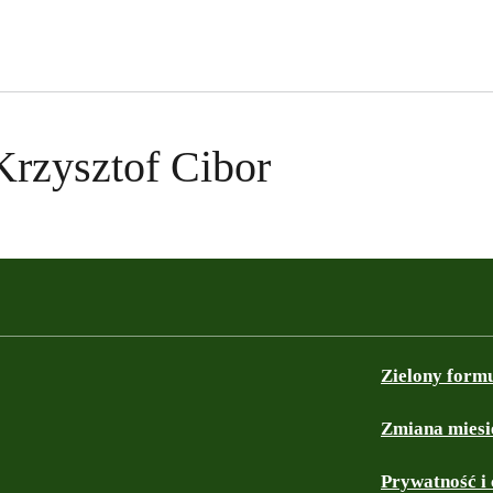
Krzysztof Cibor
Zielony form
Zmiana miesi
Prywatność i 