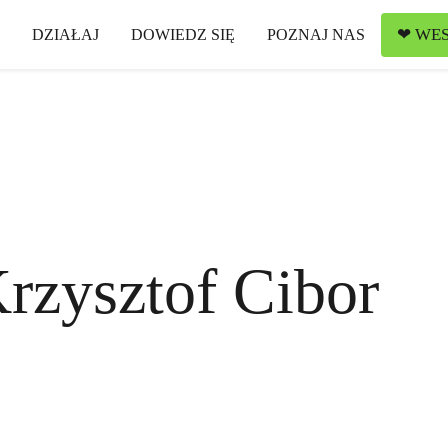
❤ WES
DZIAŁAJ
DOWIEDZ SIĘ
POZNAJ NAS
rzysztof Cibor