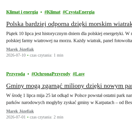
Klimat i energia
Klimat
CzystaEnergia
Polska bardziej odporna dzięki morskim wiatr
Piątek 10 lipca jest historycznym dniem dla polskiej energetyki. W
polskiej farmy wiatrowej na morzu. Każdy wiatrak, panel fotowolt
Marek Józefiak
2026-07-10
czas czytania: 1 min
Przyroda
OchronaPrzyrody
Lasy
Gminy mogą zgarnąć miliony dzięki nowym p
W środę 1 lipca mija 25 lat odkąd w Polsce powstał ostatni park n
parków narodowych mogłyby zyskać gminy w Karpatach – od Be
Marek Józefiak
2026-07-01
czas czytania: 2 min