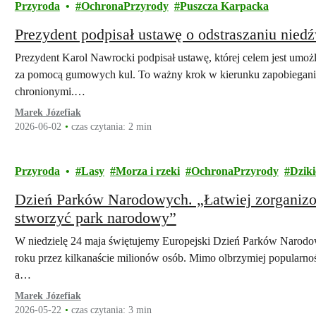
Przyroda
OchronaPrzyrody
Puszcza Karpacka
Prezydent podpisał ustawę o odstraszaniu nied
Prezydent Karol Nawrocki podpisał ustawę, której celem jest umoż
za pomocą gumowych kul. To ważny krok w kierunku zapobiegania
chronionymi.…
Marek Józefiak
2026-06-02
czas czytania: 2 min
Przyroda
Lasy
Morza i rzeki
OchronaPrzyrody
Dziki
Dzień Parków Narodowych. „Łatwiej zorganiz
stworzyć park narodowy”
W niedzielę 24 maja świętujemy Europejski Dzień Parków Narodo
roku przez kilkanaście milionów osób. Mimo olbrzymiej popularnoś
a…
Marek Józefiak
2026-05-22
czas czytania: 3 min