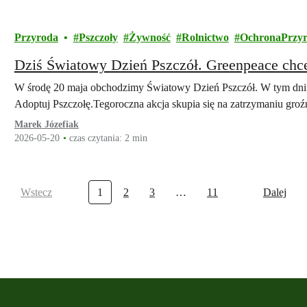
Przyroda
Pszczoły
Żywność
Rolnictwo
OchronaPrzy
Dziś Światowy Dzień Pszczół. Greenpeace chce
W środę 20 maja obchodzimy Światowy Dzień Pszczół. W tym dniu
Adoptuj Pszczołę.Tegoroczna akcja skupia się na zatrzymaniu gr
Marek Józefiak
2026-05-20
czas czytania: 2 min
Wstecz
1
2
3
…
11
Dalej