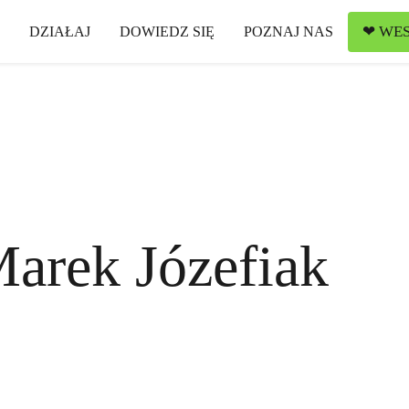
❤ WES
DZIAŁAJ
DOWIEDZ SIĘ
POZNAJ NAS
arek Józefiak