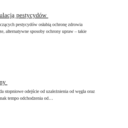
gulacją pestycydów
czących pestycydów osłabią ochronę zdrowia
sze, alternatywne sposoby ochrony upraw – takie
iny
da stopniowe odejście od uzależnienia od węgla oraz
jednak tempo odchodzenia od…