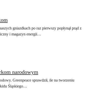
akom
 naszych gniazdkach po raz pierwszy popłynął prąd z
aiczny i magazyn energii…
arkom narodowym
arodowy. Greenpeace sprawdził, ile na tworzeniu
skidu Śląskiego…