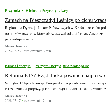
Przyroda
OchronaPrzyrody
Lasy
Zamach na Bieszczady! Leśnicy po cichu wrac
Regionalna Dyrekcja Lasów Państwowych w Krośnie po cichu pol
pomników przyrody, który obowiązywał od 2024 roku. Zarządzenie,
przewiduje szeroki…
Marek Józefiak
2026-07-23
czas czytania: 3 min
Klimat i energia
CzystaEnergia
PaliwaKopalne
Reforma ETS? Rząd Tuska powinien najpierw sp
W piątek 17 lipca Komisja Europejska ma przedstawić propozycję
Niezależnie od propozycji Brukseli rząd Donalda Tuska powinien 
Marek Józefiak
2026-07-17
czas czytania: 2 min