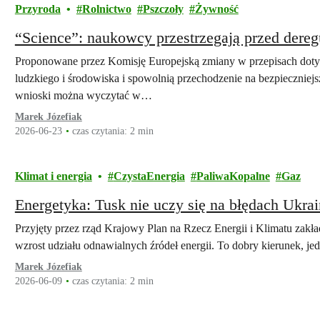
Przyroda
Rolnictwo
Pszczoły
Żywność
“Science”: naukowcy przestrzegają przed dere
Proponowane przez Komisję Europejską zmiany w przepisach doty
ludzkiego i środowiska i spowolnią przechodzenie na bezpieczniej
wnioski można wyczytać w…
Marek Józefiak
2026-06-23
czas czytania: 2 min
Klimat i energia
CzystaEnergia
PaliwaKopalne
Gaz
Energetyka: Tusk nie uczy się na błędach Ukra
Przyjęty przez rząd Krajowy Plan na Rzecz Energii i Klimatu zakła
wzrost udziału odnawialnych źródeł energii. To dobry kierunek, 
Marek Józefiak
2026-06-09
czas czytania: 2 min