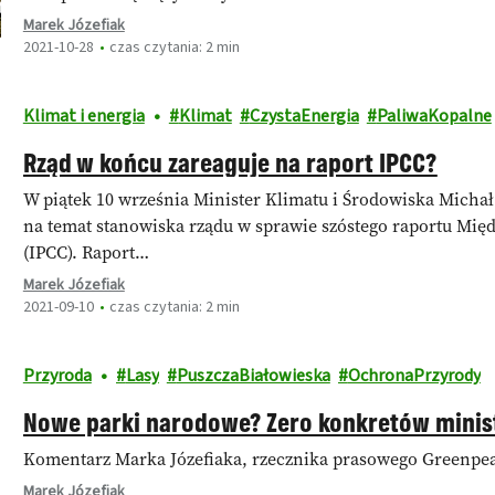
Marek Józefiak
2021-10-28
czas czytania: 2 min
Klimat i energia
Klimat
CzystaEnergia
PaliwaKopalne
Rząd w końcu zareaguje na raport IPCC?
W piątek 10 września Minister Klimatu i Środowiska Micha
na temat stanowiska rządu w sprawie szóstego raportu Mię
(IPCC). Raport…
Marek Józefiak
2021-09-10
czas czytania: 2 min
Przyroda
Lasy
PuszczaBiałowieska
OchronaPrzyrody
Nowe parki narodowe? Zero konkretów minist
Komentarz Marka Józefiaka, rzecznika prasowego Greenpea
Marek Józefiak