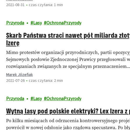
2021-08-31
czas czytania: 1 min
Przyroda
Lasy
OchronaPrzyrody
Skarb Państwa straci nawet pół miliarda złot
Izerę
Mimo protestów organizacji przyrodniczych, partii opozycyj
Sejmowych posłowie Zjednoczonej Prawicy przegłosowali w p
rozwiązaniach związanych ze specjalnym przeznaczeniem
Marek Józefiak
2021-07-26
czas czytania: 2 min
Przyroda
Lasy
OchronaPrzyrody
Wytną lasy pod polskie elektryki? Lex Izera 
Po kilku miesiącach od odrzucenia kontrowersyjnego projek
powrócił w nowej odsłonie jako rządowa specustawa. Po b