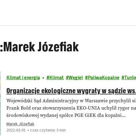
:Marek Józefiak
Klimat i energia
Klimat
Węgiel
PaliwaKopalne
Turó
Organizacje ekologiczne wygrały w sądzie w
Wojewódzki Sąd Administracyjny w Warszawie przychylił się
Frank Bold oraz stowarzyszenia EKO-UNIA uchylił rygor na
środowiskowej wydanej spółce PGE GiEK dla kopalni…
Marek Józefiak
2022-02-01
czas czytania: 3 min