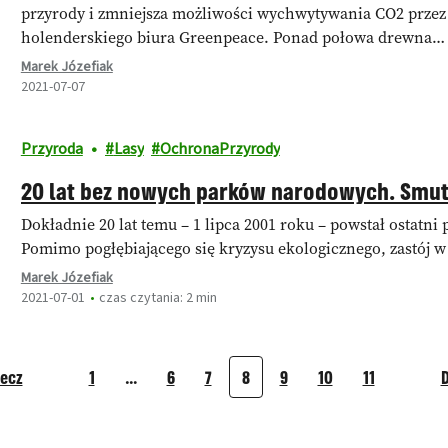
przyrody i zmniejsza możliwości wychwytywania CO2 przez 
holenderskiego biura Greenpeace. Ponad połowa drewna…
Marek Józefiak
2021-07-07
Przyroda
Lasy
OchronaPrzyrody
20 lat bez nowych parków narodowych. Smutn
Dokładnie 20 lat temu – 1 lipca 2001 roku – powstał ostatni 
Pomimo pogłębiającego się kryzysu ekologicznego, zastój 
Marek Józefiak
2021-07-01
czas czytania: 2 min
ecz
1
…
6
7
8
9
10
11
D