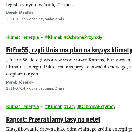
legislacyjnych, w środę 21 lipca…
Marek Józefiak
2021-07-22
czas czytania: 2 min
Klimat i energia
Klimat
OchronaPrzyrody
FitFor55, czyli Unia ma plan na kryzys klimat
„Fit for 55” to ogłoszony w środę przez Komisję Europejską
klimatu i energii. Pakiet ma nas przystosować do nowego, 
cieplarnianych…
Marek Józefiak
2021-07-14
czas czytania: 2 min
Klimat i energia
Klimat
Lasy
OchronaPrzyrody
Raport: Przerabiamy lasy na pelet
Klasyfikowanie drewna jako odnawialnego źródła energii p