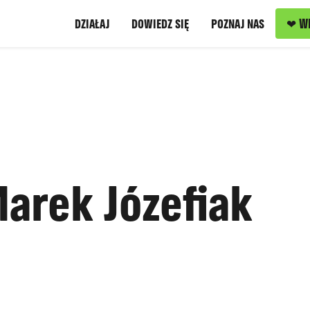
❤ W
DZIAŁAJ
DOWIEDZ SIĘ
POZNAJ NAS
arek Józefiak