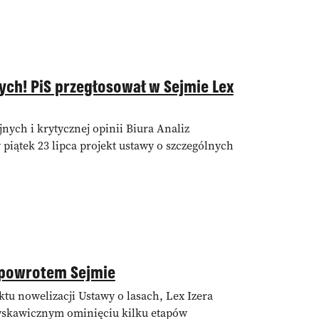
ych! PiS przegłosował w Sejmie Lex
nych i krytycznej opinii Biura Analiz
iątek 23 lipca projekt ustawy o szczególnych
…
z powrotem Sejmie
tu nowelizacji Ustawy o lasach, Lex Izera
łyskawicznym ominięciu kilku etapów