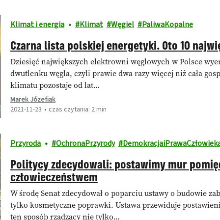
Klimat i energia
Klimat
Węgiel
PaliwaKopalne
Czarna lista polskiej energetyki. Oto 10 najw
Dziesięć największych elektrowni węglowych w Polsce wye
dwutlenku węgla, czyli prawie dwa razy więcej niż cała go
klimatu pozostaje od lat…
Marek Józefiak
2021-11-23
czas czytania: 2 min
Przyroda
OchronaPrzyrody
DemokracjaiPrawaCzłowiek
Politycy zdecydowali: postawimy mur pomię
człowieczeństwem
W środę Senat zdecydował o poparciu ustawy o budowie za
tylko kosmetyczne poprawki. Ustawa przewiduje postawienie
ten sposób rządzący nie tylko…