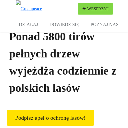
Zw
❤ WESPRZYJ
Menu
DZIAŁAJ
DOWIEDZ SIĘ
POZNAJ NAS
Ponad 5800 tirów
pełnych drzew
wyjeżdża codziennie z
polskich lasów
Podpisz apel o ochronę lasów!