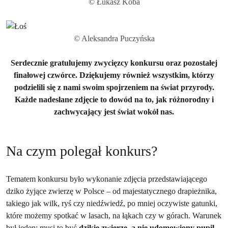
© Łukasz Koba
© Aleksandra Puczyńska
Serdecznie gratulujemy zwycięzcy konkursu oraz pozostałej
finałowej
czwórce.
Dziękujemy również wszystkim, którzy
podzielili się z nami swoim spojrzeniem na świat przyrody.
Każde nadesłane zdjęcie to dowód na to, jak różnorodny i
zachwycający jest świat wokół nas.
Na czym polegał konkurs?
Tematem konkursu było wykonanie zdjęcia przedstawiającego
dziko żyjące zwierzę w Polsce – od majestatycznego drapieżnika,
takiego jak wilk, ryś czy niedźwiedź, po mniej oczywiste gatunki,
które możemy spotkać w lasach, na łąkach czy w górach. Warunek
był jeden: musi to być
dzikie zwierzę, a nie udomowiony pupil