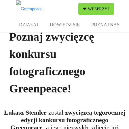
Zw
❤ WESPRZYJ
Menu
DZIAŁAJ
DOWIEDZ SIĘ
POZNAJ NAS
Poznaj zwycięzcę
konkursu
fotograficznego
Greenpeace!
Łukasz Stemler
został
zwycięzcą tegorocznej
edycji konkursu fotograficznego
Greenpeace
, a jego niezwykłe zdjęcie już