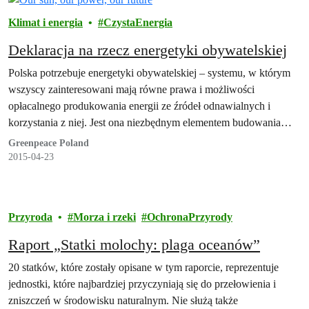
Klimat i energia
CzystaEnergia
Deklaracja na rzecz energetyki obywatelskiej
Polska potrzebuje energetyki obywatelskiej – systemu, w którym
wszyscy zainteresowani mają równe prawa i możliwości
opłacalnego produkowania energii ze źródeł odnawialnych i
korzystania z niej. Jest ona niezbędnym elementem budowania
bezpieczeństwa energetycznego państwa oraz rozwoju i
Greenpeace Poland
konkurencyjności naszej gospodarki. Stanowi także jeden z
2015-04-23
fundamentów nowoczesnego, silnego społeczeństwa
obywatelskiego.
Przyroda
Morza i rzeki
OchronaPrzyrody
Raport „Statki molochy: plaga oceanów”
20 statków, które zostały opisane w tym raporcie, reprezentuje
jednostki, które najbardziej przyczyniają się do przełowienia i
zniszczeń w środowisku naturalnym. Nie służą także