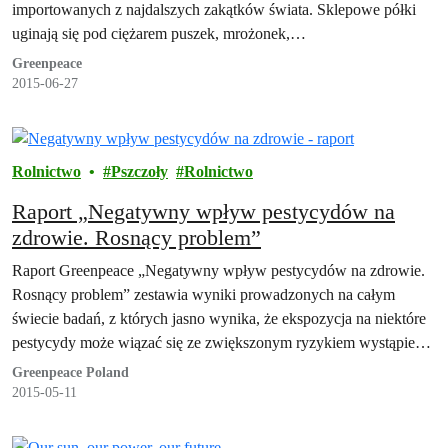
importowanych z najdalszych zakątków świata. Sklepowe półki
uginają się pod ciężarem puszek, mrożonek,…
Greenpeace
2015-06-27
Rolnictwo
Pszczoły
Rolnictwo
Raport „Negatywny wpływ pestycydów na
zdrowie. Rosnący problem”
Raport Greenpeace „Negatywny wpływ pestycydów na zdrowie.
Rosnący problem” zestawia wyniki prowadzonych na całym
świecie badań, z których jasno wynika, że ekspozycja na niektóre
pestycydy może wiązać się ze zwiększonym ryzykiem wystąpienia
nowotworów, chorób neurodegeneracyjnych, np. choroby
Greenpeace Poland
Parkinsona i Alzheimera, zaburzeń układu hormonalnego a także z
2015-05-11
poważnymi wadami rozwojowymi i chorobami dzieci.