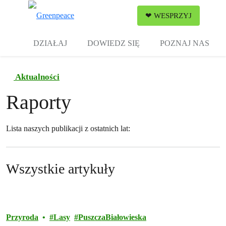
Zw
❤ WESPRZYJ
Menu
DZIAŁAJ
DOWIEDZ SIĘ
POZNAJ NAS
Aktualności
Raporty
Lista naszych publikacji z ostatnich lat:
Wszystkie artykuły
Przyroda
Lasy
PuszczaBiałowieska