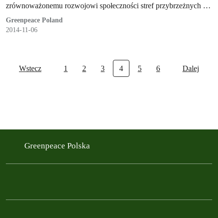
zrównoważonemu rozwojowi społeczności stref przybrzeżnych w
Europie i na świecie. Wszystkie opisane tu statki są związane z
Greenpeace Poland
Unią Europejską poprzez banderę, pod którą pływają, lub poprzez
2014-11-06
właścicieli lub armatorów.
Wstecz
1
2
3
4
5
6
Dalej
Greenpeace Polska