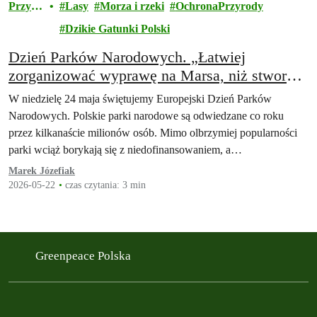
Przyro
Lasy
Morza i rzeki
OchronaPrzyrody
da
Dzikie Gatunki Polski
Dzień Parków Narodowych. „Łatwiej
zorganizować wyprawę na Marsa, niż stworzyć
park narodowy”
W niedzielę 24 maja świętujemy Europejski Dzień Parków
Narodowych. Polskie parki narodowe są odwiedzane co roku
przez kilkanaście milionów osób. Mimo olbrzymiej popularności
parki wciąż borykają się z niedofinansowaniem, a…
Marek Józefiak
2026-05-22
czas czytania: 3 min
Greenpeace Polska