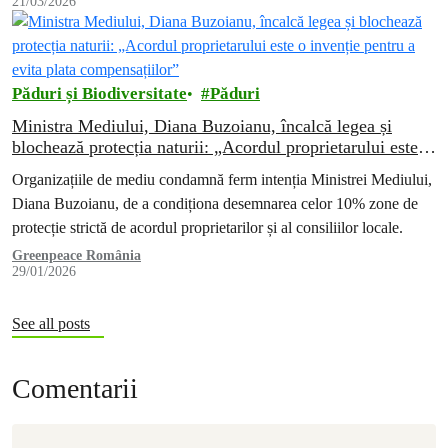
21/03/2026
Păduri și Biodiversitate
Păduri
Ministra Mediului, Diana Buzoianu, încalcă legea și
blochează protecția naturii: „Acordul proprietarului este o
invenție pentru a evita plata compensațiilor”
Organizațiile de mediu condamnă ferm intenția Ministrei Mediului,
Diana Buzoianu, de a condiționa desemnarea celor 10% zone de
protecție strictă de acordul proprietarilor și al consiliilor locale.
Greenpeace România
29/01/2026
See all posts
Comentarii