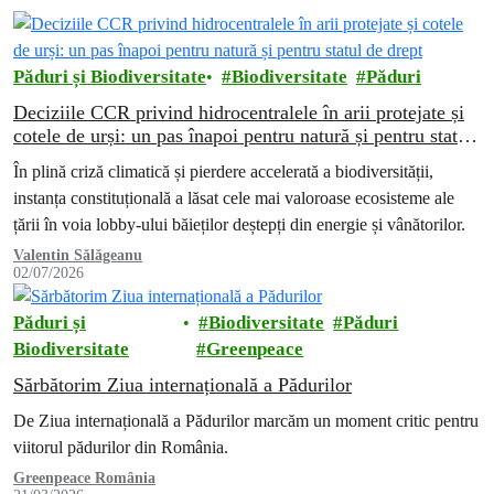
Păduri și Biodiversitate
Biodiversitate
Păduri
Deciziile CCR privind hidrocentralele în arii protejate și
cotele de urși: un pas înapoi pentru natură și pentru statul
de drept
În plină criză climatică și pierdere accelerată a biodiversității,
instanța constituțională a lăsat cele mai valoroase ecosisteme ale
țării în voia lobby-ului băieților deștepți din energie și vânătorilor.
Valentin Sălăgeanu
02/07/2026
Păduri și
Biodiversitate
Păduri
Biodiversitate
Greenpeace
Sărbătorim Ziua internațională a Pădurilor
De Ziua internațională a Pădurilor marcăm un moment critic pentru
viitorul pădurilor din România.
Greenpeace România