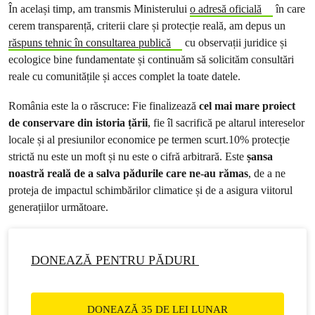
În același timp, am transmis Ministerului
o adresă oficială
în care
cerem transparență, criterii clare și protecție reală, am depus un
răspuns tehnic în consultarea publică
cu observații juridice și
ecologice bine fundamentate și continuăm să solicităm consultări
reale cu comunitățile și acces complet la toate datele.
România este la o răscruce: Fie finalizează
cel mai mare proiect
de conservare din istoria țării
, fie îl sacrifică pe altarul intereselor
locale și al presiunilor economice pe termen scurt.10% protecție
strictă nu este un moft și nu este o cifră arbitrară. Este
șansa
noastră reală de a salva pădurile care ne-au rămas
, de a ne
proteja de impactul schimbărilor climatice și de a asigura viitorul
generațiilor următoare.
DONEAZĂ PENTRU PĂDURI
DONEAZĂ 35 DE LEI LUNAR