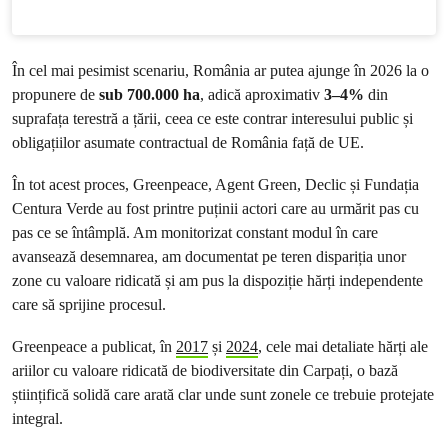
În cel mai pesimist scenariu, România ar putea ajunge în 2026 la o
propunere de
sub 700.000 ha
, adică aproximativ
3–4%
din
suprafața terestră a țării, ceea ce este contrar interesului public și
obligațiilor asumate contractual de România față de UE.
În tot acest proces, Greenpeace, Agent Green, Declic și Fundația
Centura Verde au fost printre puținii actori care au urmărit pas cu
pas ce se întâmplă. Am monitorizat constant modul în care
avansează desemnarea, am documentat pe teren dispariția unor
zone cu valoare ridicată și am pus la dispoziție hărți independente
care să sprijine procesul.
Greenpeace a publicat, în
2017
și
2024
, cele mai detaliate hărți ale
ariilor cu valoare ridicată de biodiversitate din Carpați, o bază
științifică solidă care arată clar unde sunt zonele ce trebuie protejate
integral.