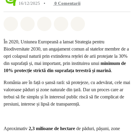
16/12/2025
•
0
Comentarii
Distribuie Whatsapp
Distribuie Facebook
Distribuie Twitter
Distribuie via Email
Share on Bluesky
În 2020, Uniunea Europeană a lansat Strategia pentru
Biodiversitate 2030, un angajament comun al statelor membre de a
opri colapsul naturii prin extinderea rețelei de arii protejate la 30%
din suprafață și, mai important, prin instituirea unui
minimum de
10% protecție strictă
din suprafața terestră și marină
.
România are în față o șansă rară: să protejeze, cu adevărat, cele mai
valoroase păduri și zone naturale din țară. Dar un proces care ar
trebui să fie simplu și în interesul public riscă să fie complicat de
presiuni, interese și lipsă de transparență.
Aproximativ
2,3 milioane de hectare
de păduri, pășuni, zone