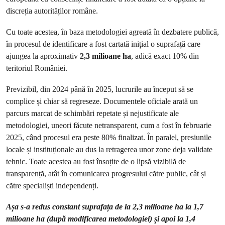
discreția autorităților române.
Cu toate acestea, în baza metodologiei agreată în dezbatere publică,
în procesul de identificare a fost cartată inițial o suprafață care
ajungea la aproximativ
2,3 milioane ha
, adică exact 10% din
teritoriul României.
Previzibil, din 2024 până în 2025, lucrurile au început să se
complice și chiar să regreseze. Documentele oficiale arată un
parcurs marcat de schimbări repetate și nejustificate ale
metodologiei, uneori făcute netransparent, cum a fost în februarie
2025, când procesul era peste 80% finalizat. În paralel, presiunile
locale și instituționale au dus la retragerea unor zone deja validate
tehnic. Toate acestea au fost însoțite de o lipsă vizibilă de
transparență, atât în comunicarea progresului către public, cât și
către specialiști independenți.
Așa s-a redus constant suprafața de la 2,3 milioane ha la 1,7
milioane ha (după modificarea metodologiei) și apoi la 1,4