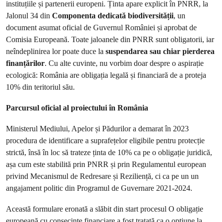
instituțiile și partenerii europeni. Ținta apare explicit în PNRR, la
Jalonul 34 din
Componenta dedicată biodiversității
, un
document asumat oficial de Guvernul României și aprobat de
Comisia Europeană. Toate jaloanele din PNRR sunt obligatorii, iar
neîndeplinirea lor poate duce la
suspendarea sau chiar pierderea
finanțărilor
. Cu alte cuvinte, nu vorbim doar despre o aspirație
ecologică: România are obligația legală și financiară de a proteja
10% din teritoriul său.
Parcursul oficial al proiectului în România
Ministerul Mediului, Apelor și Pădurilor a demarat în 2023
procedura de identificare a suprafețelor eligibile pentru protecție
strictă, însă în loc să trateze ținta de 10% ca pe o obligație juridică,
așa cum este stabilită prin PNRR și prin Regulamentul european
privind Mecanismul de Redresare și Reziliență, ci ca pe un un
angajament politic din Programul de Guvernare 2021-2024.
Această formulare eronată a slăbit din start procesul O obligație
europeană cu consecințe financiare a fost tratată ca o opțiune la