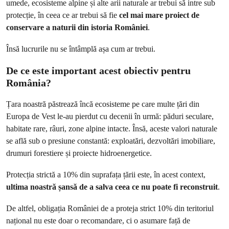
umede, ecosisteme alpine și alte arii naturale ar trebui să intre sub
protecție, în ceea ce ar trebui să fie
cel mai mare proiect de
conservare a naturii din istoria României
.
Însă lucrurile nu se întâmplă așa cum ar trebui.
De ce este important acest obiectiv pentru
România?
Țara noastră păstrează încă ecosisteme pe care multe țări din
Europa de Vest le-au pierdut cu decenii în urmă: păduri seculare,
habitate rare, râuri, zone alpine intacte. Însă, aceste valori naturale
se află sub o presiune constantă: exploatări, dezvoltări imobiliare,
drumuri forestiere și proiecte hidroenergetice.
Protecția strictă a 10% din suprafața țării este, în acest context,
ultima noastră șansă de a salva ceea ce nu poate fi reconstruit
.
De altfel, obligația României de a proteja strict 10% din teritoriul
național nu este doar o recomandare, ci o asumare față de