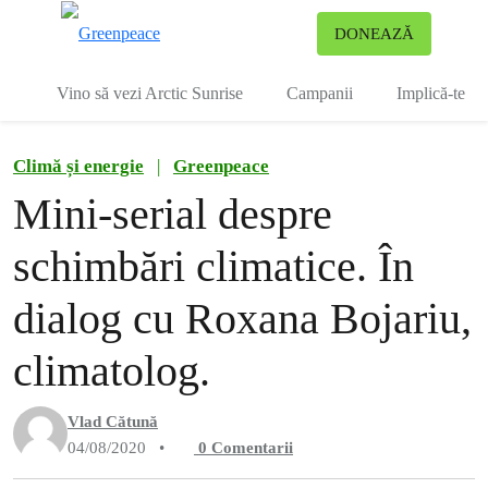
To
DONEAZĂ
Meniu
Vino să vezi Arctic Sunrise
Campanii
Implică-te
Climă și energie
|
Greenpeace
Mini-serial despre
schimbări climatice. În
dialog cu Roxana Bojariu,
climatolog.
Vlad Cătună
04/08/2020
•
0
Comentarii