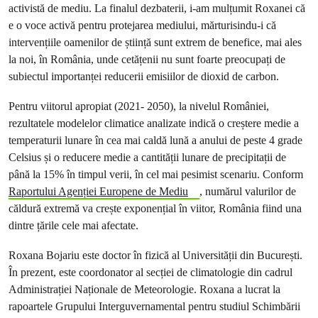
activistă de mediu. La finalul dezbaterii, i-am mulțumit Roxanei că
e o voce activă pentru protejarea mediului, mărturisindu-i că
intervențiile oamenilor de știință sunt extrem de benefice, mai ales
la noi, în România, unde cetățenii nu sunt foarte preocupați de
subiectul importanței reducerii emisiilor de dioxid de carbon.
Pentru viitorul apropiat (2021- 2050), la nivelul României,
rezultatele modelelor climatice analizate indică o creștere medie a
temperaturii lunare în cea mai caldă lună a anului de peste 4 grade
Celsius și o reducere medie a cantității lunare de precipitații de
până la 15% în timpul verii, în cel mai pesimist scenariu. Conform
Raportului Agenției Europene de Mediu
, numărul valurilor de
căldură extremă va crește exponențial în viitor, România fiind una
dintre țările cele mai afectate.
Roxana Bojariu este doctor în fizică al Universității din București.
În prezent, este coordonator al secției de climatologie din cadrul
Administrației Naționale de Meteorologie. Roxana a lucrat la
rapoartele Grupului Interguvernamental pentru studiul Schimbării