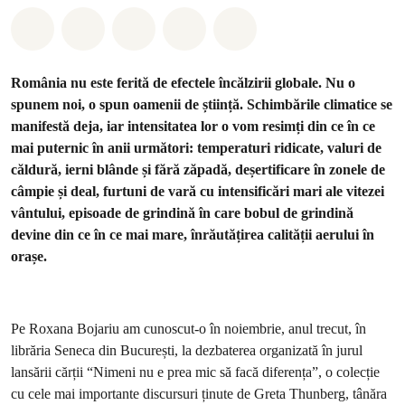
Distribuie Whatsapp
Distribuie Facebook
Distribuie Twitter
Distribuie via Email
Share on Bluesky
România nu este ferită de efectele încălzirii globale. Nu o
spunem noi, o spun oamenii de știință. Schimbările climatice se
manifestă deja, iar intensitatea lor o vom resimți din ce în ce
mai puternic în anii următori: temperaturi ridicate, valuri de
căldură, ierni blânde și fără zăpadă, deșertificare în zonele de
câmpie și deal, furtuni de vară cu intensificări mari ale vitezei
vântului, episoade de grindină în care bobul de grindină
devine din ce în ce mai mare, înrăutățirea calității aerului în
orașe.
Pe Roxana Bojariu am cunoscut-o în noiembrie, anul trecut, în
librăria Seneca din București, la dezbaterea organizată în jurul
lansării cărții “Nimeni nu e prea mic să facă diferența”, o colecție
cu cele mai importante discursuri ținute de Greta Thunberg, tânăra