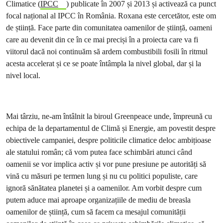
Climatice (
IPCC
) publicate în 2007 și 2013 și activează ca punct
focal național al IPCC în România. Roxana este cercetător, este om
de știință. Face parte din comunitatea oamenilor de știință, oameni
care au devenit din ce în ce mai preciși în a proiecta care va fi
viitorul dacă noi continuăm să ardem combustibili fosili în ritmul
acesta accelerat și ce se poate întâmpla la nivel global, dar și la
nivel local.
Mai târziu, ne-am întâlnit la biroul Greenpeace unde, împreună cu
echipa de la departamentul de Climă și Energie, am povestit despre
obiectivele campaniei, despre politicile climatice deloc ambițioase
ale statului român; că vom putea face schimbări atunci când
oamenii se vor implica activ și vor pune presiune pe autorități să
vină cu măsuri pe termen lung și nu cu politici populiste, care
ignoră sănătatea planetei și a oamenilor. Am vorbit despre cum
putem aduce mai aproape organizațiile de mediu de breasla
oamenilor de știință, cum să facem ca mesajul comunității