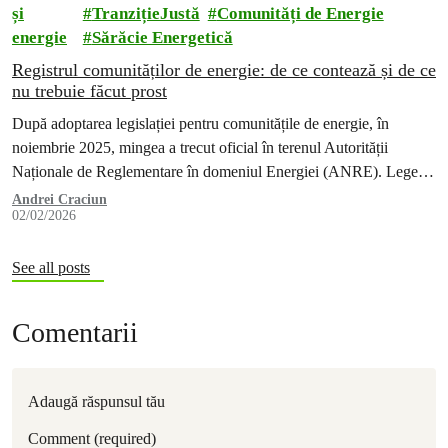
și
TranzițieJustă
Comunități de Energie
energie
Sărăcie Energetică
Registrul comunităților de energie: de ce contează și de ce
nu trebuie făcut prost
După adoptarea legislației pentru comunitățile de energie, în
noiembrie 2025, mingea a trecut oficial în terenul Autorității
Naționale de Reglementare în domeniul Energiei (ANRE). Legea
există. Drepturile cetățenilor de a…
Andrei Craciun
02/02/2026
See all posts
Comentarii
Adaugă răspunsul tău
Comment (required)