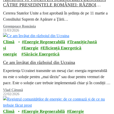
CĂTRE PREȘEDINTELE ROMÂNIEI: RĂZBOI
ILEGAL SAU PACE, SIGURANȚA OAMENILOR ȘI
Cererea Statelor Unite a fost aprobată în ședința de pe 11 martie a
UN MEDIU PROTEJAT
Consiliului Suprem de Apărare a Ţării…
Greenpeace România
11/03/2026
Climă
Energie Regenerabilă
TranzițieJustă
și
Energie
Eficiență Energetică
energie
Sărăcie Energetică
Ce am învățat din războiul din Ucraina
Experiența Ucrainei transmite un mesaj clar: energia regenerabilă
nu este o soluție pentru „mai târziu” sau doar pentru vremuri de
pace. Este o soluție care trebuie implementată chiar și în condiții de
criză, dacă vrem să protejăm oamenii și să reducem vulnerabilitatea
Vlad Cătună
22/02/2026
societății în fața violenței și autoritarismului.
Climă
Energie Regenerabilă
Energie