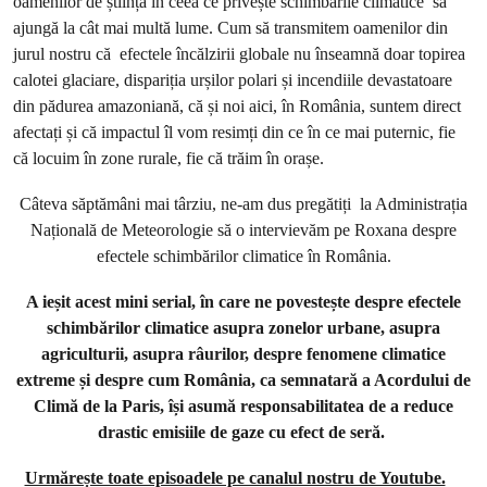
oamenilor de știință în ceea ce privește schimbările climatice să
ajungă la cât mai multă lume. Cum să transmitem oamenilor din
jurul nostru că efectele încălzirii globale nu înseamnă doar topirea
calotei glaciare, dispariția urșilor polari și incendiile devastatoare
din pădurea amazoniană, că și noi aici, în România, suntem direct
afectați și că impactul îl vom resimți din ce în ce mai puternic, fie
că locuim în zone rurale, fie că trăim în orașe.
Câteva săptămâni mai târziu, ne-am dus pregătiți la Administrația
Națională de Meteorologie să o intervievăm pe Roxana despre
efectele schimbărilor climatice în România.
A ieșit acest mini serial, în care ne povestește despre efectele
schimbărilor climatice asupra zonelor urbane, asupra
agriculturii, asupra râurilor, despre fenomene climatice
extreme și despre cum România, ca semnatară a Acordului de
Climă de la Paris, își asumă responsabilitatea de a reduce
drastic emisiile de gaze cu efect de seră.
Urmărește toate episoadele pe canalul nostru de Youtube.