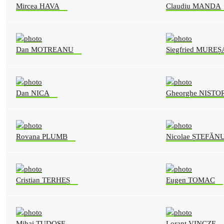
Mircea HAVA
Claudiu MANDA
Dan MOTREANU
Siegfried MURE
Dan NICA
Gheorghe NISTO
Rovana PLUMB
Nicolae ȘTEFĂN
Cristian TERHEȘ
Eugen TOMAC
Mihai TUDOSE
Lorant VINCZE