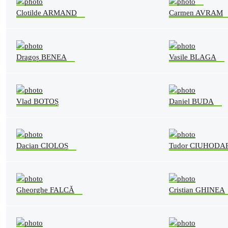
Clotilde ARMAND
Carmen AVRAM
Dragoș BENEA
Vasile BLAGA
Vlad BOTOȘ
Daniel BUDA
Dacian CIOLOȘ
Tudor CIUHODA
Gheorghe FALCĂ
Cristian GHINEA