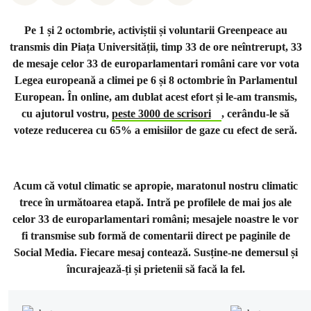
Pe 1 și 2 octombrie, activiștii și voluntarii Greenpeace au
transmis din Piața Universității, timp 33 de ore neîntrerupt, 33
de mesaje celor 33 de europarlamentari români care vor vota
Legea europeană a climei pe 6 și 8 octombrie în Parlamentul
European. În online, am dublat acest efort și le-am transmis,
cu ajutorul vostru,
peste 3000 de scrisori
, cerându-le să
voteze reducerea cu 65% a emisiilor de gaze cu efect de seră.
Acum că votul climatic se apropie, maratonul nostru climatic
trece în următoarea etapă.
Intră pe profilele de mai jos ale
celor 33 de europarlamentari români; mesajele noastre le vor
fi transmise sub formă de comentarii direct pe paginile de
Social Media.
Fiecare mesaj contează. Susține-ne demersul și
încurajează-ți și prietenii să facă la fel.