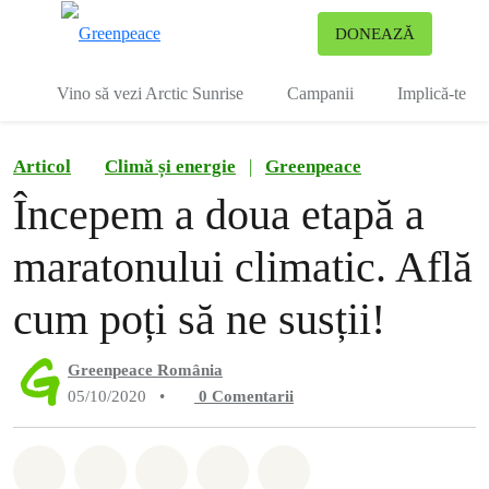
To
DONEAZĂ
Meniu
Vino să vezi Arctic Sunrise
Campanii
Implică-te
Articol
Climă și energie
|
Greenpeace
Începem a doua etapă a
maratonului climatic. Află
cum poți să ne susții!
Greenpeace România
05/10/2020
•
0
Comentarii
Distribuie Whatsapp
Distribuie Facebook
Distribuie Twitter
Distribuie via Email
Share on Bluesky