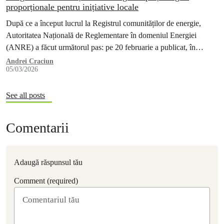
proporționale pentru inițiative locale
După ce a început lucrul la Registrul comunităților de energie,
Autoritatea Națională de Reglementare în domeniul Energiei
(ANRE) a făcut următorul pas: pe 20 februarie a publicat, în
dezbatere publică,…
Andrei Craciun
05/03/2026
See all posts
Comentarii
Adaugă răspunsul tău
Comment (required)