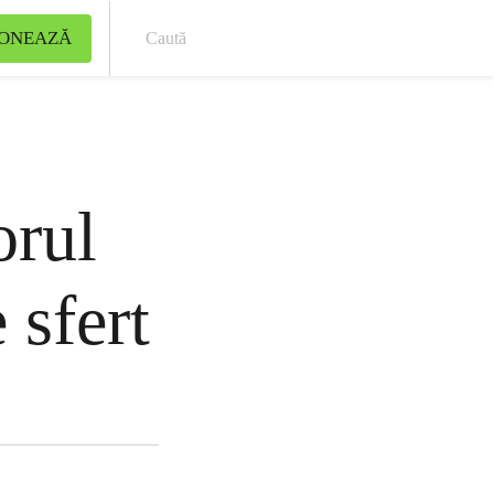
ONEAZĂ
Cau
orul
 sfert