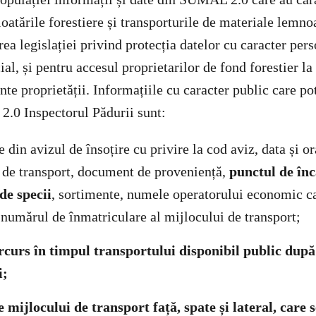
loatările forestiere și transporturile de materiale lemn
ea legislației privind protecția datelor cu caracter pers
al, și pentru accesul proprietarilor de fond forestier la
 proprietății. Informațiile cu caracter public care pot 
.0 Inspectorul Pădurii sunt:
e din avizul de însoțire cu privire la cod aviz, data și or
l de transport, document de proveniență,
punctul de în
de specii
, sortimente, numele operatorului economic c
i numărul de înmatriculare al mijlocului de transport;
rcurs în timpul transportului disponibil public după
i;
le mijlocului de transport față, spate și lateral, care 