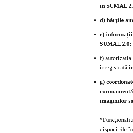
în SUMAL 2.
d) hărțile a
e) informații
SUMAL 2.0;
f) autorizați
înregistrată 
g) coordonat
coronament/i
imaginilor s
*Funcționalită
disponibile î