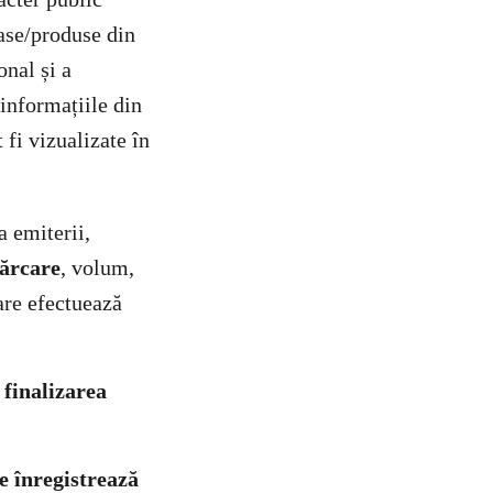
oase/produse din
onal și a
 informațiile din
fi vizualizate în
a emiterii,
cărcare
, volum,
are efectuează
 finalizarea
se înregistrează