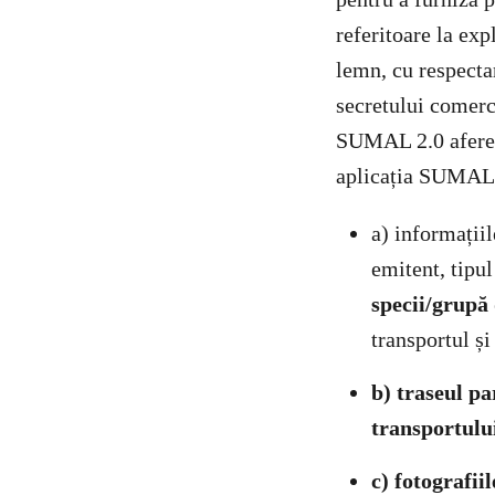
referitoare la exp
lemn, cu respectar
secretului comerci
SUMAL 2.0 aferente
aplicația SUMAL 2
a) informațiil
emitent, tipu
specii/grupă 
transportul ș
b) traseul pa
transportulu
c) fotografii