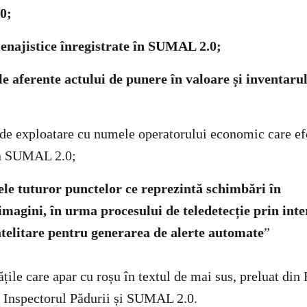
0;
menajistice înregistrate în SUMAL 2.0;
le aferente actului de punere în valoare și inventarul
a de exploatare cu numele operatorului economic care ef
în SUMAL 2.0;
ele tuturor punctelor ce reprezintă schimbări în
magini, în urma procesului de teledetecție prin int
atelitare pentru generarea de alerte automate
”
țile care apar cu roșu în textul de mai sus, preluat din
n Inspectorul Pădurii și SUMAL 2.0.