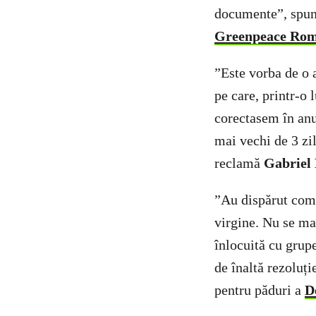
documente”, spu
Greenpeace Rom
”Este vorba de o 
pe care, printr-o 
corectasem în anu
mai vechi de 3 zi
reclamă
Gabriel
”Au dispărut compl
virgine. Nu se mai
înlocuită cu grup
de înaltă rezoluț
pentru păduri a
D