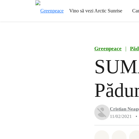
Vino să vezi Arctic Sunrise
Ca
Greenpeace
|
Păd
SUMAL
Pădur
Cristian Neag
11/02/2021
•
Distribuie W
Distri