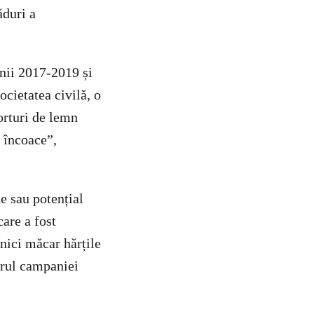
ăduri a
nii 2017-2019 și
ocietatea civilă, o
orturi de lemn
8 încoace”,
ne sau potențial
are a fost
nici măcar hărțile
orul campaniei