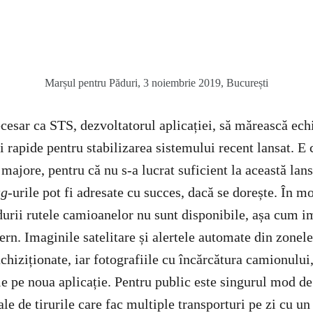
Marșul pentru Păduri, 3 noiembrie 2019, București
cesar ca STS, dezvoltatorul aplicației, să mărească echi
ii rapide pentru stabilizarea sistemului recent lansat.
 majore, pentru că nu s-a lucrat suficient la această la
ug
-urile pot fi adresate cu succes, dacă se dorește. În m
durii rutele camioanelor nu sunt disponibile, așa cum i
rn. Imaginile satelitare și alertele automate din zonele
achiziționate, iar fotografiile cu încărcătura camionulu
le pe noua aplicație. Pentru public este singurul mod de
ale de tirurile care fac multiple transporturi pe zi cu un