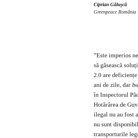
Ciprian Gălușcă
Greenpeace România
”Este imperios ne
să găsească soluț
2.0 are deficiențe
ani de zile, dar
b
în Inspectorul Pă
Hotărârea de Guve
ilegal nu au fost 
nu sunt disponibi
transporturile leg