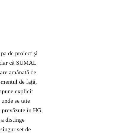
pa de proiect și
 E clar că SUMAL
nsare amânată de
omentul de față,
mpune explicit
 unde se taie
i, prevăzute în HG,
 a distinge
 singur set de