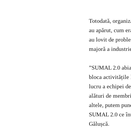
Totodată, organiz
au apărut, cum era
au lovit de probl
majoră a industri
”SUMAL 2.0 abia a
bloca activitățile
lucru a echipei d
alături de membrii
altele, putem pun
SUMAL 2.0 ce întâ
Gălușcă.