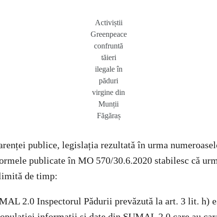
Activiștii
Greenpeace
confruntă
tăieri
ilegale în
păduri
virgine din
Munții
Făgăraș
arenței publice, legislația rezultată în urma numeroasel
Normele publicate în MO 570/30.6.2020 stabilesc că urm
limită de timp:
AL 2.0 Inspectorul Pădurii prevăzută la art. 3 lit. h) es
populației informații și date din SUMAL 2.0 care au car