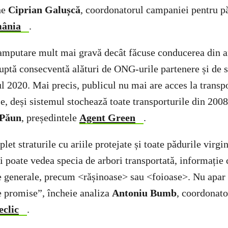
ne
Ciprian Galușcă
, coordonatorul campaniei pentru p
ânia
.
amputare mult mai gravă decât făcuse conducerea din a
luptă consecventă alături de ONG-urile partenere și de s
l 2020. Mai precis, publicul nu mai are acces la transp
le, deși sistemul stochează toate transporturile din 200
 Păun
, președintele
Agent Green
.
et straturile cu ariile protejate și toate pădurile virgi
 poate vedea specia de arbori transportată, informație c
e generale, precum <rășinoase> sau <foioase>. Nu apar 
ie promise”, încheie analiza
Antoniu Bumb
, coordonat
eclic
.