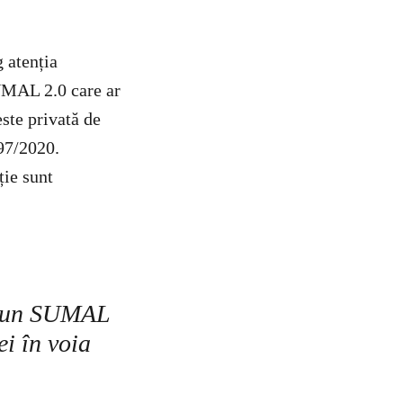
 atenția
MAL 2.0 care ar
este privată de
497/2020.
ție sunt
ja un SUMAL
ei în voia