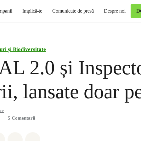
D
mpanii
Implică-te
Comunicate de presă
Despre noi
uri și Biodiversitate
 2.0 și Inspect
ii, lansate doar pe
oe
5
Comentarii
hatsapp
buie Facebook
Distribuie Twitter
Distribuie via Email
Share on Bluesky