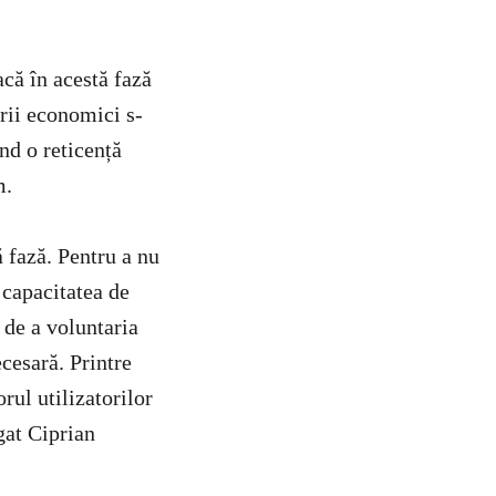
că în acestă fază
orii economici s-
nd o reticență
m.
 fază. Pentru a nu
 capacitatea de
 de a voluntaria
cesară. Printre
rul utilizatorilor
gat Ciprian