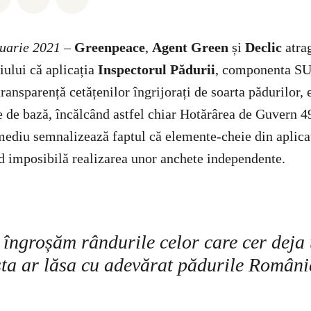
ruarie 2021
–
Greenpeace
,
Agent Green
și
Declic
atrag
ului că aplicația
Inspectorul Pădurii
, componenta SU
transparență cetățenilor îngrijorați de soarta pădurilor, 
e de bază, încălcând astfel chiar Hotărârea de Guvern 
mediu semnalizează faptul că elemente-cheie din aplica
nd imposibilă realizarea unor anchete independente.
 îngroșăm rândurile celor care cer de
Asta ar lăsa cu adevărat pădurile Români