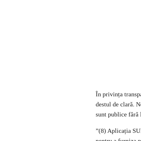
În privința transp
destul de clară. 
sunt publice fără 
”(8) Aplicația SUM
pentru a furniza 