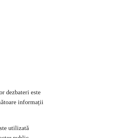
or dezbateri este
ătoare informații
te utilizată
acter public