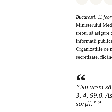
București, 11 feb
Ministerului Medi
trebui să asigure 
informații public
Organizațiile de 
secretizate, făcâ
”Nu vrem să
3, 4, 99.0. 
sorții.”