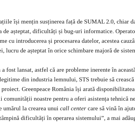
ațiile își mențin susținerea față de SUMAL 2.0, chiar da
 de așteptat, dificultăți și bug-uri informatice. Operat
eme cu introducerea și procesarea datelor, acestea cauzâ
ei, lucru de așteptat în orice schimbare majoră de siste
 fost lansat, astfel că are probleme inerente în această
 legitime din industria lemnului, STS trebuie să crească
e proiect. Greenpeace România își arată disponibilitatea
 comunității noastre pentru a oferi asistența tehnică ne
e umărul la crearea unui
call center
care să vină în ajuto
mpină dificultăți în operarea sistemului”, a mai adău