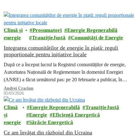
Climă și
Prosumatori
Energie Regenerabilă
energie
TranzițieJustă
Comunități de Energie
Integrarea comunităților de energie în piață: reguli
proporționale pentru inițiative locale
După ce a început lucrul la Registrul comunităților de energie,
Autoritatea Națională de Reglementare în domeniul Energiei
(ANRE) a făcut următorul pas: pe 20 februarie a publicat, în
dezbatere publică,…
Andrei Craciun
05/03/2026
Climă
Energie Regenerabilă
TranzițieJustă
și
Energie
Eficiență Energetică
energie
Sărăcie Energetică
Ce am învățat din războiul din Ucraina