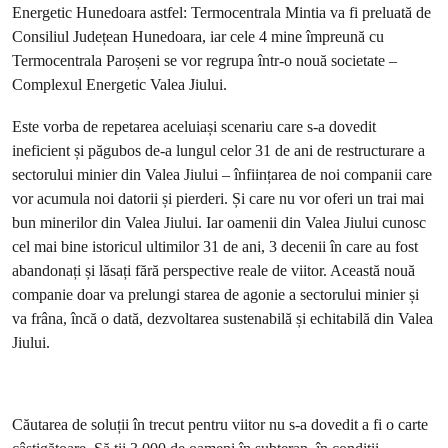
Energetic Hunedoara astfel: Termocentrala Mintia va fi preluată de
Consiliul Județean Hunedoara, iar cele 4 mine împreună cu
Termocentrala Paroșeni se vor regrupa într-o nouă societate –
Complexul Energetic Valea Jiului.
Este vorba de repetarea aceluiași scenariu care s-a dovedit
ineficient și păgubos de-a lungul celor 31 de ani de restructurare a
sectorului minier din Valea Jiului – înființarea de noi companii care
vor acumula noi datorii și pierderi. Și care nu vor oferi un trai mai
bun minerilor din Valea Jiului. Iar oamenii din Valea Jiului cunosc
cel mai bine istoricul ultimilor 31 de ani, 3 decenii în care au fost
abandonați și lăsați fără perspective reale de viitor. Această nouă
companie doar va prelungi starea de agonie a sectorului minier și
va frâna, încă o dată, dezvoltarea sustenabilă și echitabilă din Valea
Jiului.
Căutarea de soluții în trecut pentru viitor nu s-a dovedit a fi o carte