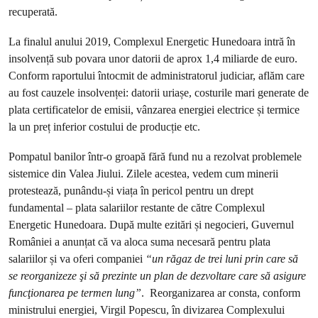
recuperată.
La finalul anului 2019, Complexul Energetic Hunedoara intră în
insolvență sub povara unor datorii de aprox 1,4 miliarde de euro.
Conform raportului întocmit de administratorul judiciar, aflăm care
au fost cauzele insolvenței: datorii uriașe, costurile mari generate de
plata certificatelor de emisii, vânzarea energiei electrice și termice
la un preț inferior costului de producție etc.
Pompatul banilor într-o groapă fără fund nu a rezolvat problemele
sistemice din Valea Jiului. Zilele acestea, vedem cum minerii
protestează, punându-și viața în pericol pentru un drept
fundamental – plata salariilor restante de către Complexul
Energetic Hunedoara. După multe ezitări și negocieri, Guvernul
României a anunțat că va aloca suma necesară pentru plata
salariilor și va oferi companiei
“un răgaz de trei luni prin care să
se reorganizeze şi să prezinte un plan de dezvoltare care să asigure
funcţionarea pe termen lung”
. Reorganizarea ar consta, conform
ministrului energiei, Virgil Popescu, în divizarea Complexului