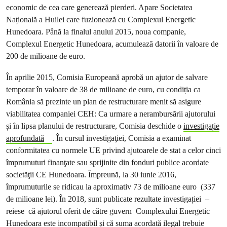
economic de cea care generează pierderi. Apare Societatea
Națională a Huilei care fuzionează cu Complexul Energetic
Hunedoara. Până la finalul anului 2015, noua companie,
Complexul Energetic Hunedoara, acumulează datorii în valoare de
200 de milioane de euro.
În aprilie 2015, Comisia Europeană aprobă un ajutor de salvare
temporar în valoare de 38 de milioane de euro, cu condiția ca
România să prezinte un plan de restructurare menit să asigure
viabilitatea companiei CEH: Ca urmare a nerambursării ajutorului
și în lipsa planului de restructurare, Comisia deschide o
investigație
aprofundată
. În cursul investigaţiei, Comisia a examinat
conformitatea cu normele UE privind ajutoarele de stat a celor cinci
împrumuturi finanţate sau sprijinite din fonduri publice acordate
societăţii CE Hunedoara. Împreună, la 30 iunie 2016,
împrumuturile se ridicau la aproximativ 73 de milioane euro (337
de milioane lei). În 2018, sunt publicate rezultate investigației –
reiese că ajutorul oferit de către guvern Complexului Energetic
Hunedoara este incompatibil și că suma acordată ilegal trebuie