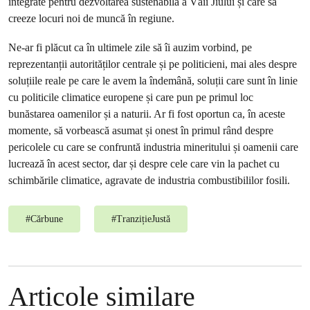
integrate pentru dezvoltarea sustenabilă a Văii Jiului și care să
creeze locuri noi de muncă în regiune.
Ne-ar fi plăcut ca în ultimele zile să îi auzim vorbind, pe
reprezentanții autorităților centrale și pe politicieni, mai ales despre
soluțiile reale pe care le avem la îndemână, soluții care sunt în linie
cu politicile climatice europene și care pun pe primul loc
bunăstarea oamenilor și a naturii. Ar fi fost oportun ca, în aceste
momente, să vorbească asumat și onest în primul rând despre
pericolele cu care se confruntă industria mineritului și oamenii care
lucrează în acest sector, dar și despre cele care vin la pachet cu
schimbările climatice, agravate de industria combustibililor fosili.
#
Cărbune
#
TranzițieJustă
Articole similare