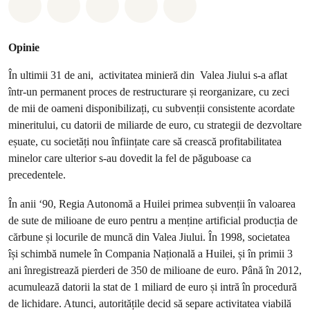
Distribuie Whatsapp
Distribuie Facebook
Distribuie Twitter
Distribuie via Email
Share on Bluesky
Opinie
În ultimii 31 de ani, activitatea minieră din Valea Jiului s-a aflat
într-un permanent proces de restructurare și reorganizare, cu zeci
de mii de oameni disponibilizați, cu subvenții consistente acordate
mineritului, cu datorii de miliarde de euro, cu strategii de dezvoltare
eșuate, cu societăți nou înființate care să crească profitabilitatea
minelor care ulterior s-au dovedit la fel de păguboase ca
precedentele.
În anii ‘90, Regia Autonomă a Huilei primea subvenții în valoarea
de sute de milioane de euro pentru a menține artificial producția de
cărbune și locurile de muncă din Valea Jiului. În 1998, societatea
își schimbă numele în Compania Națională a Huilei, și în primii 3
ani înregistrează pierderi de 350 de milioane de euro. Până în 2012,
acumulează datorii la stat de 1 miliard de euro și intră în procedură
de lichidare. Atunci, autoritățile decid să separe activitatea viabilă