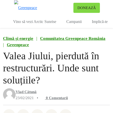
To
DONEAZĂ
Meniu
Vino să vezi Arctic Sunrise
Campanii
Implică-te
Climă și energie
|
Comunitatea Greenpeace România
|
Greenpeace
Valea Jiului, pierdută în
restructurări. Unde sunt
soluțiile?
Vlad Cătună
23/02/2021
•
0
Comentarii