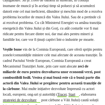
câștigătoare. Să ții 3.000 de oameni în subteran, în condiții
inumane de muncă și în același timp să poluezi și să acumulezi
datorii este cel mai ineficient, dăunător și meschin mod de a rezolva
problema locurilor de muncă din Valea Jiului. Sau de a pretinde că
ai rezolvat problema. Cu cât Ministerul Energiei va amâna tranziția
energetică din Valea Jiului și din Gorj, cu atât costurile vor fi mai
ridicate pentru fiecare dintre noi, dar mai ales pentru mineri și
familiile lor, care vor fi ținuți captivi într-o industrie pe moarte.
Veștile bune
vin de la Comisia Europeană, care oferă sprijin pentru
zonele/comunitățile miniere cele mai afectate de aceasta tranziție. În
cadrul Pactului Verde European, Comisia Europeană a creat
Mecanismul Tranziției Juste, prin care sunt alocate
zeci de
miliarde de euro pentru dezvoltarea unor economii verzi, post
combustibili fosili.
Vestea și mai bună este că o bună parte din
actorii din Valea Jiului se pregătesc pentru această tranziție de
la cărbune
. Mai multe inițiative dezvoltate împreună cu actori
locali, europeni, ong-uri și autorități (
Tracer
,
Start
, elaborarea
strategiei de dezvoltare
post cărbune a Văii Jiului) caută soluții