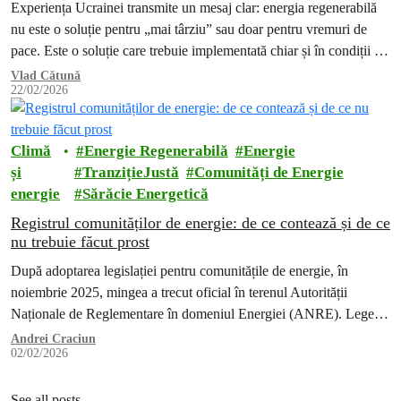
Experiența Ucrainei transmite un mesaj clar: energia regenerabilă
nu este o soluție pentru „mai târziu” sau doar pentru vremuri de
pace. Este o soluție care trebuie implementată chiar și în condiții de
criză, dacă vrem să protejăm oamenii și să reducem vulnerabilitatea
Vlad Cătună
22/02/2026
societății în fața violenței și autoritarismului.
Climă
Energie Regenerabilă
Energie
și
TranzițieJustă
Comunități de Energie
energie
Sărăcie Energetică
Registrul comunităților de energie: de ce contează și de ce
nu trebuie făcut prost
După adoptarea legislației pentru comunitățile de energie, în
noiembrie 2025, mingea a trecut oficial în terenul Autorității
Naționale de Reglementare în domeniul Energiei (ANRE). Legea
există. Drepturile cetățenilor de a…
Andrei Craciun
02/02/2026
See all posts