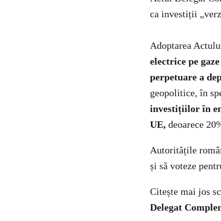
ca investiții „verz
Adoptarea Actul
electrice pe gaz
perpetuare a dep
geopolitice, în s
investițiilor în
UE,
deoarece 20%
Autoritățile româ
și să voteze pent
Citește mai jos s
Delegat Comple