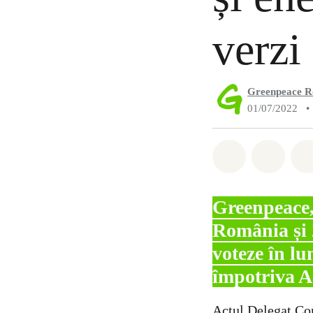
verzi
Greenpeace 
01/07/2022
•
Distribuie W
Distri
Greenpeace,
România și 
voteze în lu
împotriva A
Actul Delegat Com