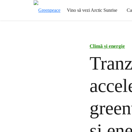
Vino să vezi Arctic Sunrise
Ca
Climă și energie
Tranz
accel
green
și en