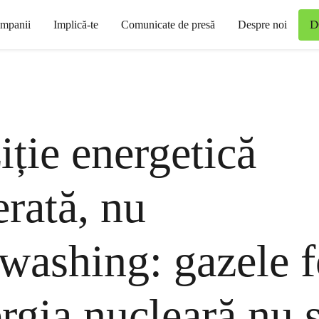
D
mpanii
Implică-te
Comunicate de presă
Despre noi
iție energetică
erată, nu
washing: gazele f
ergia nucleară nu 