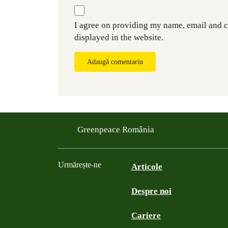
I agree on providing my name, email and 
displayed in the website.
Adaugă comentariu
Greenpeace România
Urmărește-ne
Articole
Despre noi
Facebook
Twitter
YouTube
Instagram
Cariere