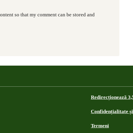
content so that my comment can be stored and
Redirecționează 3
Confidențialitate ș
Termeni