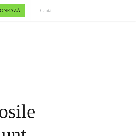
ONEAZĂ
Cau
osile
sunt