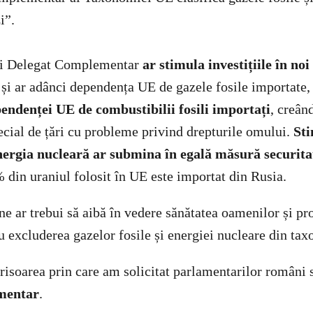
i”.
ui Delegat Complementar
ar stimula investițiile în noi
e
și ar adânci dependența UE de gazele fosile importate
endenței UE de combustibilii fosili importați
, creân
pecial de țări cu probleme privind drepturile omului.
St
 energia nucleară ar submina în egală măsură securita
 din uraniul folosit în UE este importat din Rusia.
ne ar trebui să aibă în vedere sănătatea oamenilor și pr
ru excluderea gazelor fosile și energiei nucleare din t
crisoarea prin care am solicitat parlamentarilor români
mentar
.