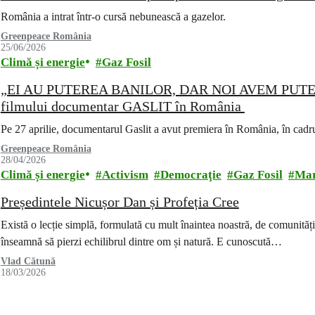
România a intrat într-o cursă nebunească a gazelor.
Greenpeace România
25/06/2026
Climă și energie
Gaz Fosil
„EI AU PUTEREA BANILOR, DAR NOI AVEM PUTE
filmului documentar GASLIT în România
Pe 27 aprilie, documentarul Gaslit a avut premiera în România, în c
Greenpeace România
28/04/2026
Climă și energie
Activism
Democraţie
Gaz Fosil
Mar
Președintele Nicușor Dan și Profeția Cree
Există o lecție simplă, formulată cu mult înaintea noastră, de comunităț
înseamnă să pierzi echilibrul dintre om și natură. E cunoscută…
Vlad Cătună
18/03/2026