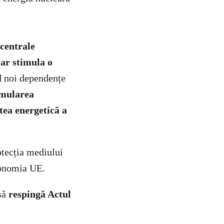
 centrale
,
ar stimula o
d noi dependențe
imularea
tea energetică a
otecția mediului
axonomia UE.
 să
respingă Actul