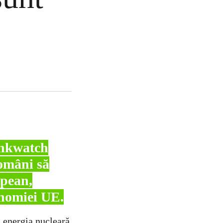
ankwatch
români să
opean,
nomiei UE.
 energia nucleară