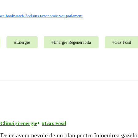
ace-bankwatch-2celsius-taxonomie-vot-parlament
#
Energie
#
Energie Regenerabilă
#
Gaz Fosil
Climă și energie
Gaz Fosil
De ce avem nevoie de un plan pentru înlocuirea gazel