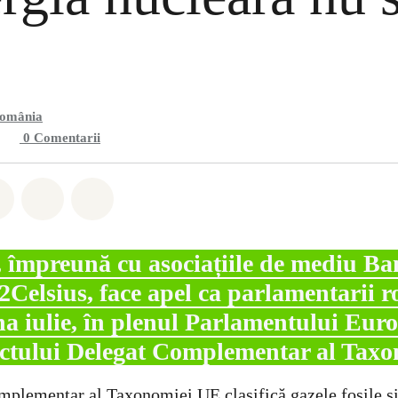
România
0
Comentarii
hatsapp
buie Facebook
Distribuie Twitter
Distribuie via Email
Share on Bluesky
 împreună cu asociațiile de mediu B
2Celsius, face apel ca parlamentarii 
na iulie, în plenul Parlamentului Eur
ctului Delegat Complementar al Taxo
plementar al Taxonomiei UE clasifică gazele fosile și