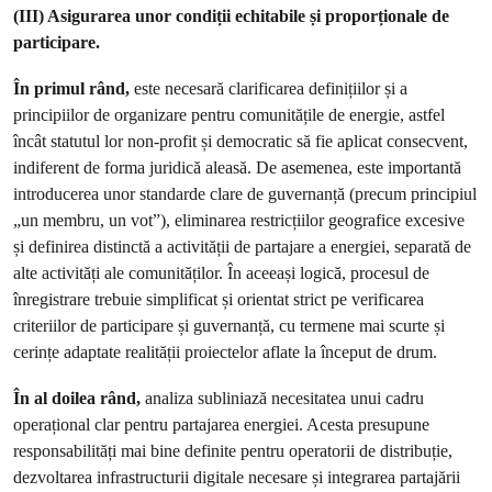
(III) Asigurarea unor condiții echitabile și proporționale de
participare.
În primul rând,
este necesară clarificarea definițiilor și a
principiilor de organizare pentru comunitățile de energie, astfel
încât statutul lor non-profit și democratic să fie aplicat consecvent,
indiferent de forma juridică aleasă. De asemenea, este importantă
introducerea unor standarde clare de guvernanță (precum principiul
„un membru, un vot”), eliminarea restricțiilor geografice excesive
și definirea distinctă a activității de partajare a energiei, separată de
alte activități ale comunităților. În aceeași logică, procesul de
înregistrare trebuie simplificat și orientat strict pe verificarea
criteriilor de participare și guvernanță, cu termene mai scurte și
cerințe adaptate realității proiectelor aflate la început de drum.
În al doilea rând,
analiza subliniază necesitatea unui cadru
operațional clar pentru partajarea energiei. Acesta presupune
responsabilități mai bine definite pentru operatorii de distribuție,
dezvoltarea infrastructurii digitale necesare și integrarea partajării