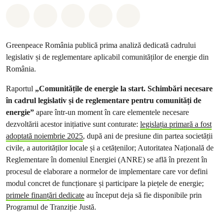
Distribuie Whatsapp
Distribuie Facebook
Distribuie Twitter
Distribuie via Email
Share on Bluesky
Greenpeace România publică prima analiză dedicată cadrului
legislativ și de reglementare aplicabil comunităților de energie din
România.
Raportul
„Comunitățile de energie la start. Schimbări necesare
în cadrul legislativ și de reglementare pentru comunități de
energie”
apare într-un moment în care elementele necesare
dezvoltării acestor inițiative sunt conturate:
legislația primară a fost
adoptată noiembrie 2025
, după ani de presiune din partea societății
civile, a autorităților locale și a cetățenilor; Autoritatea Națională de
Reglementare în domeniul Energiei (ANRE) se află în prezent în
procesul de elaborare a normelor de implementare care vor defini
modul concret de funcționare și participare la piețele de energie;
primele finanțări dedicate
au început deja să fie disponibile prin
Programul de Tranziție Justă.