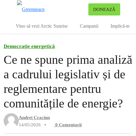
To
DONEAZĂ
Meniu
Vino să vezi Arctic Sunrise
Campanii
Implică-te
Democrație energetică
Ce ne spune prima analiză
a cadrului legislativ și de
reglementare pentru
comunitățile de energie?
Andrei Craciun
14/05/2026
•
0
Comentarii