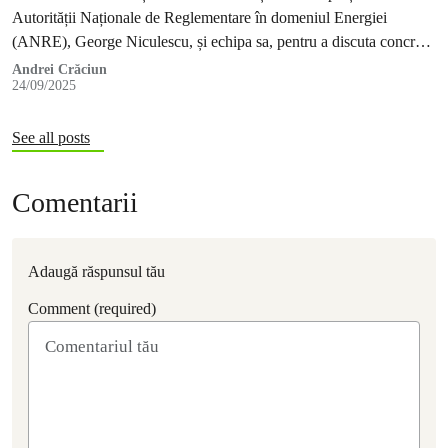
Autorității Naționale de Reglementare în domeniul Energiei
(ANRE), George Niculescu, și echipa sa, pentru a discuta concret
ce trebuie făcut astfel încât românii să se poată organiza în
Andrei Crăciun
24/09/2025
comunități de energie.
See all posts
Comentarii
Adaugă răspunsul tău
Comment (required)