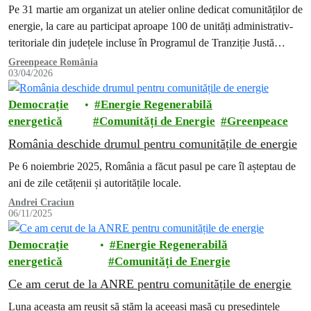
autorităților locale
Pe 31 martie am organizat un atelier online dedicat comunităților de
energie, la care au participat aproape 100 de unități administrativ-
teritoriale din județele incluse în Programul de Tranziție Justă
(Gorj,…
Greenpeace România
03/04/2026
Democrație
Energie Regenerabilă
energetică
Comunități de Energie
Greenpeace
România deschide drumul pentru comunitățile de energie
Pe 6 noiembrie 2025, România a făcut pasul pe care îl așteptau de
ani de zile cetățenii și autoritățile locale.
Andrei Craciun
06/11/2025
Democrație
Energie Regenerabilă
energetică
Comunități de Energie
Ce am cerut de la ANRE pentru comunitățile de energie
Luna aceasta am reușit să stăm la aceeași masă cu președintele