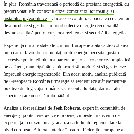
În plus, România traversează o perioadă de presiune energetică, cu
prețuri volatile în contextul
crizei combustibililor fosili și al
instabilității geopolitice
. În aceste condiții, capacitatea cetățenilor
de a produce și gestiona în mod colectiv energie regenerabilă
devine esențială pentru creșterea rezilienței și securității energetice.
Experiența din alte state ale Uniunii Europene arată că dezvoltarea
unui cadru favorabil comunităților de energie necesită ajustări
succesive pentru eliminarea barierelor și obstacolelor ce-i împiedică
pe cetățeni, municipalități și alți actori să producă și să gestioneze
împreună energie regenerabilă. Din acest motiv, analiza publicată
de Greenpeace România urmărește să evidențieze atât elementele
pozitive din legislația românească recent adoptată, dar mai ales
aspectele care necesită îmbunătățiri.
Analiza a fost realizată de
Josh Roberts
, expert în comunități de
energie și politici energetice europene, cu peste un deceniu de
experiență în dezvoltarea și analiza cadrului de reglementare la
nivel european. A lucrat anterior în cadrul Federației europene a