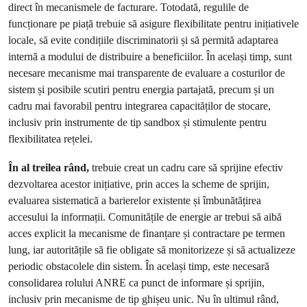
direct în mecanismele de facturare. Totodată, regulile de
funcționare pe piață trebuie să asigure flexibilitate pentru inițiativele
locale, să evite condițiile discriminatorii și să permită adaptarea
internă a modului de distribuire a beneficiilor. În același timp, sunt
necesare mecanisme mai transparente de evaluare a costurilor de
sistem și posibile scutiri pentru energia partajată, precum și un
cadru mai favorabil pentru integrarea capacităților de stocare,
inclusiv prin instrumente de tip sandbox și stimulente pentru
flexibilitatea rețelei.
În al treilea rând,
trebuie creat un cadru care să sprijine efectiv
dezvoltarea acestor inițiative, prin acces la scheme de sprijin,
evaluarea sistematică a barierelor existente și îmbunătățirea
accesului la informații. Comunitățile de energie ar trebui să aibă
acces explicit la mecanisme de finanțare și contractare pe termen
lung, iar autoritățile să fie obligate să monitorizeze și să actualizeze
periodic obstacolele din sistem. În același timp, este necesară
consolidarea rolului ANRE ca punct de informare și sprijin,
inclusiv prin mecanisme de tip ghișeu unic. Nu în ultimul rând,