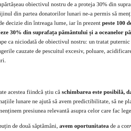
părtășeau obiectivul nostru de a proteja 30% din supra
ijinul din partea donatorilor lunari ne-a permis să men
de decizie din întreaga lume, iar în prezent
peste 100 d
jeze 30% din suprafața pământului și a oceanelor pâ
e ca niciodată de obiectivul nostru: un tratat puternic 
gerile cauzate de pescuitul excesiv, poluare, acidificar
ri.
ate acestea fiindcă știu că
schimbarea este posibilă, d
națiile lunare ne ajută să avem predictibilitate, să ne p
menținem presiunea relevantă asupra celor care fac lege
puțin de două săptămâni,
avem oportunitatea
de a con