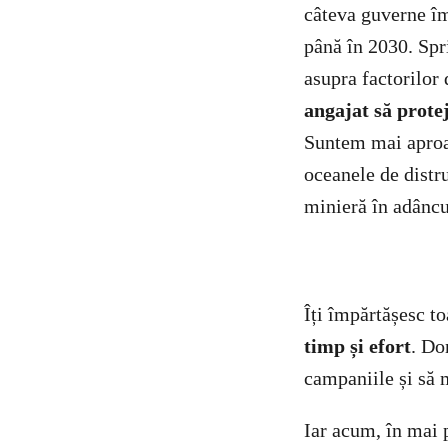
câteva guverne îm
până în 2030. Spr
asupra factorilor 
angajat să prote
Suntem mai aproap
oceanele de distru
minieră în adâncu
Îți împărtășesc to
timp și efort
. Do
campaniile și să 
Iar acum, în mai 