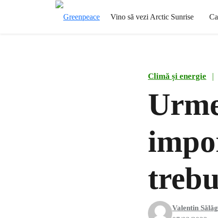
Vino să vezi Arctic Sunrise
Ca
Climă și energie
|
Urme
impor
trebu
Valentin Sălă