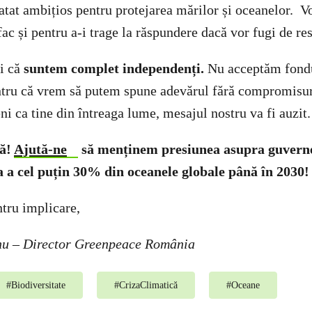
ratat ambițios pentru protejarea mărilor și oceanelor. V
fac și pentru a-i trage la răspundere dacă vor fugi de re
ii că
suntem complet independenți.
Nu acceptăm fondu
ntru că vrem să putem spune adevărul fără compromisuri
i ca tine din întreaga lume, mesajul nostru va fi auzit.
mă!
Ajută-ne
să menținem presiunea asupra guvernel
 a cel puțin 30% din oceanele globale până în 2030!
ntru implicare,
nu
–
Director Greenpeace România
#
Biodiversitate
#
CrizaClimatică
#
Oceane