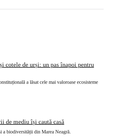
și cotele de urși: un pas înapoi pentru
 constituțională a lăsat cele mai valoroase ecosisteme
rii de mediu își caută casă
 și a biodiversității din Marea Neagră.