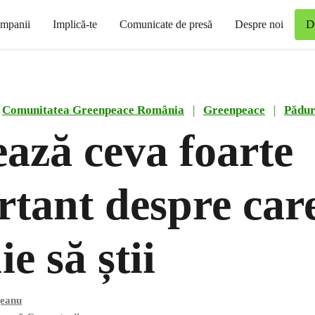
D
mpanii
Implică-te
Comunicate de presă
Despre noi
Comunitatea Greenpeace România
|
Greenpeace
|
Păduri
ază ceva foarte
tant despre car
ie să știi
geanu