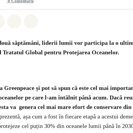
0
Comentarii
hatsapp
buie Facebook
Distribuie Twitter
Distribuie via Email
Share on Bluesky
două săptămâni, liderii lumii vor participa la o ult
d Tratatul Global pentru Protejarea Oceanelor.
la Greenpeace și pot să spun că este cel mai impor
oceanelor pe care l-am întâlnit până acum. Dacă re
esta va genera cel mai mare efort de conservare din i
prezentă, așa cum a fost în fiecare etapă a acestui deme
protejeze cel puțin 30% din oceanele lumii până în 2030