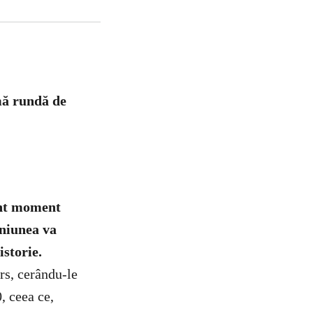
imă rundă de
tant moment
uniunea va
storie.
rs, cerându-le
, ceea ce,