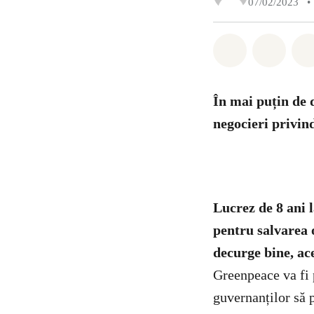
07/02/2023
•
Distribuie W
Distri
În mai puțin de 
negocieri privin
Lucrez de 8 ani 
pentru salvarea 
decurge bine, ac
Greenpeace va fi 
guvernanților să 