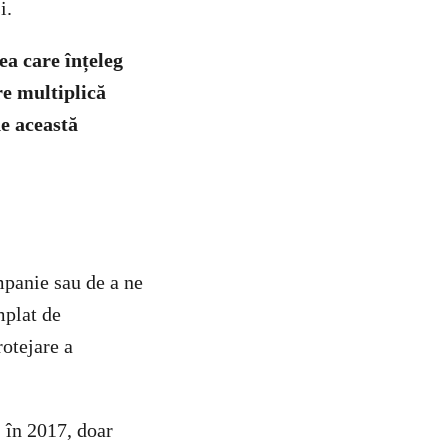
i.
ea care înțeleg
re multiplică
ne această
mpanie sau de a ne
mplat de
otejare a
 în 2017, doar