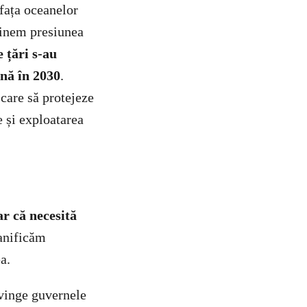
fața oceanelor
ținem presiunea
e țări s-au
nă în 2030
.
care să protejeze
e și exploatarea
ar că necesită
lanificăm
a.
vinge guvernele