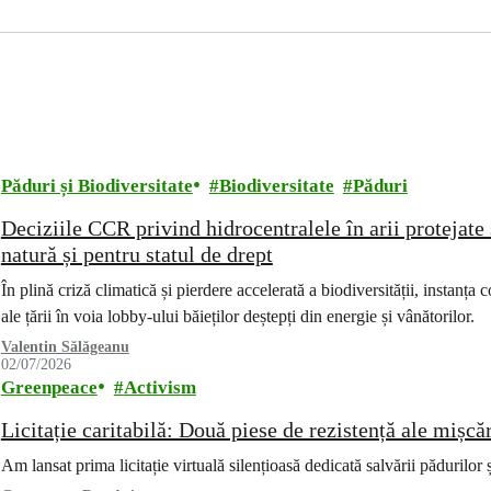
Păduri și Biodiversitate
Biodiversitate
Păduri
Deciziile CCR privind hidrocentralele în arii protejate 
natură și pentru statul de drept
În plină criză climatică și pierdere accelerată a biodiversității, instanța
ale țării în voia lobby-ului băieților deștepți din energie și vânătorilor.
Valentin Sălăgeanu
02/07/2026
Greenpeace
Activism
Licitație caritabilă: Două piese de rezistență ale mișcă
Am lansat prima licitație virtuală silențioasă dedicată salvării pădurilor