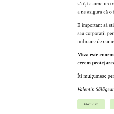
să își asume un t
a ne asigura că o 
E important să șt
sau corporații pe
milioane de oamen
Miza este enor
cerem protejarea
Îți mulțumesc pe
Valentin Sălăgea
#
Activism