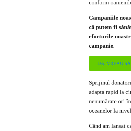
conform oamenilor
Campaniile noast
că putem fi sănăt
eforturile noast
campanie.
DA, VREAU S
Sprijinul donatori
adapta rapid la c
nenumărate ori în
oceanelor la nive
Când am lansat c