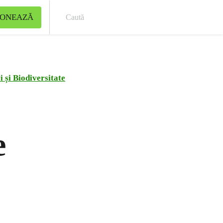
ONEAZĂ
Cau
 și Biodiversitate
e