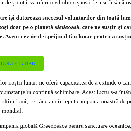
 de știință, va oferi mediului o șansă de a se însănătoș
re își datorează succesul voluntarilor din toată lum
oși doar pe o planetă sănătoasă, care ne susțin și ca
re. Avem nevoie de sprijinul tău lunar pentru a susți
Ă DONEZ LUNAR
lor noștri lunari ne oferă capacitatea de a extinde o ca
ircumstanțe în continuă schimbare. Acest lucru s-a întâ
 ultimii ani, de când am început campania noastră de pr
l mondial.
ampania globală Greenpeace pentru sanctuare oceanice,