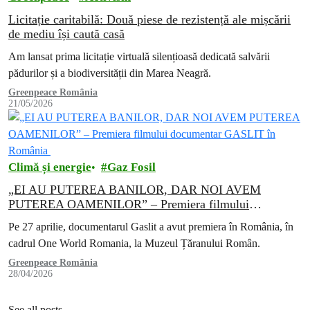
Licitație caritabilă: Două piese de rezistență ale mișcării
de mediu își caută casă
Am lansat prima licitație virtuală silențioasă dedicată salvării
pădurilor și a biodiversității din Marea Neagră.
Greenpeace România
21/05/2026
Climă și energie
Gaz Fosil
„EI AU PUTEREA BANILOR, DAR NOI AVEM
PUTEREA OAMENILOR” – Premiera filmului
documentar GASLIT în România
Pe 27 aprilie, documentarul Gaslit a avut premiera în România, în
cadrul One World Romania, la Muzeul Țăranului Român.
Greenpeace România
28/04/2026
See all posts