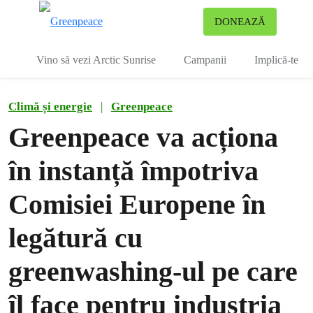
To
DONEAZĂ
Meniu
Vino să vezi Arctic Sunrise
Campanii
Implică-te
Climă și energie
|
Greenpeace
Greenpeace va acționa
în instanță împotriva
Comisiei Europene în
legătură cu
greenwashing-ul pe care
îl face pentru industria