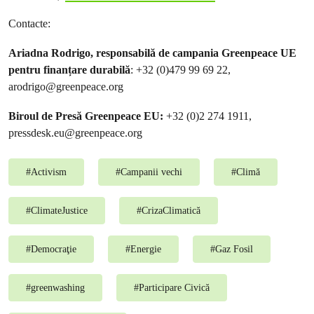
Contacte:
Ariadna Rodrigo, responsabilă de campania Greenpeace UE
pentru finanțare durabilă
: +32 (0)479 99 69 22,
arodrigo@greenpeace.org
Biroul de Presă Greenpeace EU:
+32 (0)2 274 1911,
pressdesk.eu@greenpeace.org
#
Activism
#
Campanii vechi
#
Climă
#
ClimateJustice
#
CrizaClimatică
#
Democraţie
#
Energie
#
Gaz Fosil
#
greenwashing
#
Participare Civică