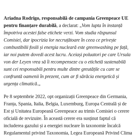
Ariadna Rodrigo, responsabilă de campania Greenpeace UE
pentru finanțare durabilă
, a declarat: „
Vom lupta în instanță
împotriva acestei false etichete verzi. Vom studia răspunsul
Comisiei, dar ipocrizia lor necruțătoare în ceea ce privește
combustibilii fosili și energia nucleară este greenwashing pe față,
iar noi putem dovedi acest lucru. Aceiași poluatori pe care Ursula
von der Leyen vrea să îi recompenseze cu o etichetă sustenabilă
sunt cei responsabili pentru multe dintre greutățile cu care se
confruntă oamenii în prezent, cum ar fi sărăcia energetică și
urgența climatică.
„
Pe 8 septembrie 2022, opt organizații Greenpeace din Germania,
Franța, Spania, Italia, Belgia, Luxemburg, Europa Centrală și de
Est și Unitatea Europeană Greenpeace au trimis Comisiei o cerere
oficială de revizuire. În această cerere era susținut faptul că
includerea gazului și a energiei nucleare în taxonomie încalcă
Regulamentul privind Taxonomia, Legea Europeană Privind Clima