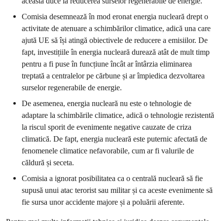
aceasta duce la reducerea surselor regenerabile de energie.
Comisia desemnează în mod eronat energia nucleară drept o
activitate de atenuare a schimbărilor climatice, adică una care
ajută UE să își atingă obiectivele de reducere a emisiilor. De
fapt, investițiile în energia nucleară durează atât de mult timp
pentru a fi puse în funcțiune încât ar întârzia eliminarea
treptată a centralelor pe cărbune și ar împiedica dezvoltarea
surselor regenerabile de energie.
De asemenea, energia nucleară nu este o tehnologie de
adaptare la schimbările climatice, adică o tehnologie rezistentă
la riscul sporit de evenimente negative cauzate de criza
climatică. De fapt, energia nucleară este puternic afectată de
fenomenele climatice nefavorabile, cum ar fi valurile de
căldură și seceta.
Comisia a ignorat posibilitatea ca o centrală nucleară să fie
supusă unui atac terorist sau militar și ca aceste evenimente să
fie sursa unor accidente majore și a poluării aferente.