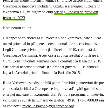
Pentru mai multe informații tehnice și juridice despre argumentele
Greenpeace împotriva includerii gazului și a energiei nucleare în
taxonomia UE, vă rugăm să citiți
briefingul nostru de presă din
februarie 2023
.
Notă pentru editori:
Greenpeace colaborează cu avocata Roda Verheyen, care a jucat
un rol principal în plângerea constituțională de succes împotriva
Legii Germane privind protecția climei din 2019, coinițiată de
Greenpeace Germania. Acest caz a avut ca rezultat o hotărâre a
Curții Constituționale germane care a constatat că legea din 2019
este parțial neconstituțională și a ordonat guvernului să alinieze
legea la Acordul privind clima de la Paris din 2015.
Roda Verheyen este disponibilă pentru întrebări și interviuri despre
contestația juridică a Greenpeace împotriva adăugării gazului și a
energiei nucleare în taxonomia UE. Pentru a programa un interviu,
vă rugăm să sunați la numărul de telefon +49 (0) 171-8780830 sau
să contactați
michelle.bayona@greenpeace.org
.