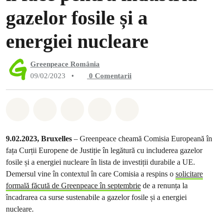
gazelor fosile și a
energiei nucleare
Greenpeace România
09/02/2023
•
0
Comentarii
Distribuie Whatsapp
Distribuie Facebook
Distribuie Twitter
Distribuie via Email
Share on Bluesky
9.02.2023, Bruxelles
– Greenpeace cheamă Comisia Europeană în
fața Curții Europene de Justiție în legătură cu includerea gazelor
fosile și a energiei nucleare în lista de investiții durabile a UE.
Demersul vine în contextul în care Comisia a respins o
solicitare
formală făcută de Greenpeace în septembrie
de a renunța la
încadrarea ca surse sustenabile a gazelor fosile și a energiei
nucleare.