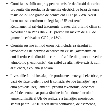
Comisia a stabilit un prag pentru emisiile de dioxid de carbon
provenite din producția de energie electrică pe bază de gaze
fosile de 270 de grame de echivalent CO2 pe kWh. Acest
lucru nu este conform cu legislația UE existentă.
Regulamentul privind taxonomia, Legea UE privind clima și
Acordul de la Paris din 2015 prevăd un maxim de 100 de
grame de echivalent CO2 pe kWh.
Comisia susține în mod eronat că includerea gazului în
taxonomie este permisă deoarece nu există „alternative cu
emisii reduse de dioxid de carbon fezabile din punct de vedere
tehnologic și economic”, dar astfel de alternative există, cum
ar fi energia eoliană și solară.
Investițiile în noi instalații de producere a energiei electrice pe
bază de gaze fosile nu pot fi considerate „de tranziție”, așa
cum prevede Regulamentul privind taxonomia, deoarece
astfel de centrale ar putea rămâne în funcțiune dincolo de
termenul limită al UE de realizare a tranziției energetice,
stabilit pentru 2050. Acest lucru contravine, de asemenea,