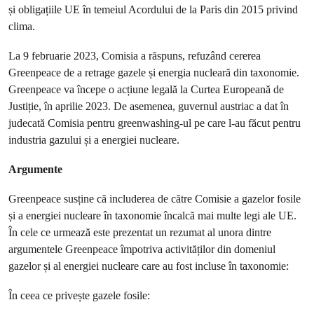
și obligațiile UE în temeiul Acordului de la Paris din 2015 privind
clima.
La 9 februarie 2023, Comisia a răspuns, refuzând cererea
Greenpeace de a retrage gazele și energia nucleară din taxonomie.
Greenpeace va începe o acțiune legală la Curtea Europeană de
Justiție, în aprilie 2023. De asemenea, guvernul austriac a dat în
judecată Comisia pentru greenwashing-ul pe care l-au făcut pentru
industria gazului și a energiei nucleare.
Argumente
Greenpeace susține că includerea de către Comisie a gazelor fosile
și a energiei nucleare în taxonomie încalcă mai multe legi ale UE.
În cele ce urmează este prezentat un rezumat al unora dintre
argumentele Greenpeace împotriva activităților din domeniul
gazelor și al energiei nucleare care au fost incluse în taxonomie:
În ceea ce privește gazele fosile: