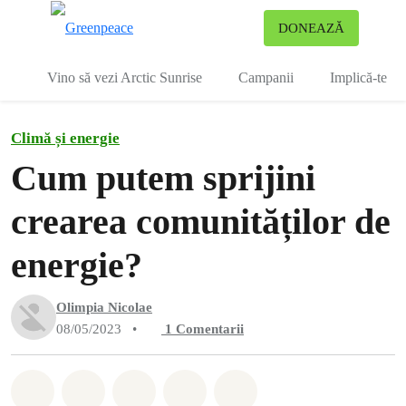
To
DONEAZĂ
Meniu
Vino să vezi Arctic Sunrise
Campanii
Implică-te
Climă și energie
Cum putem sprijini
crearea comunităților de
energie?
Olimpia Nicolae
08/05/2023
•
1
Comentarii
Distribuie Whatsapp
Distribuie Facebook
Distribuie Twitter
Distribuie via Email
Share on Bluesky