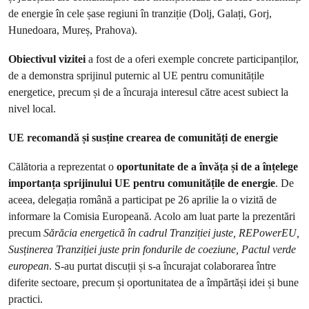
de energie în cele șase regiuni în tranziție (Dolj, Galați, Gorj,
Hunedoara, Mureș, Prahova).
Obiectivul vizitei
a fost de a oferi exemple concrete participanților,
de a demonstra sprijinul puternic al UE pentru comunitățile
energetice, precum și de a încuraja interesul către acest subiect la
nivel local.
UE recomandă și susține crearea de comunități de energie
Călătoria a reprezentat o
oportunitate de a învăța și de a înțelege
importanța sprijinului UE pentru comunitățile de energie
. De
aceea, delegația română a participat pe 26 aprilie la o vizită de
informare la Comisia Europeană. Acolo am luat parte la prezentări
precum
Sărăcia energetică în cadrul Tranziției juste, REPowerEU,
Susținerea Tranziției juste prin fondurile de coeziune, Pactul verde
european
. S-au purtat discuții și s-a încurajat colaborarea între
diferite sectoare, precum și oportunitatea de a împărtăși idei și bune
practici.