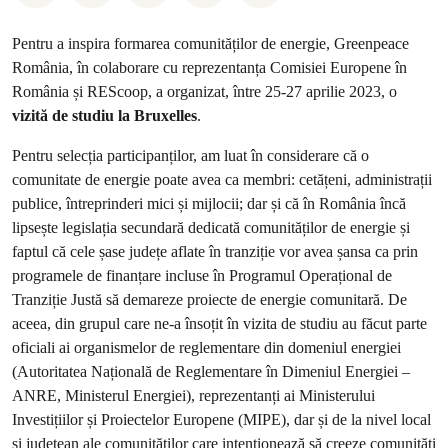
Pentru a inspira formarea comunităților de energie, Greenpeace
România, în colaborare cu reprezentanța Comisiei Europene în
România și REScoop, a organizat, între 25-27 aprilie 2023, o
vizită de studiu la Bruxelles
.
Pentru selecția participanților, am luat în considerare că o
comunitate de energie poate avea ca membri: cetățeni, administrații
publice, întreprinderi mici și mijlocii; dar și că în România încă
lipsește legislația secundară dedicată comunităților de energie și
faptul că cele șase județe aflate în tranziție vor avea șansa ca prin
programele de finanțare incluse în Programul Operațional de
Tranziție Justă să demareze proiecte de energie comunitară. De
aceea, din grupul care ne-a însoțit în vizita de studiu au făcut parte
oficiali ai organismelor de reglementare din domeniul energiei
(Autoritatea Națională de Reglementare în Dimeniul Energiei –
ANRE, Ministerul Energiei), reprezentanți ai Ministerului
Investițiilor și Proiectelor Europene (MIPE), dar și de la nivel local
și județean ale comunităților care intenționează să creeze comunități