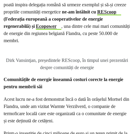
poată inspira delegația română să urmeze exemplul și să-și creeze
propriile comunități energetice
ne-am întâlnit cu
REScoop
(Federația europeană a cooperativelor de energie
regenerabilă) și
Ecopower
, una dintre cele mai mari comunități
de energie din regiunea belgiană Flandra, cu peste 50.000 de
membri.
Dirk Vansintjan, președintele REScoop, în timpul unei prezentări
despre comunități de energie
Comunitățile de energie înseamnă costuri corecte la energie
pentru membrii săi
Acest lucru ne-a fost demonstrat încă o dată în orășelul Mortsel din
Flandra, unde am vizitat Warmte Verzilverd, o companie de
termoficare locală care este organizată ca o comunitate de energie
și este deținută de cetățeni.
Printr-o investiție de cinci milioane de euro și un teren primit de la