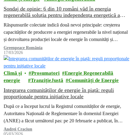
Sondaj de opinie: 6 din 10 români văd în energia
regenerabilă soluția pentru independența energetică a
României
Răspunsurile colectate indică două nevoi principale: creșterea
capacităților de producere a energiei regenerabile la nivel național
și dezvoltarea producției locale de energie în comunități și
gospodării.
Greenpeace România
17/03/2026
Climă și
Prosumatori
Energie Regenerabilă
energie
TranzițieJustă
Comunități de Energie
Integrarea comunităților de energie în piață: reguli
proporționale pentru inițiative locale
După ce a început lucrul la Registrul comunităților de energie,
Autoritatea Națională de Reglementare în domeniul Energiei
(ANRE) a făcut următorul pas: pe 20 februarie a publicat, în
dezbatere publică,…
Andrei Craciun
05/03/2026