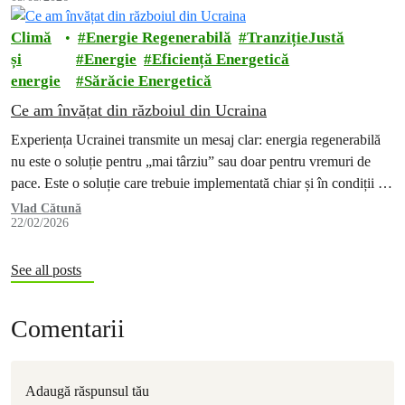
Climă
Energie Regenerabilă
TranzițieJustă
și
Energie
Eficiență Energetică
energie
Sărăcie Energetică
Ce am învățat din războiul din Ucraina
Experiența Ucrainei transmite un mesaj clar: energia regenerabilă
nu este o soluție pentru „mai târziu” sau doar pentru vremuri de
pace. Este o soluție care trebuie implementată chiar și în condiții de
criză, dacă vrem să protejăm oamenii și să reducem vulnerabilitatea
Vlad Cătună
22/02/2026
societății în fața violenței și autoritarismului.
See all posts
Comentarii
Adaugă răspunsul tău