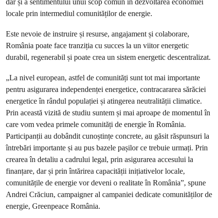
dar și a sentimentului unui scop comun în dezvoltarea economiei
locale prin intermediul comunităților de energie.
Este nevoie de instruire și resurse, angajament și colaborare,
România poate face tranziția cu succes la un viitor energetic
durabil, regenerabil și poate crea un sistem energetic descentralizat.
„La nivel european, astfel de comunități sunt tot mai importante
pentru asigurarea independenței energetice, contracararea sărăciei
energetice în rândul populației și atingerea neutralității climatice.
Prin această vizită de studiu suntem și mai aproape de momentul în
care vom vedea primele comunități de energie în România.
Participanții au dobândit cunoștințe concrete, au găsit răspunsuri la
întrebări importante și au pus bazele pașilor ce trebuie urmați. Prin
crearea în detaliu a cadrului legal, prin asigurarea accesului la
finanțare, dar și prin întărirea capacității inițiativelor locale,
comunitățile de energie vor deveni o realitate în România”, spune
Andrei Crăciun, campaigner al campaniei dedicate comunităților de
energie, Greenpeace România.