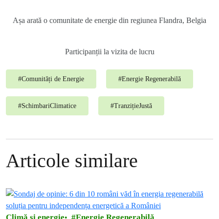
Așa arată o comunitate de energie din regiunea Flandra, Belgia
Participanții la vizita de lucru
#
Comunități de Energie
#
Energie Regenerabilă
#
SchimbariClimatice
#
TranzițieJustă
Articole similare
Climă și energie
Energie Regenerabilă