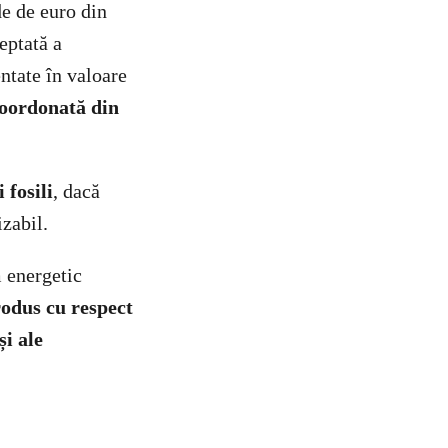
de de euro din
eptată a
ntate în valoare
oordonată din
 fosili
, dacă
izabil.
m energetic
odus cu respect
și ale