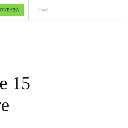
ONEAZĂ
Cau
pe 15
re