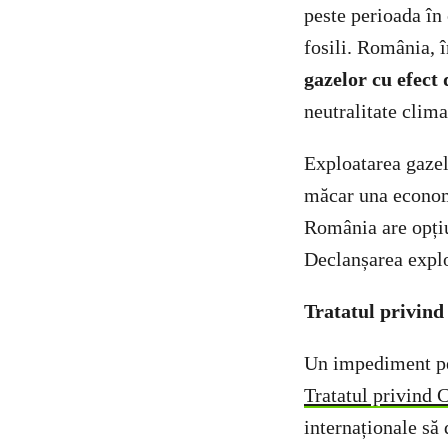
peste perioada în
fosili. România,
gazelor cu efect 
neutralitate clima
Exploatarea gazelo
măcar una economi
România are opțiu
Declanșarea exploa
Tratatul privind
Un impediment pe 
Tratatul privind 
internaționale să