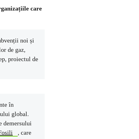
organizațiile care
ubvenții noi și
lor de gaz,
ep, proiectul de
nte în
ului global.
re demersului
Fosili
, care