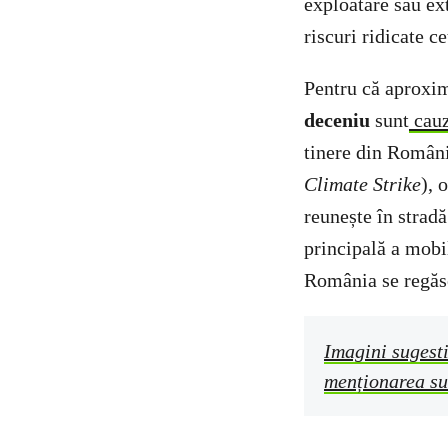
exploatare sau ext
riscuri ridicate c
Pentru că aproxi
deceniu
sunt
cauz
tinere din Români
Climate Strike
), 
reunește în stradă
principală a mobi
România se regăse
Imagini sugesti
menționarea su