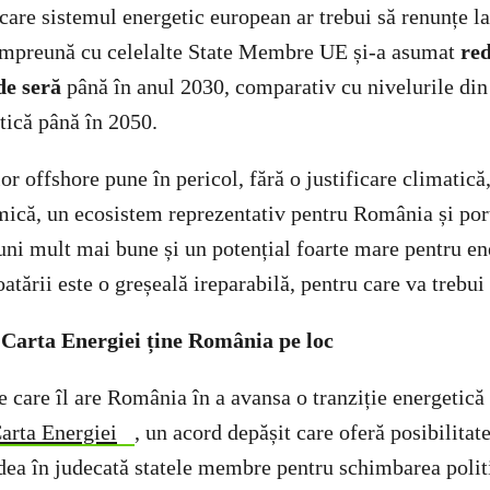
 care sistemul energetic european ar trebui să renunțe l
 împreună cu celelalte State Membre UE și-a asumat
re
de seră
până în anul 2030, comparativ cu nivelurile din
tică până în 2050.
r offshore pune în pericol, fără o justificare climatică
că, un ecosistem reprezentativ pentru România și porți
ni mult mai bune și un potențial foarte mare pentru en
tării este o greșeală ireparabilă, pentru care va trebui 
 Carta Energiei ține România pe loc
care îl are România în a avansa o tranziție energetică 
Carta Energiei
, un acord depășit care oferă posibilita
 dea în judecată statele membre pentru schimbarea polit