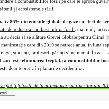
indere a combustibililor fosili pe care le aprobă guvern
etățenii și ecosistemele țării.
mativ
86% din emisiile globale de gaze cu efect de se
ate de industria combustibililor fosili
, mai mulți activi
a au decis să se alăture Grevei Globale pentru Climă (n
o manifestație care din 2019 se petrece anual în luna se
 elevi, studenți, profesori, părinți și nu numai. În acest
lizării este
eliminarea treptată a combustibililor fosi
ște doar teoretic în planurile decidenților.
ve pot fi folosite de la ultimul marș al tinerilor din 201
rsei.