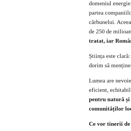
domeniul energiei
partea companiilor
cărbunelui. Aceea
de 250 de milioa
tratat, iar Româ
Știința este clară
dorim să menținem
Lumea are nevoie 
eficient, echitabi
pentru natură și
comunităților lo
Ce vor tinerii de