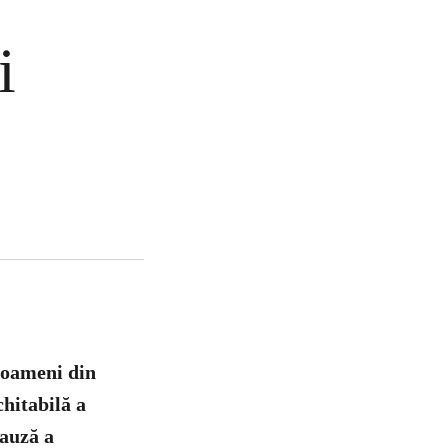
i
e oameni din
chitabilă a
cauză a