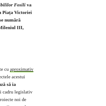
ililor Fosili
va
n Piața Victoriei
e se numără
leniul III,
ste cu
aproximativ
ectele acestui
ză să ia
i cadru legislativ
proiecte noi de