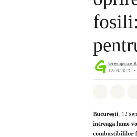
fosili
pentr
Greenpeace 
12/09/2023
•
Distribuie W
Distri
București
, 12 se
întreaga lume vor
combustibililor f