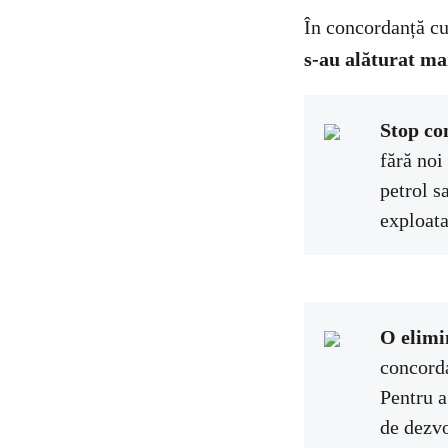
În concordanță cu
s-au alăturat ma
Stop com
fără noi
petrol s
exploata
O elimi
concorda
Pentru a
de dezvo