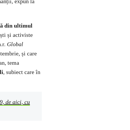
anții, expun la
ră din ultimul
ști și activiste
.r.
Global
ptembrie, și care
 an, tema
li
, subiect care în
9, de aici, cu