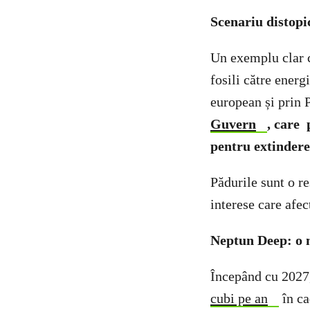
Scenariu distopi
Un exemplu clar c
fosili către ener
european și prin 
Guvern
, care 
pentru extinderea
Pădurile sunt o re
interese care afec
Neptun Deep: o n
Începând cu 2027
cubi pe an
în ca