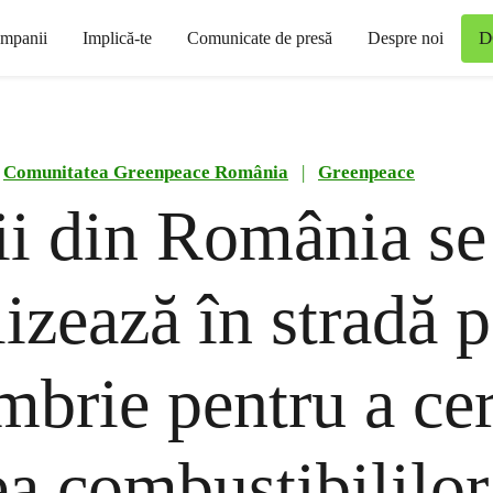
D
mpanii
Implică-te
Comunicate de presă
Despre noi
Comunitatea Greenpeace România
|
Greenpeace
ii din România se
izează în stradă 
mbrie pentru a ce
ea combustibililor