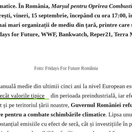
imatice. În România,
Marșul pentru Oprirea Combustib
ești, vineri, 15 septembrie, începând cu ora 17:00, î
 mai mari organizații de mediu din țară, printre car
days for Future, WWF, Bankwatch, Reper21, Terra Mi
Foto: Fridays For Future România
anuală medie din ultimii cinci ani la nivel European e
cât valorile tipice
din perioada preindustrială, iar ef
și pe teritoriul țării noastre,
Guvernul României refu
e pentru a combate schimbările climatice
. Lipsa unu
stanțial emisiile cu efect de seră, cât și investițiile în 