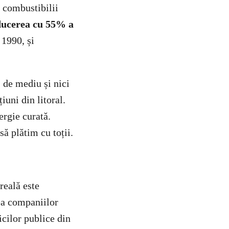
a combustibilii
ducerea cu 55% a
 1990, și
, de mediu și nici
uni din litoral.
ergie curată.
să plătim cu toții.
reală este
tea companiilor
icilor publice din