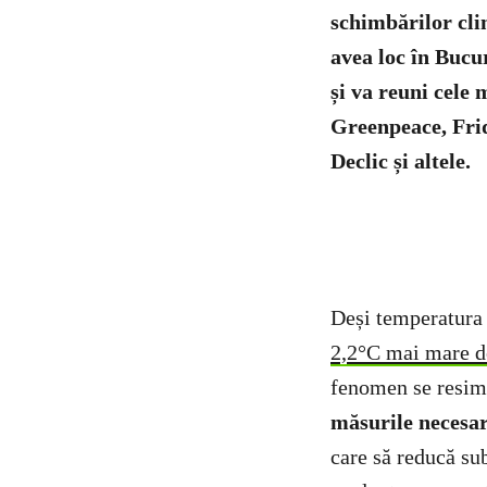
schimbărilor cl
avea loc în Bucur
și va reuni cele
Greenpeace, Fri
Declic și altele.
Deși temperatura 
2,2°C mai mare de
fenomen se resimt 
măsurile necesar
care să reducă sub