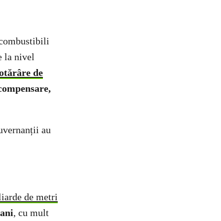
 combustibili
 la nivel
otărâre de
 compensare,
uvernanții au
liarde de metri
 ani
, cu mult