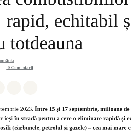
: rapid, echitabil ș
u totdeauna
România
0
Comentarii
hatsapp
buie Facebook
Distribuie Twitter
Distribuie via Email
Share on Bluesky
ptembrie 2023.
Între 15 și 17 septembrie, milioane d
 ieși în stradă pentru a cere o eliminare rapidă și e
osili (cărbunele, petrolul și gazele) – cea mai mare 