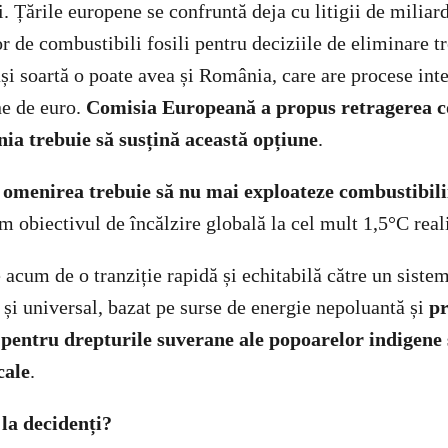
. Țările europene se confruntă deja cu litigii de miliar
 de combustibili fosili pentru deciziile de eliminare tr
și soartă o poate avea și România, care are procese inte
ne de euro.
Comisia Europeană a propus retragerea c
nia trebuie să susțină această opțiune
.
:
omenirea trebuie să nu mai exploateze combustibilii
 obiectivul de încălzire globală la cel mult 1,5°C real
acum de o tranziție rapidă și echitabilă către un siste
l și universal, bazat pe surse de energie nepoluantă și
pr
 pentru drepturile suverane ale popoarelor indigene 
cale
.
 la decidenți?