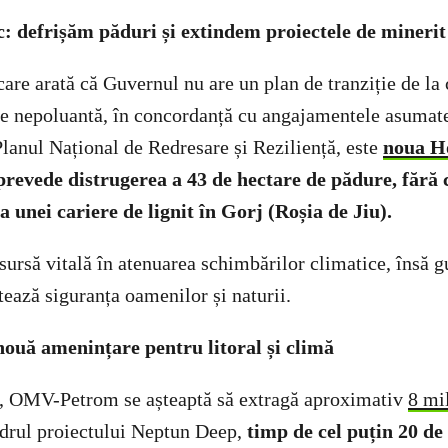
c: defrișăm păduri și extindem proiectele de minerit
are arată că Guvernul nu are un plan de tranziție de la
gie nepoluantă, în concordanță cu angajamentele asumate
Planul Național de Redresare și Reziliență, este
noua H
prevede distrugerea a 43 de hectare de pădure, fără
 unei cariere de lignit în Gorj (Roșia de Jiu).
sursă vitală în atenuarea schimbărilor climatice, însă g
tează siguranța oamenilor și naturii.
ouă amenințare pentru litoral și climă
, OMV-Petrom se așteaptă să extragă aproximativ
8 mi
drul proiectului Neptun Deep,
timp de cel puțin 20 de