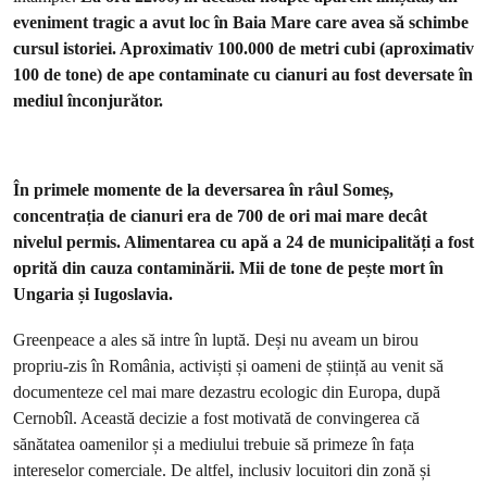
eveniment tragic a avut loc în Baia Mare care avea să schimbe
cursul istoriei. Aproximativ 100.000 de metri cubi (aproximativ
100 de tone) de ape contaminate cu cianuri au fost deversate în
mediul înconjurător.
În primele momente de la deversarea în râul Someș,
concentrația de cianuri era de 700 de ori mai mare decât
nivelul permis. Alimentarea cu apă a 24 de municipalități a fost
oprită din cauza contaminării. Mii de tone de pește mort în
Ungaria și Iugoslavia.
Greenpeace a ales să intre în luptă. Deși nu aveam un birou
propriu-zis în România, activiști și oameni de știință au venit să
documenteze cel mai mare dezastru ecologic din Europa, după
Cernobîl. Această decizie a fost motivată de convingerea că
sănătatea oamenilor și a mediului trebuie să primeze în fața
intereselor comerciale. De altfel, inclusiv locuitori din zonă și