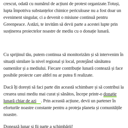
crescut, odată cu numărul de acțiuni de protest organizate.Totuși,
lupta împotriva substanțelor chimice periculoase nu a fost doar un
eveniment singular, ci a devenit o misiune continuă pentru
Greenpeace. Astăzi, te invităm să devii parte a acestei lupte prin
susținerea proiectelor noastre de mediu cu o donație lunară.
Cu sprijinul tău, putem continua să monitorizăm și să intervenim în
situații similare la nivel regional și local, protejând sănătatea
oamenilor și a mediului. Fiecare contribuție lunară contează și face
posibile proiecte care altfel nu ar putea fi realizate.
Dacă îți dorești să faci parte din această schimbare și să contribui la
crearea unui mediu mai curat și sănătos, începe printr-o
donație
lunară chiar de azi
. Prin această acțiune, devii un partener în
eforturile noastre constante pentru a proteja planeta și comunitățile
noastre.
Donează lunar și fii parte a schimbării!