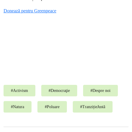
Donează pentru Greenpeace
#
Activism
#
Democraţie
#
Despre noi
#
Natura
#
Poluare
#
TranzițieJustă