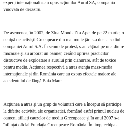
experți internaționali s-au opus acțiunilor Aurul SA, compania
vinovată de dezastru.
De asemenea, în 2002, de Ziua Mondială a Apei de pe 22 martie, o
echipă de activiști Greenpeace din mai multe țări s-a dus la sediul
companiei Aurul S.A. În semn de protest, s-au cățărat pe una dintre
macarale și au arborat un banner, cerând oprirea practicilor
distructive de exploatare a aurului prin cianurare, atât de toxice
pentru mediu. Acțiunea respectivă a atras atenția mass-media
internaționale și din România care au expus efectele majore ale
accidentului de lângă Baia Mare.
Acțiunea a atras și un grup de voluntari care a început să participe
la diferite activități ale organizației, formând astfel primul nucleu de
oameni afiliați cauzelor de mediu Greenpeace și în anul 2007 s-a
înființat oficial Fundația Greenpeace România. În timp, echipa a