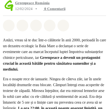
Greenpeace România
12/02/2024
•
0
Comentarii
Distribuie Whatsapp
Distribuie Facebook
Distribuie Twitter
Distribuie via Email
Share on Bluesky
Astăzi, vreau să te duc într-o călătorie în anii 2000, perioadă în care
un dezastru ecologic la Baia Mare a declanșat o serie de
evenimente care au marcat începutul luptei împotriva substanțelor
chimice periculoase, iar
Greenpeace a devenit un protagonist
crucial în această bătălie pentru sănătatea oamenilor și a
mediului.
Era o noapte rece de ianuarie. Ningea de câteva zile, iar în unele
localități drumurile erau blocate. Câmpuri întregi erau acoperite de
troiene de zăpadă. Mirosea înțepător, dar era mirosul lemnelor arse
în sobă care aduc cu ele căldură și sentimentul de acasă. Era deja
întuneric de 5 ore și o liniște care nu prevestea ceea ce avea să se
întâmple.
La ora 22:00, în această noapte aparent liniștită, un