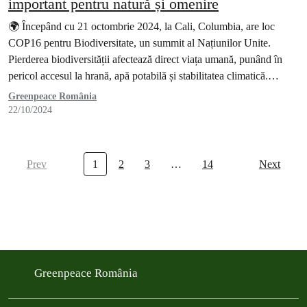
important pentru natură și omenire
🌍 Începând cu 21 octombrie 2024, la Cali, Columbia, are loc
COP16 pentru Biodiversitate, un summit al Națiunilor Unite.
Pierderea biodiversității afectează direct viața umană, punând în
pericol accesul la hrană, apă potabilă și stabilitatea climatică.
COP16 oferă șansa de a schimba direcția și de a lua măsuri
Greenpeace România
decisive pentru protejarea ecosistemelor vitale.
22/10/2024
Prev
1
2
3
…
14
Next
Greenpeace România