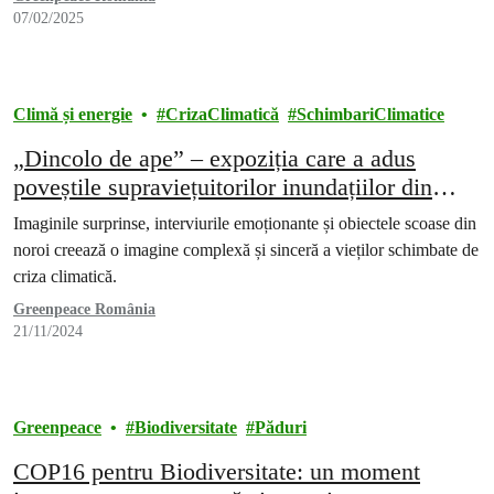
07/02/2025
Climă și energie
CrizaClimatică
SchimbariClimatice
„Dincolo de ape” – expoziția care a adus
poveștile supraviețuitorilor inundațiilor din
județul Galați
Imaginile surprinse, interviurile emoționante și obiectele scoase din
noroi creează o imagine complexă și sinceră a vieților schimbate de
criza climatică.
Greenpeace România
21/11/2024
Greenpeace
Biodiversitate
Păduri
COP16 pentru Biodiversitate: un moment