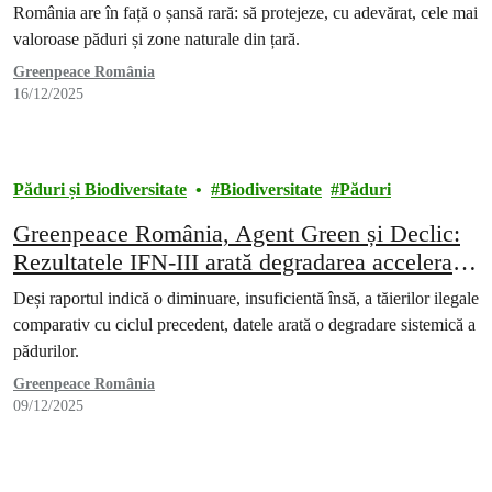
României
România are în față o șansă rară: să protejeze, cu adevărat, cele mai
valoroase păduri și zone naturale din țară.
Greenpeace România
16/12/2025
Păduri și Biodiversitate
Biodiversitate
Păduri
Greenpeace România, Agent Green și Declic:
Rezultatele IFN-III arată degradarea accelerată
a pădurilor României
Deși raportul indică o diminuare, insuficientă însă, a tăierilor ilegale
comparativ cu ciclul precedent, datele arată o degradare sistemică a
pădurilor.
Greenpeace România
09/12/2025