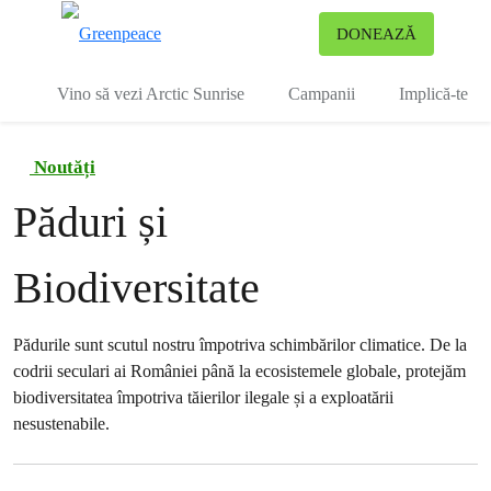
To
DONEAZĂ
Meniu
Vino să vezi Arctic Sunrise
Campanii
Implică-te
Noutăți
Păduri și
Biodiversitate
Pădurile sunt scutul nostru împotriva schimbărilor climatice. De la
codrii seculari ai României până la ecosistemele globale, protejăm
biodiversitatea împotriva tăierilor ilegale și a exploatării
nesustenabile.