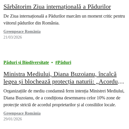
Sărbătorim Ziua internațională a Pădurilor
De Ziua internațională a Pădurilor marcăm un moment critic pentru
viitorul pădurilor din România.
Greenpeace România
21/03/2026
Păduri și Biodiversitate
Păduri
Ministra Mediului, Diana Buzoianu, încalcă
legea și blochează protecția naturii: „Acordul
proprietarului este o invenție pentru a evita
Organizațiile de mediu condamnă ferm intenția Ministrei Mediului,
plata compensațiilor”
Diana Buzoianu, de a condiționa desemnarea celor 10% zone de
protecție strictă de acordul proprietarilor și al consiliilor locale.
Greenpeace România
29/01/2026