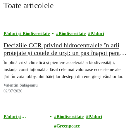
Toate articolele
Păduri și Biodiversitate
Biodiversitate
Păduri
Deciziile CCR privind hidrocentralele în arii
protejate și cotele de urși: un pas înapoi pentru
natură și pentru statul de drept
În plină criză climatică și pierdere accelerată a biodiversității,
instanța constituțională a lăsat cele mai valoroase ecosisteme ale
țării în voia lobby-ului băieților deștepți din energie și vânătorilor.
Valentin Sălăgeanu
02/07/2026
Păduri și
Biodiversitate
Păduri
Biodiversitate
Greenpeace