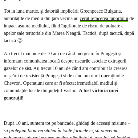
Tot in luna martie, și datorită implicării Greenpeace Bulgaria,
autoritățile de mediu din țara vecină au
cerut refacerea raportului
de
impact asupra mediului, fiind îngrijorate de riscul de poluare a
apelor sale teritoriale din Marea Neagră. Tactică, după tactică, după
tactică 🙂
Au trecut mai bine de 10 ani de când mergeam în Pungești și
informam comunitatea locală despre riscurile asociate extragerii
gazelor de șist. Au trecut 10 ani de când am contribuit la crearea
mișcării de rezistență Pungești și de când am oprit operațiunile
Chevron. Operațiuni care ar fi afectat iremediabil mediul și
comunitățile locale din județul Vaslui.
A fost victoria unei
generații!
După 10 ani, suntem tot pe baricade, ghidați de aceeași misiune –
să protejăm biodiversitatea în toate formele ei, să prevenim
poluarea și abuzul asupra apelor, pământului, aerului, să luptăm