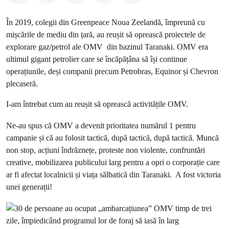
În 2019, colegii din Greenpeace Noua Zeelandă, împreună cu
mișcările de mediu din țară, au reușit să oprească proiectele de
explorare gaz/petrol ale OMV din bazinul Taranaki. OMV era
ultimul gigant petrolier care se încăpățâna să își continue
operațiunile, deși companii precum Petrobras, Equinor și Chevron
plecaseră.
I-am întrebat cum au reușit să oprească activitățile OMV.
Ne-au spus că OMV a devenit prioritatea numărul 1 pentru
campanie și că au folosit tactică, după tactică, după tactică. Muncă
non stop, acțiuni îndrăznețe, proteste non violente, confruntări
creative, mobilizarea publicului larg pentru a opri o corporație care
ar fi afectat localnicii și viața sălbatică din Taranaki. A fost victoria
unei generații!