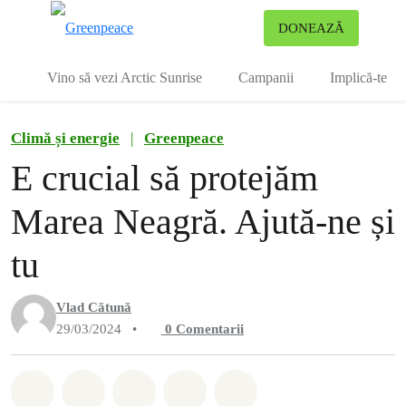
To
DONEAZĂ
Meniu
Vino să vezi Arctic Sunrise
Campanii
Implică-te
Climă și energie
|
Greenpeace
E crucial să protejăm
Marea Neagră. Ajută-ne și
tu
Vlad Cătună
29/03/2024
•
0
Comentarii
Distribuie Whatsapp
Distribuie Facebook
Distribuie Twitter
Distribuie via Email
Share on Bluesky