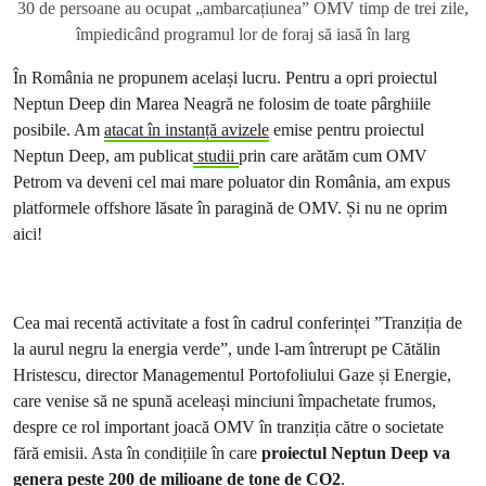
30 de persoane au ocupat „ambarcațiunea” OMV timp de trei zile,
împiedicând programul lor de foraj să iasă în larg
În România ne propunem același lucru. Pentru a opri proiectul
Neptun Deep din Marea Neagră ne folosim de toate pârghiile
posibile. Am
atacat în instanță avizele
emise pentru proiectul
Neptun Deep, am publicat
studii
prin care arătăm cum OMV
Petrom va deveni cel mai mare poluator din România, am expus
platformele offshore lăsate în paragină de OMV. Și nu ne oprim
aici!
Cea mai recentă activitate a fost în cadrul conferinței ”Tranziția de
la aurul negru la energia verde”, unde l-am întrerupt pe Cătălin
Hristescu, director Managementul Portofoliului Gaze și Energie,
care venise să ne spună aceleași minciuni împachetate frumos,
despre ce rol important joacă OMV în tranziția către o societate
fără emisii. Asta în condițiile în care
proiectul Neptun Deep va
genera peste 200 de milioane de tone de CO2
.