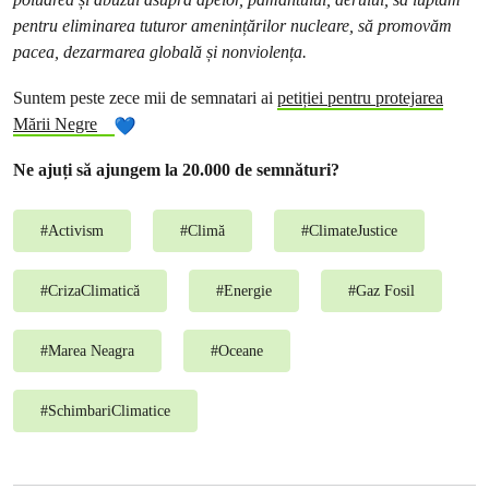
pentru eliminarea tuturor amenințărilor nucleare, să promovăm
pacea, dezarmarea globală și nonviolența.
Suntem peste zece mii de semnatari ai
petiției pentru protejarea
Mării Negre
Ne ajuți să ajungem la 20.000 de semnături?
#
Activism
#
Climă
#
ClimateJustice
#
CrizaClimatică
#
Energie
#
Gaz Fosil
#
Marea Neagra
#
Oceane
#
SchimbariClimatice