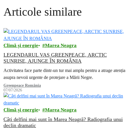
Articole similare
Climă și energie
Marea Neagra
LEGENDARUL VAS GREENPEACE, ARCTIC
SUNRISE, AJUNGE ÎN ROMÂNIA
Activitatea face parte dintr-un tur mai amplu pentru a atrage atenția
asupra nevoii urgente de protejare a Mării Negre.
Greenpeace România
07/07/2026
Climă și energie
Marea Neagra
Câți delfini mai sunt în Marea Neagră? Radiografia unui
declin dramatic