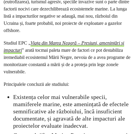
(eutrofizarea), turismul agresiv, speciile invazive sunt o parte dintre
factorii nocivi care dezechilibrează ecosistemele marine. La lunga
listă a impacturilor negative se adaugă, mai nou, războiul din
Ucraina și, foarte probabil, noi proiecte de exploatare a gazelor
offshore.
Studiul EPC „
Viața din Marea Neagră – Presiuni, ameninţări şi
impacturi
” arată tocmai paleta mare de factori ce pot destabiliza
iremediabil ecosistemul Mării Negre, nevoia de a avea programe de
monitorizare constantă a mării și de a proteja prin lege zonele
vulnerabile.
Principalele concluzii ale studiului:
Existența celor mai vulnerabile specii,
mamiferele marine, este amenințată de efectele
semnificative ale războiului, încă insuficient
documentate, și agravată de alte impacturi ale
proiectelor evaluate inadecvat.