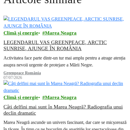
Climă și energie
Marea Neagra
LEGENDARUL VAS GREENPEACE, ARCTIC
SUNRISE, AJUNGE ÎN ROMÂNIA
Activitatea face parte dintr-un tur mai amplu pentru a atrage atenția
asupra nevoii urgente de protejare a Mării Negre.
Greenpeace România
07/07/2026
Climă și energie
Marea Neagra
Câți delfini mai sunt în Marea Neagră? Radiografia unui
declin dramatic
Marea Neagră ascunde un univers fascinant, dar care se micșorează
în tăcere. În timp ce ne bucurăm de aparițiile lor spectaculoase din