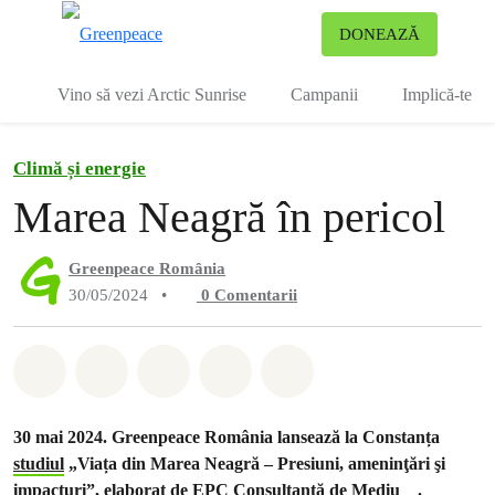
To
DONEAZĂ
Meniu
Vino să vezi Arctic Sunrise
Campanii
Implică-te
Climă și energie
Marea Neagră în pericol
Greenpeace România
30/05/2024
•
0
Comentarii
Distribuie Whatsapp
Distribuie Facebook
Distribuie Twitter
Distribuie via Email
Share on Bluesky
30 mai 2024. Greenpeace România lansează la Constanța
studiul
„Viața din Marea Neagră – Presiuni, ameninţări şi
impacturi”, elaborat de
EPC Consultanță de Mediu
.