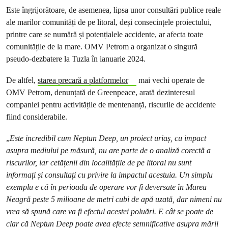
Este îngrijorătoare, de asemenea, lipsa unor consultări publice reale
ale marilor comunități de pe litoral, deși consecințele proiectului,
printre care se numără și potențialele accidente, ar afecta toate
comunitățile de la mare. OMV Petrom a organizat o singură
pseudo-dezbatere la Tuzla în ianuarie 2024.
De altfel,
starea precară a platformelor
mai vechi operate de
OMV Petrom, denunțată de Greenpeace, arată dezinteresul
companiei pentru activitățile de mentenanță, riscurile de accidente
fiind considerabile.
„
Este incredibil cum Neptun Deep, un proiect uriaș, cu impact
asupra mediului pe măsură, nu are parte de o analiză corectă a
riscurilor, iar cetățenii din localitățile de pe litoral nu sunt
informați și consultați cu privire la impactul acestuia. Un simplu
exemplu e că în perioada de operare vor fi deversate în Marea
Neagră peste 5 milioane de metri cubi de apă uzată, dar nimeni nu
vrea să spună care va fi efectul acestei poluări. E cât se poate de
clar că Neptun Deep poate avea efecte semnificative asupra mării