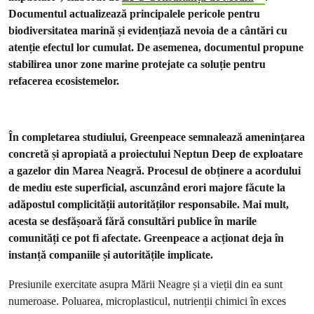
Documentul actualizează principalele pericole pentru
biodiversitatea marină și evidențiază nevoia de a cântări cu
atenție efectul lor cumulat. De asemenea, documentul propune
stabilirea unor zone marine protejate ca soluție pentru
refacerea ecosistemelor.
În completarea studiului, Greenpeace semnalează amenințarea
concretă și apropiată a proiectului Neptun Deep de exploatare
a gazelor din Marea Neagră. Procesul de obținere a acordului
de mediu este superficial, ascunzând erori majore făcute la
adăpostul complicității autorităților responsabile. Mai mult,
acesta se desfășoară fără consultări publice în marile
comunități ce pot fi afectate. Greenpeace a acționat deja în
instanță companiile și autoritățile implicate.
Presiunile exercitate asupra Mării Neagre și a vieții din ea sunt
numeroase. Poluarea, microplasticul, nutrienții chimici în exces