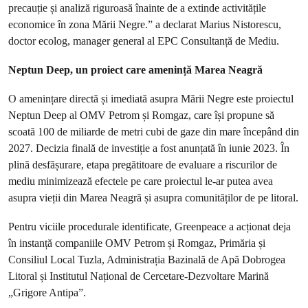
precauție și analiză riguroasă înainte de a extinde activitățile
economice în zona Mării Negre.” a declarat Marius Nistorescu,
doctor ecolog, manager general al EPC Consultanță de Mediu.
Neptun Deep, un proiect care amenință Marea Neagră
O amenințare directă și imediată asupra Mării Negre este proiectul
Neptun Deep al OMV Petrom și Romgaz, care își propune să
scoată 100 de miliarde de metri cubi de gaze din mare începând din
2027. Decizia finală de investiție a fost anunțată în iunie 2023. În
plină desfășurare, etapa pregătitoare de evaluare a riscurilor de
mediu minimizează efectele pe care proiectul le-ar putea avea
asupra vieții din Marea Neagră și asupra comunităților de pe litoral.
Pentru viciile procedurale identificate, Greenpeace a acționat deja
în instanță companiile OMV Petrom și Romgaz, Primăria și
Consiliul Local Tuzla, Administrația Bazinală de Apă Dobrogea
Litoral și Institutul Național de Cercetare-Dezvoltare Marină
„Grigore Antipa”.