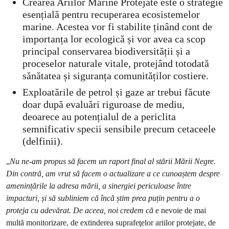
Crearea Ariilor Marine Protejate este o strategie
esențială pentru recuperarea ecosistemelor
marine. Acestea vor fi stabilite ținând cont de
importanța lor ecologică și vor avea ca scop
principal conservarea biodiversității și a
proceselor naturale vitale, protejând totodată
sănătatea și siguranța comunităților costiere.
Exploatările de petrol și gaze ar trebui făcute
doar după evaluări riguroase de mediu,
deoarece au potențialul de a periclita
semnificativ specii sensibile precum cetaceele
(delfinii).
„
Nu ne-am propus să facem un raport final al stării Mării Negre.
Din contră, am vrut să facem o actualizare a ce cunoaștem despre
amenințările la adresa mării, a sinergiei periculoase între
impacturi, și să subliniem că încă știm prea puțin pentru a o
proteja cu adevărat. De aceea, noi credem că
e nevoie de mai
multă monitorizare, de extinderea suprafeţelor ariilor protejate, de