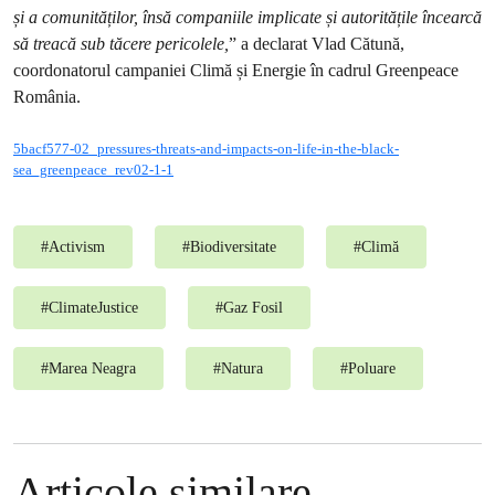
și a comunităților, însă companiile implicate și autoritățile încearcă
să treacă sub tăcere pericolele,
” a declarat Vlad Cătună,
coordonatorul campaniei Climă și Energie în cadrul Greenpeace
România.
5bacf577-02_pressures-threats-and-impacts-on-life-in-the-black-
sea_greenpeace_rev02-1-1
#
Activism
#
Biodiversitate
#
Climă
#
ClimateJustice
#
Gaz Fosil
#
Marea Neagra
#
Natura
#
Poluare
Articole similare