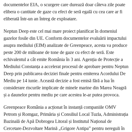
documentelor EIA, o scurgere care durează doar câteva zile poate
elibera o cantitate de gaze cu efect de seră egală cu cea care ar fi
eliberată într-un an întreg de exploatare.
Neptun Deep este cel mai mare proiect planificat în domeniul
gazelor fosile din UE. Conform documentelor evaluării impactului
asupra mediului (EIM) analizate de Greenpeace, acesta va produce
peste 200 de milioane de tone de gaze cu efect de seră. Este
echivalentul a cât emite România în 3 ani. Agenția de Protecție a
Mediului Constanța a accelerat procesul de aprobare pentru Neptun
Deep prin publicarea deciziei finale pentru emiterea Acordului De
Mediu pe 14 iunie. Această decizie a fost emisă fără a lua în
considerare riscurile implicate de minele marine din Marea Neagră
și a daunelor pentru mediu pe care acestea le-ar putea provoca.
Greenpeace România a acționat în instanță companiile OMV
Petrom și Romgaz, Primăria și Consiliul Local Tuzla, Administrația
Bazinală de Apă Dobrogea Litoral și Institutul Național de
Cercetare-Dezvoltare Marină „Grigore Antipa” pentru nereguli în