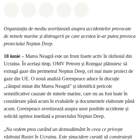
Distribuie Whatsapp
Distribuie Facebook
Distribuie Twitter
Distribuie via Email
Share on Bluesky
Organizația de mediu avertizează asupra accidentelor provocate
de minele marine și distrugerii pe care acestea le-ar putea provoca
proiectului Neptun Deep.
18 iunie –
Marea Neagră este un front foarte activ în războiul din
Ucraina. În același timp, OMV Petrom și Romgaz plănuiesc să
extragă gaze din perimetrul Neptun Deep, cel mai mare proiect de
gaze din UE. O nouă analiză Greenpeace aduce în discuție
„câmpul minat din Marea Neagră” și identifică pericole
semnificative cauzate de minele marine, care nu au fost luate în
considerare până acum în evaluările și documentele elaborate până
acum. Greenpeace avertizează asupra unor posibile accidente și
solicită oprirea imediată a proiectului Neptun Deep.
„
Nu vedem prea curând un deznodământ în ceea ce privește
războiul Rusiei în Ucraina. Este sinucidere curată să construiești