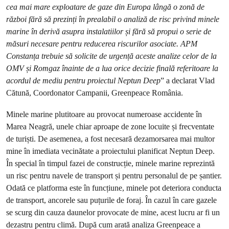
cea mai mare exploatare de gaze din Europa lângă o zonă de
război fără să prezinți în prealabil o analiză de risc privind minele
marine în derivă asupra instalatiilor și fără să propui o serie de
măsuri necesare pentru reducerea riscurilor asociate. APM
Constanța trebuie să solicite de urgență aceste analize celor de la
OMV și Romgaz înainte de a lua orice decizie finală referitoare la
acordul de mediu pentru proiectul Neptun Deep
” a declarat Vlad
Cătună, Coordonator Campanii, Greenpeace România.
Minele marine plutitoare au provocat numeroase accidente în
Marea Neagră, unele chiar aproape de zone locuite și frecventate
de turiști. De asemenea, a fost necesară dezamorsarea mai multor
mine în imediata vecinătate a proiectului planificat Neptun Deep.
În special în timpul fazei de construcție, minele marine reprezintă
un risc pentru navele de transport și pentru personalul de pe șantier.
Odată ce platforma este în funcțiune, minele pot deteriora conducta
de transport, ancorele sau puțurile de foraj. În cazul în care gazele
se scurg din cauza daunelor provocate de mine, acest lucru ar fi un
dezastru pentru climă. După cum arată analiza Greenpeace a