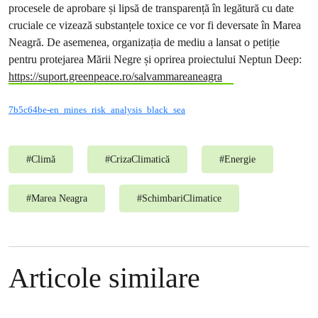
procesele de aprobare și lipsă de transparență în legătură cu date
cruciale ce vizează substanțele toxice ce vor fi deversate în Marea
Neagră. De asemenea, organizația de mediu a lansat o petiție
pentru protejarea Mării Negre și oprirea proiectului Neptun Deep:
https://suport.greenpeace.ro/salvammareaneagra
7b5c64be-en_mines_risk_analysis_black_sea
#
Climă
#
CrizaClimatică
#
Energie
#
Marea Neagra
#
SchimbariClimatice
Articole similare