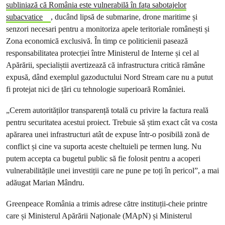
subliniază că România este vulnerabilă în fața sabotajelor
subacvatice
, ducând lipsă de submarine, drone maritime și
senzori necesari pentru a monitoriza apele teritoriale românești și
Zona economică exclusivă. În timp ce politicienii pasează
responsabilitatea protecției între Ministerul de Interne și cel al
Apărării, specialiștii avertizează că infrastructura critică rămâne
expusă, dând exemplul gazoductului Nord Stream care nu a putut
fi protejat nici de țări cu tehnologie superioară României.
„Cerem autorităților transparență totală cu privire la factura reală
pentru securitatea acestui proiect. Trebuie să știm exact cât va costa
apărarea unei infrastructuri atât de expuse într-o posibilă zonă de
conflict și cine va suporta aceste cheltuieli pe termen lung. Nu
putem accepta ca bugetul public să fie folosit pentru a acoperi
vulnerabilitățile unei investiții care ne pune pe toți în pericol”, a mai
adăugat Marian Mândru.
Greenpeace România a trimis adrese către instituții-cheie printre
care și Ministerul Apărării Naționale (MApN) și Ministerul