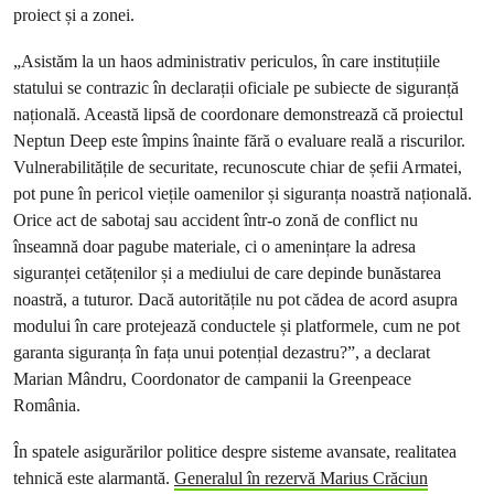
proiect și a zonei.
„Asistăm la un haos administrativ periculos, în care instituțiile
statului se contrazic în declarații oficiale pe subiecte de siguranță
națională. Această lipsă de coordonare demonstrează că proiectul
Neptun Deep este împins înainte fără o evaluare reală a riscurilor.
Vulnerabilitățile de securitate, recunoscute chiar de șefii Armatei,
pot pune în pericol viețile oamenilor și siguranța noastră națională.
Orice act de sabotaj sau accident într-o zonă de conflict nu
înseamnă doar pagube materiale, ci o amenințare la adresa
siguranței cetățenilor și a mediului de care depinde bunăstarea
noastră, a tuturor. Dacă autoritățile nu pot cădea de acord asupra
modului în care protejează conductele și platformele, cum ne pot
garanta siguranța în fața unui potențial dezastru?”, a declarat
Marian Mândru, Coordonator de campanii la Greenpeace
România.
În spatele asigurărilor politice despre sisteme avansate, realitatea
tehnică este alarmantă.
Generalul în rezervă Marius Crăciun