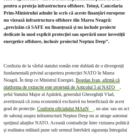
pentru a proteja infrastructura offshore. Totuși, Cancelaria
Prim-Ministrului admite în scris că aceste finanțări europene
nu vizează infrastructura offshore din Marea Neagră:
„precizăm că SAFE nu finanțează și nu include proiecte
dedicate în mod explicit protecției sau operării unor investiții
energetice offshore, inclusiv proiectul Neptun Deep”.
Confuzia de la vârful statului român este dublată de o divergență
fundamentală privind acoperirea protecției NATO în Marea
Neagră. În timp ce Ministrul Energiei,
Bogdan Ivan, afirmă că
platforma de extracție este protejată de Articolul 5 al NATO
,
șeful Statului Major al Apărării, generalul Gheorghiță Vlad,
avertizează că zona economică exclusivă nu beneficiază de acest
grad de protecție.
Conform oficialului MApN
, un atac sau un act
de sabotaj asupra infrastructurii Neptun Deep nu ar atrage automat
sprijinul aliaților NATO. Această contradicție între viziunea politică
și realitatea militară pune sub semnul întrebării siguranța întregului