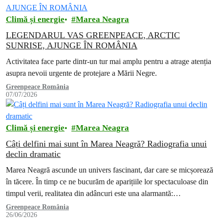
Climă și energie
Marea Neagra
LEGENDARUL VAS GREENPEACE, ARCTIC
SUNRISE, AJUNGE ÎN ROMÂNIA
Activitatea face parte dintr-un tur mai amplu pentru a atrage atenția
asupra nevoii urgente de protejare a Mării Negre.
Greenpeace România
07/07/2026
Climă și energie
Marea Neagra
Câți delfini mai sunt în Marea Neagră? Radiografia unui
declin dramatic
Marea Neagră ascunde un univers fascinant, dar care se micșorează
în tăcere. În timp ce ne bucurăm de aparițiile lor spectaculoase din
timpul verii, realitatea din adâncuri este una alarmantă:…
Greenpeace România
26/06/2026