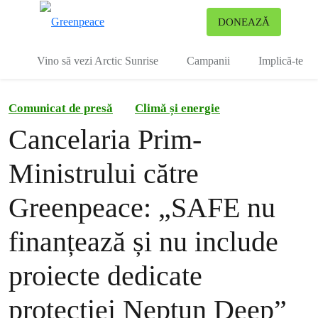
To
DONEAZĂ
Meniu
Vino să vezi Arctic Sunrise
Campanii
Implică-te
Comunicat de presă
Climă și energie
Cancelaria Prim-
Ministrului către
Greenpeace: „SAFE nu
finanțează și nu include
proiecte dedicate
protecției Neptun Deep”