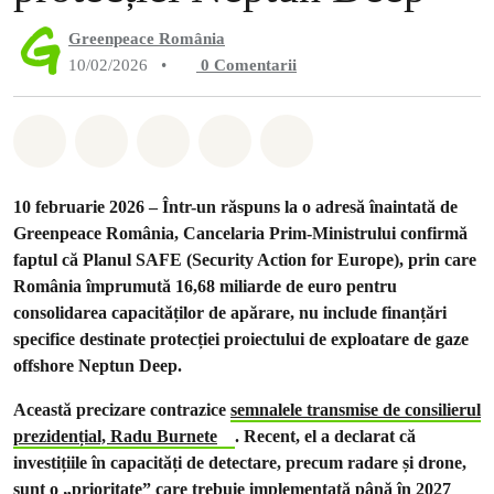
Greenpeace România
10/02/2026
•
0
Comentarii
Distribuie Whatsapp
Distribuie Facebook
Distribuie Twitter
Distribuie via Email
Share on Bluesky
10 februarie 2026 – Într-un răspuns la o adresă înaintată de
Greenpeace România, Cancelaria Prim-Ministrului confirmă
faptul că Planul SAFE (Security Action for Europe), prin care
România împrumută 16,68 miliarde de euro pentru
consolidarea capacităților de apărare, nu include finanțări
specifice destinate protecției proiectului de exploatare de gaze
offshore Neptun Deep.
Această precizare contrazice
semnalele transmise de consilierul
prezidențial, Radu Burnete
. Recent, el a declarat că
investițiile în capacități de detectare, precum radare și drone,
sunt o „prioritate” care trebuie implementată până în 2027