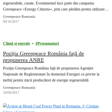
regenerabile, curate. Evenimentul face parte din campania
Greenpeace «Energy Citizens», prin care pledăm pentru utilizarea
energiei nepoluante și prin care susținem o descentralizare a
Greenpeace Romania
producției de energie națională.
09/10/2017
Climă și energie
Prosumatori
Poziția Greenpeace România față de
propunerea ANRE
Poziția Greenpeace România față de propunerea Agenției
Naționale de Reglementare în domeniul Energiei cu privire la
tariful pentru micii producători de energie regenerabilă
Greenpeace Romania
18/09/2017