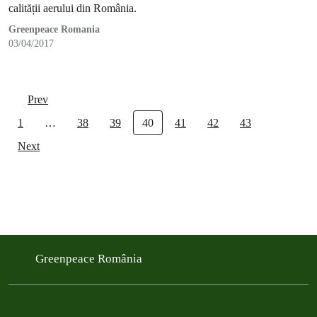
calității aerului din România.
Greenpeace Romania
03/04/2017
Prev
1
…
38
39
40
41
42
43
Next
Greenpeace România