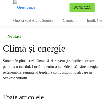
To
DONEAZĂ
Meniu
Vino să vezi Arctic Sunrise
Campanii
Implică-te
Noutăți
Climă și energie
Suntem în plină criză climatică, dar avem și soluțiile necesare
pentru a o încetini. Lucrăm pentru o tranziție justă către energia
regenerabilă, renunțând treptat la combustibilii fosili care ne
otrăvesc viitorul.
Toate articolele