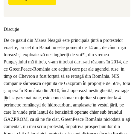
Discuţie
De ce gazul din Marea Neagră este principala țintă a protestelor
voastre, iar cel din Banat nu este pomenit de 14 ani, de când rușii
forează și exploatează nestingheriți de voi?!, din vremea
Pungeștiului mă întreb, v-am întrebat dar n-ați răspuns în 2014, de
ce GreenPeace-România are acțiuni care par ale agendei ruse, în
timp ce Chevron a fost forțată să se retragă din România, NIS,
companie sârbească deținută de Gazprom în proporție de 56%, fora
și opera în România din 2010, încă operează nestingherită, extrage
țiței si gaze naturale, este concesionar majoritar și operator la 4
perimetre românești de hidrocarburi, amplasate în vestul țării, pe
care le vinde prin lanțul de benzinării operate chiar sub brandul
GAZPROM, ca să ne fie clar, GreenPeace-România niciodată n-ați
comentat, nu mai scriu protestat, împotriva prospecțiunilor din
Banat, chit că localnicii protestau, le sunt distruse pânzele freatice,