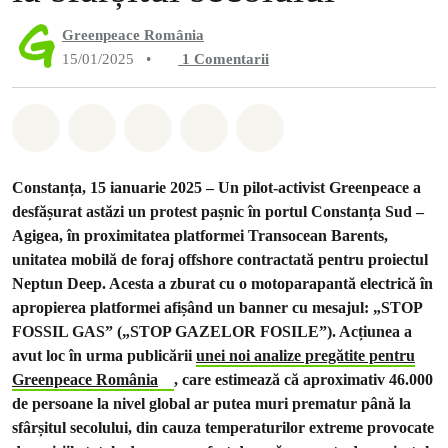
Greenpeace România
15/01/2025
•
1
Comentarii
Distribuie Whatsapp
Distribuie Facebook
Distribuie Twitter
Distribuie via Email
Share on Bluesky
Constanța, 15 ianuarie 2025 –
Un pilot-activist
Greenpeace a
desfășurat astăzi un protest pașnic în portul Constanța Sud –
Agigea, în proximitatea platformei
Transocean Barents,
unitatea mobilă de foraj offshore contractată pentru proiectul
Neptun Deep. Acesta a zburat cu o motoparapantă electrică în
apropierea platformei afișând un banner cu mesajul: „STOP
FOSSIL GAS” („STOP GAZELOR FOSILE”). Acțiunea a
avut loc în urma publicării
unei noi analize pregătite pentru
Greenpeace România
, care estimează că aproximativ 46.000
de persoane la nivel global ar putea muri prematur până la
sfârșitul secolului, din cauza temperaturilor extreme provocate