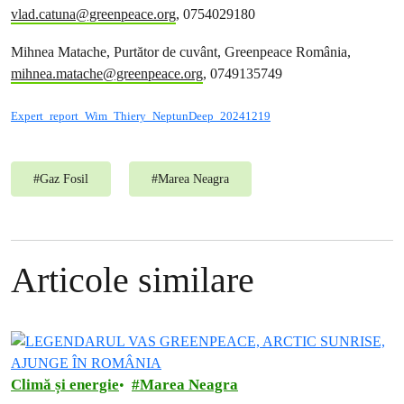
vlad.catuna@greenpeace.org
, 0754029180
Mihnea Matache, Purtător de cuvânt, Greenpeace România,
mihnea.matache@greenpeace.org
, 0749135749
Expert_report_Wim_Thiery_NeptunDeep_20241219
#
Gaz Fosil
#
Marea Neagra
Articole similare
Climă și energie
Marea Neagra