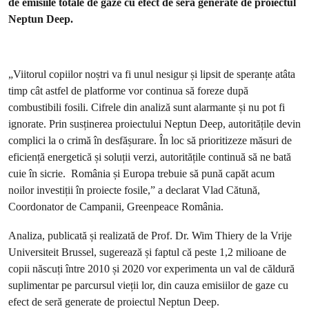
de emisiile totale de gaze cu efect de seră generate de proiectul
Neptun Deep.
„Viitorul copiilor noștri va fi unul nesigur și lipsit de speranțe atâta
timp cât astfel de platforme vor continua să foreze după
combustibili fosili. Cifrele din analiză sunt alarmante și nu pot fi
ignorate. Prin susținerea proiectului Neptun Deep, autoritățile devin
complici la o crimă în desfășurare. În loc să prioritizeze măsuri de
eficiență energetică și soluții verzi, autoritățile continuă să ne bată
cuie în sicrie. România și Europa trebuie să pună capăt acum
noilor investiții în proiecte fosile,” a declarat Vlad Cătună,
Coordonator de Campanii, Greenpeace România.
Analiza, publicată și realizată de Prof. Dr. Wim Thiery de la Vrije
Universiteit Brussel, sugerează și faptul că peste 1,2 milioane de
copii născuți între 2010 și 2020 vor experimenta un val de căldură
suplimentar pe parcursul vieții lor, din cauza emisiilor de gaze cu
efect de seră generate de proiectul Neptun Deep.