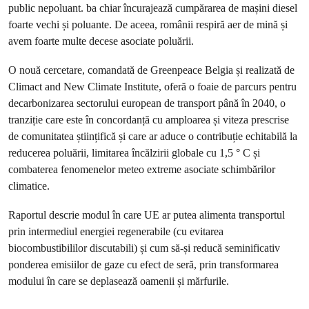
public nepoluant. ba chiar încurajează cumpărarea de mașini diesel
foarte vechi și poluante. De aceea, românii respiră aer de mină și
avem foarte multe decese asociate poluării.
O nouă cercetare, comandată de Greenpeace Belgia și realizată de
Climact and New Climate Institute, oferă o foaie de parcurs pentru
decarbonizarea sectorului european de transport până în 2040, o
tranziție care este în concordanță cu amploarea și viteza prescrise
de comunitatea științifică și care ar aduce o contribuție echitabilă la
reducerea poluării, limitarea încălzirii globale cu 1,5 ° C și
combaterea fenomenelor meteo extreme asociate schimbărilor
climatice.
Raportul descrie modul în care UE ar putea alimenta transportul
prin intermediul energiei regenerabile (cu evitarea
biocombustibililor discutabili) și cum să-și reducă seminificativ
ponderea emisiilor de gaze cu efect de seră, prin transformarea
modului în care se deplasează oamenii și mărfurile.