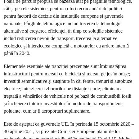
Foaia de parcurs propusă se bazează atât pe pârghiile tehnologice,
cât și pe cele sistemice, pentru a oferi recomandări de politici
pentru factorii de decizie din instituțiile europene și guvernele
naționale. Pârghiile tehnologice includ trecerea la tehnologii
alternative și creșterea eficienței, în timp ce soluțiile sistemice
includ reducerea nevoii de transport, trecerea la alternative
ecologice și interzicerea completă a motoarelor cu ardere internă
până în 2040.
Elementele esențiale ale tranziției prezentate sunt îmbunătățirea
infrastructurii pentru mersul cu bicicleta și mersul pe jos în orașe;
investiții semnificative și susținute în căi ferate, trenuri și autobuze
electrice; interzicerea zborurilor pe distanțe scurte; eliminarea
treptată a vânzărilor de vehicule noi pe bază de combustibili fosili
și încheierea tuturor investițiilor în moduri de transport intens
poluante, cum ar fi aeroporturi suplimentare.
Este de așteptat ca guvernele UE, în perioada 15 octombrie 2020 –
30 aprilie 2021, să prezinte Comisiei Europene planurile lor
naționale de recuperare și reziliență în contextul Covid-19. Multe