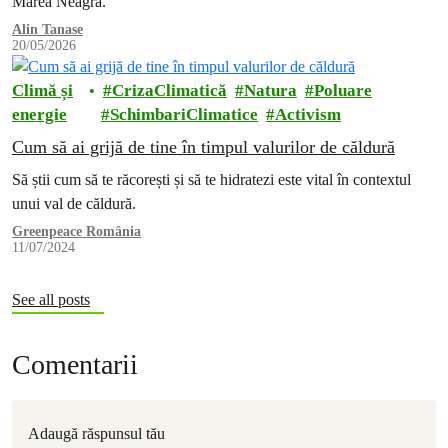
Marea Neagră.
Alin Tanase
20/05/2026
Climă și
CrizaClimatică
Natura
Poluare
energie
SchimbariClimatice
Activism
Cum să ai grijă de tine în timpul valurilor de căldură
Să știi cum să te răcorești și să te hidratezi este vital în contextul
unui val de căldură.
Greenpeace România
11/07/2024
See all posts
Comentarii
Adaugă răspunsul tău