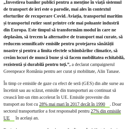
„Investirea banilor publici pentru a menține în viață sistemul
de transport de ieri este o parodie, mai ales în contextul
eforturilor de recuperare Covid. Aviația, transportul maritim
și transportul rutier sunt printre cele mai poluante industrii
din Europa. Este timpul să transformăm modul în care ne
deplasăm, să trecem la alternative de transport mai curate, să
reducem semnificativ emisiile pentru protejarea sănătății
noastre și pentru a limita efectele schimbărilor climatice, să
creăm locuri de muncă bune și să facem mobilitatea echitabilă,
rezistentă și durabilă pentru toți.”,
a declarat campaignerul
Greenpeace România pentru aer curat și mobilitate, Alin Tanase.
În timp ce emisiile de gaze cu efect de seră (GES) din alte surse au
încetinit sau au scăzut, emisiile din transporturi au continuat să
crească într-un ritm accelerat în UE. Emisiile provenite din
transport au fost cu
28% mai mari în 2017 decât în 1990
. Doar
sectorul transporturilor a fost responsabil pentru
27% din emisiile
UE
în același an.