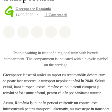
Greenpeace România
14/09/2020
•
2
Comentarii
Distribuie Whatsapp
Distribuie Facebook
Distribuie Twitter
Distribuie via Email
Share on Bluesky
People waiting in front of a regional train with bicycle
compartment. The compartment is indicated with a bicycle symbol
on the carriage.
Greenpeace lansează astăzi un raport cu recomandări despre cum
se poate face trecerea la transport nepoluant până în 2040. Soluții
există, bani europeni există, rămâne ca politicienii europeni și
români să își asume efortul, pentru că e în joc sănătatea tuturor.
Acum, România își pune în pericol cetățenii: nu construiește
infrastructură pentru transportul alternativ, nu investește in transport