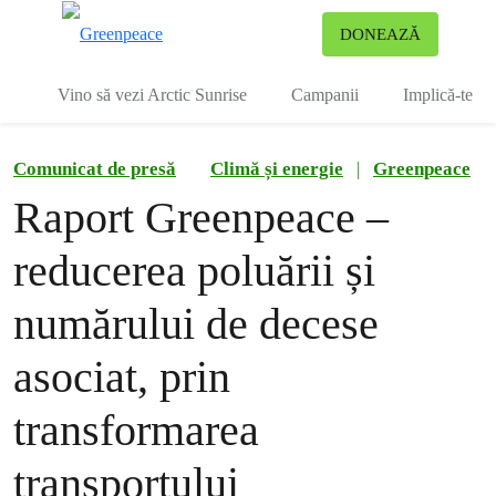
To
DONEAZĂ
Meniu
Vino să vezi Arctic Sunrise
Campanii
Implică-te
Comunicat de presă
Climă și energie
|
Greenpeace
Raport Greenpeace –
reducerea poluării și
numărului de decese
asociat, prin
transformarea
transportului