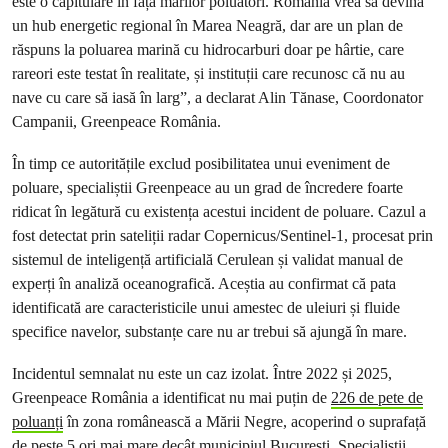
este o capitulare în fața marilor poluatori. România vrea să devină
un hub energetic regional în Marea Neagră, dar are un plan de
răspuns la poluarea marină cu hidrocarburi doar pe hârtie, care
rareori este testat în realitate, și instituții care recunosc că nu au
nave cu care să iasă în larg”, a declarat Alin Tănase, Coordonator
Campanii, Greenpeace România.
În timp ce autoritățile exclud posibilitatea unui eveniment de
poluare, specialiștii Greenpeace au un grad de încredere foarte
ridicat în legătură cu existența acestui incident de poluare. Cazul a
fost detectat prin sateliții radar Copernicus/Sentinel-1, procesat prin
sistemul de inteligență artificială Cerulean și validat manual de
experți în analiză oceanografică. Aceștia au confirmat că pata
identificată are caracteristicile unui amestec de uleiuri și fluide
specifice navelor, substanțe care nu ar trebui să ajungă în mare.
Incidentul semnalat nu este un caz izolat. Între 2022 și 2025,
Greenpeace România a identificat nu mai puțin de
226 de pete de
poluanți
în zona românească a Mării Negre, acoperind o suprafață
de peste 5 ori mai mare decât municipiul București. Specialiștii