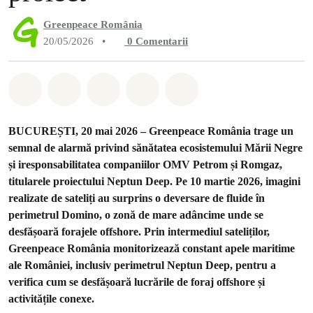
Greenpeace România
20/05/2026
•
0
Comentarii
Distribuie Whatsapp
Distribuie Facebook
Distribuie Twitter
Distribuie via Email
Share on Bluesky
BUCUREȘTI, 20 mai 2026
– Greenpeace România trage un
semnal de alarmă privind sănătatea ecosistemului Mării Negre
și iresponsabilitatea companiilor OMV Petrom și Romgaz,
titularele proiectului Neptun Deep. Pe 10 martie 2026, imagini
realizate de sateliți au surprins o deversare de fluide în
perimetrul Domino, o zonă de mare adâncime unde se
desfășoară forajele offshore. Prin intermediul sateliților,
Greenpeace România monitorizează constant apele maritime
ale României, inclusiv perimetrul Neptun Deep, pentru a
verifica cum se desfășoară lucrările de foraj offshore și
activitățile conexe.