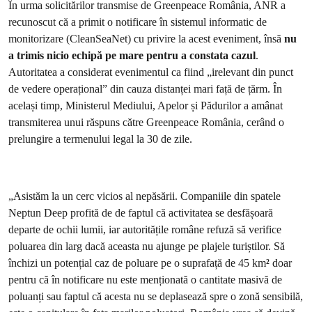
În urma solicitărilor transmise de Greenpeace România, ANR a
recunoscut că a primit o notificare în sistemul informatic de
monitorizare (CleanSeaNet) cu privire la acest eveniment, însă
nu
a trimis nicio echipă pe mare pentru a constata cazul
.
Autoritatea a considerat evenimentul ca fiind „irelevant din punct
de vedere operațional” din cauza distanței mari față de țărm. În
același timp, Ministerul Mediului, Apelor și Pădurilor a amânat
transmiterea unui răspuns către Greenpeace România, cerând o
prelungire a termenului legal la 30 de zile.
„Asistăm la un cerc vicios al nepăsării. Companiile din spatele
Neptun Deep profită de de faptul că activitatea se desfășoară
departe de ochii lumii, iar autoritățile române refuză să verifice
poluarea din larg dacă aceasta nu ajunge pe plajele turiștilor. Să
închizi un potențial caz de poluare pe o suprafață de 45 km
²
doar
pentru că în notificare nu este menționată o cantitate masivă de
poluanți sau faptul că acesta nu se deplasează spre o zonă sensibilă,