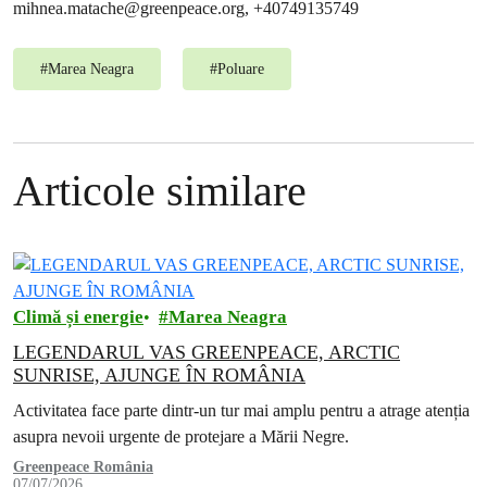
mihnea.matache@greenpeace.org
, +40749135749
#
Marea Neagra
#
Poluare
Articole similare
Climă și energie
Marea Neagra
LEGENDARUL VAS GREENPEACE, ARCTIC
SUNRISE, AJUNGE ÎN ROMÂNIA
Activitatea face parte dintr-un tur mai amplu pentru a atrage atenția
asupra nevoii urgente de protejare a Mării Negre.
Greenpeace România
07/07/2026