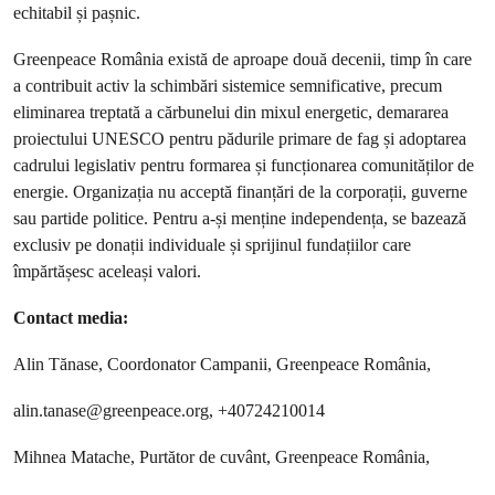
echitabil și pașnic.
Greenpeace România există de aproape două decenii, timp în care
a contribuit activ la schimbări sistemice semnificative, precum
eliminarea treptată a cărbunelui din mixul energetic, demararea
proiectului UNESCO pentru pădurile primare de fag și adoptarea
cadrului legislativ pentru formarea și funcționarea comunităților de
energie. Organizația nu acceptă finanțări de la corporații, guverne
sau partide politice. Pentru a-și menține independența, se bazează
exclusiv pe donații individuale și sprijinul fundațiilor care
împărtășesc aceleași valori.
Contact media:
Alin Tănase, Coordonator Campanii, Greenpeace România,
alin.tanase@greenpeace.org
, +40724210014
Mihnea Matache, Purtător de cuvânt, Greenpeace România,