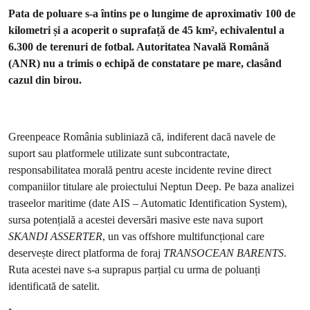
Pata de poluare s-a întins pe o lungime de aproximativ 100 de
kilometri și a acoperit o suprafață de 45 km², echivalentul a
6.300 de terenuri de fotbal. Autoritatea Navală Română
(ANR) nu a trimis o echipă de constatare pe mare, clasând
cazul din birou.
Greenpeace România subliniază că, indiferent dacă navele de
suport sau platformele utilizate sunt subcontractate,
responsabilitatea morală pentru aceste incidente revine direct
companiilor titulare ale proiectului Neptun Deep. Pe baza analizei
traseelor maritime (date AIS – Automatic Identification System),
sursa potențială a acestei deversări masive este nava suport
SKANDI ASSERTER
, un vas offshore multifuncțional care
deservește direct platforma de foraj
TRANSOCEAN BARENTS
.
Ruta acestei nave s-a suprapus parțial cu urma de poluanți
identificată de satelit.