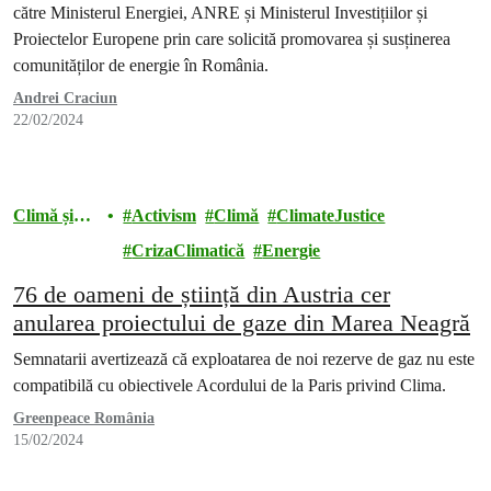
către Ministerul Energiei, ANRE și Ministerul Investițiilor și
Proiectelor Europene prin care solicită promovarea și susținerea
comunităților de energie în România.
Andrei Craciun
22/02/2024
Climă și
Activism
Climă
ClimateJustice
energie
CrizaClimatică
Energie
76 de oameni de știință din Austria cer
anularea proiectului de gaze din Marea Neagră
Semnatarii avertizează că exploatarea de noi rezerve de gaz nu este
compatibilă cu obiectivele Acordului de la Paris privind Clima.
Greenpeace România
15/02/2024