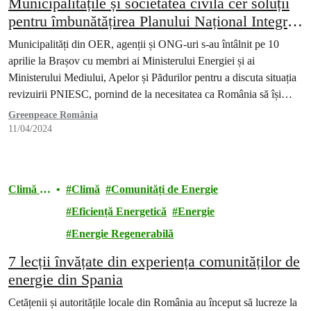
Municipalitățile și societatea civilă cer soluții
pentru îmbunătățirea Planului Național Integrat
în domeniul Energiei și Schimbărilor Climatice
Municipalități din OER, agenții și ONG-uri s-au întâlnit pe 10
(PNIESC)
aprilie la Brașov cu membri ai Ministerului Energiei și ai
Ministerului Mediului, Apelor și Pădurilor pentru a discuta situația
revizuirii PNIESC, pornind de la necesitatea ca România să își
seteze ținte ambițioase în domeniul energiei regenerabile pentru
Greenpeace România
orizontul de timp 2030.
11/04/2024
Climă și
Climă
Comunități de Energie
energie
Eficiență Energetică
Energie
Energie Regenerabilă
7 lecții învățate din experiența comunităților de
energie din Spania
Cetățenii și autoritățile locale din România au început să lucreze la