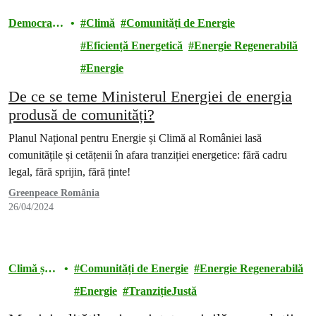
Democrație
Climă
Comunități de Energie
energetică
Eficiență Energetică
Energie Regenerabilă
Energie
De ce se teme Ministerul Energiei de energia
produsă de comunități?
Planul Național pentru Energie și Climă al României lasă
comunitățile și cetățenii în afara tranziției energetice: fără cadru
legal, fără sprijin, fără ținte!
Greenpeace România
26/04/2024
Climă și
Comunități de Energie
Energie Regenerabilă
energie
Energie
TranzițieJustă