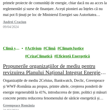
primele proiecte de comunități de energie, chiar dacă nu au acces la
reglementări și surse de finanțare. Acești pionieri au înțeles că nu
mai pot fi ținuți pe loc de Ministerul Energiei sau Autoritatea
Națională de Reglementare în domeniul Energiei care ar trebui
Andrei Craciun
să…
09/04/2024
Climă și
Activism
Climă
ClimateJustice
energie
CrizaClimatică
Eficiență Energetică
Propunerile organizațiilor de mediu pentru
revizuirea Planului Național Integrat Energie și
Schimbări Climatice
Organizațiile de mediu 2Celsius, Bankwatch, Declic, Greenpeace
și WWF-România au propus, printre altele, creșterea ponderii de
energie regenerabilă la 41%, introducerea de ținte, politici și măsuri
concrete pentru reducerea fenomenului de sărăcie energetică și
revizuirea proiectelor pe bază de combustibili fosili.
Greenpeace România