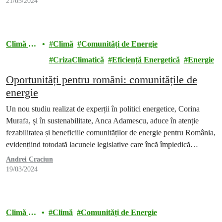
21/03/2024
Climă și
Climă
Comunități de Energie
energie
CrizaClimatică
Eficiență Energetică
Energie
Oportunități pentru români: comunitățile de
energie
Un nou studiu realizat de experții în politici energetice, Corina
Murafa, și în sustenabilitate, Anca Adamescu, aduce în atenție
fezabilitatea și beneficiile comunităților de energie pentru România,
evidențiind totodată lacunele legislative care încă împiedică
implementarea lor pe scară largă.
Andrei Craciun
19/03/2024
Climă și
Climă
Comunități de Energie