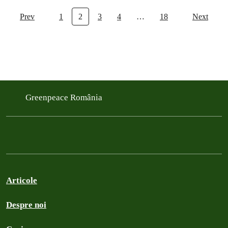
Prev
1
2
3
4
…
18
Next
Greenpeace România
Articole
Despre noi