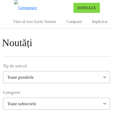
To
DONEAZĂ
Meniu
Vino să vezi Arctic Sunrise
Campanii
Implică-te
Noutăți
Tip de articol
Categorie