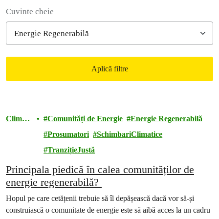
Filter posts
Cuvinte cheie
Aplică filtre
Filtered results
Climă și
Comunități de Energie
Energie Regenerabilă
energie
Prosumatori
SchimbariClimatice
TranzițieJustă
Principala piedică în calea comunităților de
energie regenerabilă?
Hopul pe care cetățenii trebuie să îl depășească dacă vor să-și
construiască o comunitate de energie este să aibă acces la un cadru