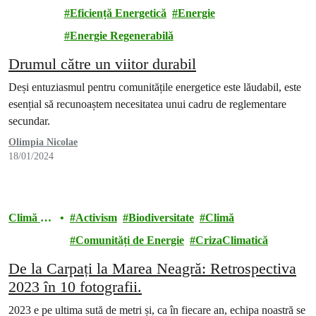
energie
Eficiență Energetică
Energie
Energie Regenerabilă
Drumul către un viitor durabil
Deși entuziasmul pentru comunitățile energetice este lăudabil, este
esențial să recunoaștem necesitatea unui cadru de reglementare
secundar.
Olimpia Nicolae
18/01/2024
Climă și
Activism
Biodiversitate
Climă
energie
Comunități de Energie
CrizaClimatică
De la Carpați la Marea Neagră: Retrospectiva
2023 în 10 fotografii.
2023 e pe ultima sută de metri și, ca în fiecare an, echipa noastră se