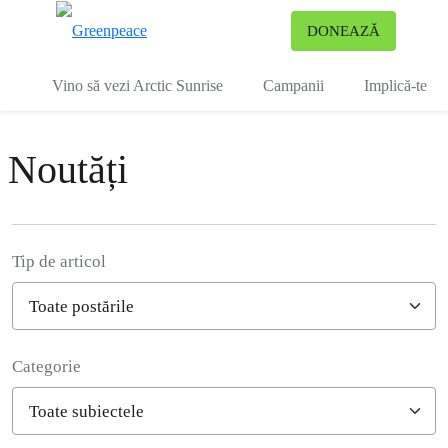
To
DONEAZĂ
Meniu
Vino să vezi Arctic Sunrise
Campanii
Implică-te
Noutăți
Tip de articol
Categorie