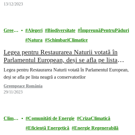
13/12/2023
Green
Alegeri
Biodiversitate
ÎmpreunăPentruPăduri
peace
Natura
SchimbariClimatice
Legea pentru Restaurarea Naturii votată în
Parlamentul European, deși se afla pe lista
neagră a conservatorilor
Legea pentru Restaurarea Naturii votată în Parlamentul European,
deși se afla pe lista neagră a conservatorilor
Greenpeace România
29/11/2023
Climă
Comunități de Energie
CrizaClimatică
și
Eficiență Energetică
Energie Regenerabilă
energie