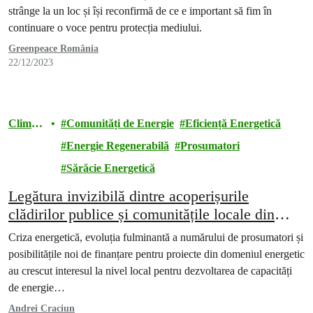
strânge la un loc și își reconfirmă de ce e important să fim în
continuare o voce pentru protecția mediului.
Greenpeace România
22/12/2023
Climă
Comunități de Energie
Eficiență Energetică
și
Energie Regenerabilă
Prosumatori
energie
Sărăcie Energetică
Legătura invizibilă dintre acoperișurile
clădirilor publice și comunitățile locale din
România
Criza energetică, evoluția fulminantă a numărului de prosumatori și
posibilitățile noi de finanțare pentru proiecte din domeniul energetic
au crescut interesul la nivel local pentru dezvoltarea de capacități
de energie…
Andrei Craciun