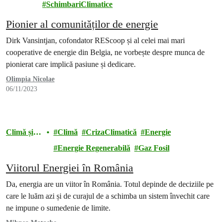
SchimbariClimatice
Pionier al comunităților de energie
Dirk Vansintjan, cofondator REScoop și al celei mai mari
cooperative de energie din Belgia, ne vorbește despre munca de
pionierat care implică pasiune și dedicare.
Olimpia Nicolae
06/11/2023
Climă și
Climă
CrizaClimatică
Energie
energie
Energie Regenerabilă
Gaz Fosil
Viitorul Energiei în România
Da, energia are un viitor în România. Totul depinde de deciziile pe
care le luăm azi și de curajul de a schimba un sistem învechit care
ne impune o sumedenie de limite.