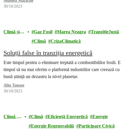
Mihnea Matache
30/10/2023
Climă și
Gaz Fosil
Marea Neagra
TranzițieJustă
energie
Climă
CrizaClimatică
Soluții false în tranziția energetică
Este timpul pentru o eliminare treptată a combustibililor fosili. E
timpul să nu mai oferim o platformă industriilor care creează cu
bună știință un dezastru la nivel planetar.
Alin Tanase
30/10/2023
Climă și
Climă
Eficiență Energetică
Energie
energie
Energie Regenerabilă
Participare Civică