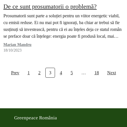
De ce sunt prosumatorii o problemă?
Prosumatorii sunt parte a soluției pentru un viitor energetic viabil,
cu emisii reduse. Ei nu mai pot fi ignorați, ba chiar ar trebui să fie
susținuți să investească, pentru că ei au înțeles deja ce statul român
se preface doar că înțelege: energia poate fi produsă local, mai
curat, mai eficient financiar, cu beneficii pentru…
Marian Mandru
18/10/2023
Prev
1
2
3
4
5
…
18
Next
Greenpeace România