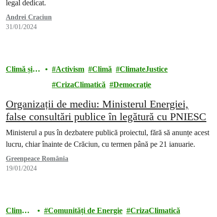
legal dedicat.
Andrei Craciun
31/01/2024
Climă și
Activism
Climă
ClimateJustice
energie
CrizaClimatică
Democraţie
Organizații de mediu: Ministerul Energiei,
false consultări publice în legătură cu PNIESC
Ministerul a pus în dezbatere publică proiectul, fără să anunțe acest
lucru, chiar înainte de Crăciun, cu termen până pe 21 ianuarie.
Greenpeace România
19/01/2024
Climă și
Comunități de Energie
CrizaClimatică